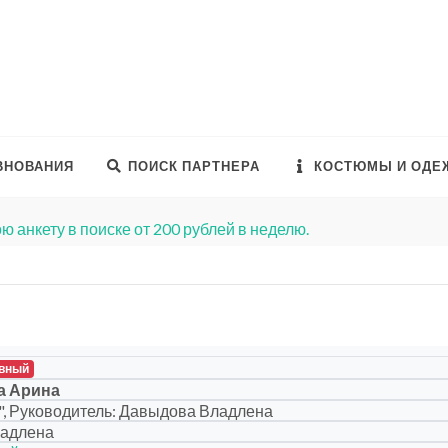
ВНОВАНИЯ
ПОИСК ПАРТНЕРА
КОСТЮМЫ И ОДЕ
ю анкету в поиске от 200 рублей в неделю.
вный
а Арина
", Руководитель: Давыдова Владлена
адлена