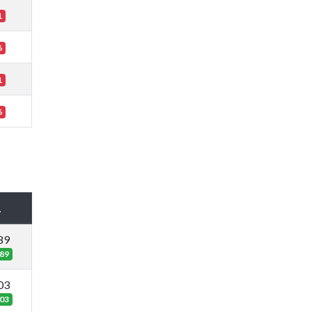
1
6
1
6
.
89
89
03
03