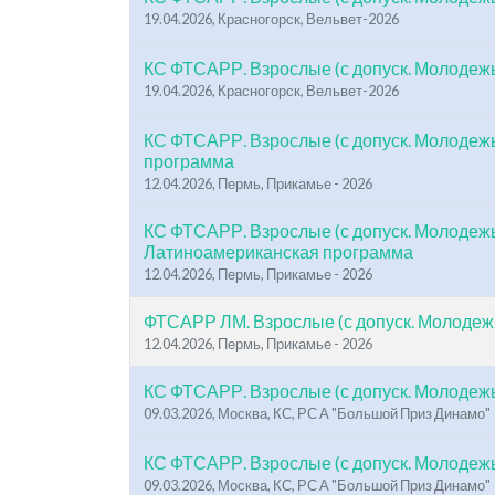
19.04.2026, Красногорск, Вельвет-2026
КС ФТСАРР. Взрослые (с допуск. Молодежь
19.04.2026, Красногорск, Вельвет-2026
КС ФТСАРР. Взрослые (с допуск. Молодежь
программа
12.04.2026, Пермь, Прикамье - 2026
КС ФТСАРР. Взрослые (с допуск. Молодежь
Латиноамериканская программа
12.04.2026, Пермь, Прикамье - 2026
ФТСАРР ЛМ. Взрослые (с допуск. Молодежь
12.04.2026, Пермь, Прикамье - 2026
КС ФТСАРР. Взрослые (с допуск. Молодежь
09.03.2026, Москва, КС, РС А "Большой Приз Динамо"
КС ФТСАРР. Взрослые (с допуск. Молодежь
09.03.2026, Москва, КС, РС А "Большой Приз Динамо"