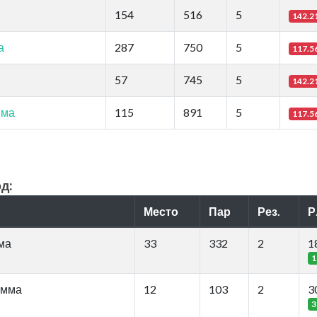
154
516
5
142.2
а
287
750
5
117.5
57
745
5
142.2
мма
115
891
5
117.5
д:
Место
Пар
Рез.
Р
ма
33
332
2
1
1
амма
12
103
2
3
3