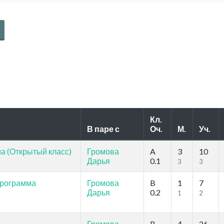
Кл.
В паре с
Оч.
М.
Уч.
 (Открытый класс)
Громова
A
3
10
Дарья
0.1
3
3
программа
Громова
B
1
7
Дарья
0.2
1
2
Громова
B
4
26