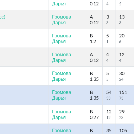
Дарья
0.12
4
5
сс)
Громова
A
3
13
Дарья
0.12
3
3
)
Громова
B
5
20
Дарья
1.2
1
6
Громова
A
4
12
Дарья
0.12
4
4
Громова
B
5
30
Дарья
1.35
5
24
Громова
B
54
151
Дарья
1.35
33
73
Громова
B
12
29
Дарья
0.27
12
23
Громова
B
35
105