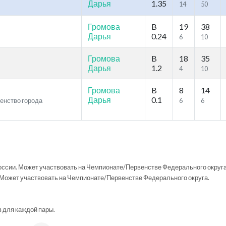
Дарья
1.35
14
50
Громова
B
19
38
Дарья
0.24
6
10
Громова
B
18
35
Дарья
1.2
4
10
Громова
B
8
14
Дарья
0.1
венство города
6
6
ссии. Может участвовать на Чемпионате/Первенстве Федерального округа
Может участвовать на Чемпионате/Первенстве Федерального округа.
в для каждой пары.