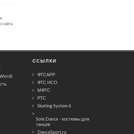
се
с сайта
CСЫЛКИ
а
ФТСАРР
(Word)
ФТС НСО
сть
МФТС
РТС
Skating System 6
Sole.Dance - костюмы для
танцев
DanceSport.ru