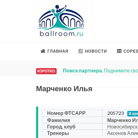
ГЛАВНАЯ
НОВОСТИ
СОРЕ
Поиск партнера
. Поднимите сво
КОРОТКО:
Марченко Илья
Номер ФТСАРР
205723
В ар
Фамилия
Марченко И
Город, клуб
Новосибирск,
Тренеры
Аксенов Але