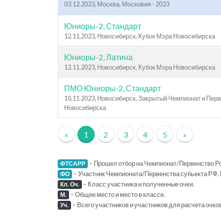
03.12.2023, Москва, Московия - 2023
Юниоры-2, Стандарт
12.11.2023, Новосибирск, Кубок Мэра Новосибирска
Юниоры-2, Латина
12.11.2023, Новосибирск, Кубок Мэра Новосибирска
ПМО Юниоры-2, Стандарт
10.11.2023, Новосибирск, Закрытый Чемпионат и Пер
Новосибирска
«
1
2
3
4
5
»
-
Прошел отбор на Чемпионат/Первенство Ро
ФТСАРР
-
Участник Чемпионата/Первенства субьекта РФ. 
ФО
-
Класс участника и полученные очки.
Кл. Оч.
-
Общее место и место в классе.
М.
-
Всего участников и участников для расчета очко
Уч.