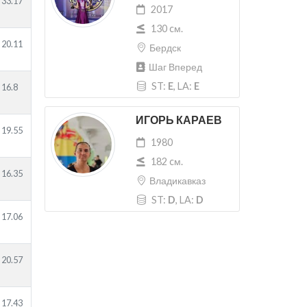
33.17
2017
130 cм.
20.11
Бердск
Шаг Вперед
ST:
E
, LA:
E
16.8
ИГОРЬ КАРАЕВ
19.55
1980
182 cм.
16.35
Владикавказ
ST:
D
, LA:
D
17.06
20.57
17.43