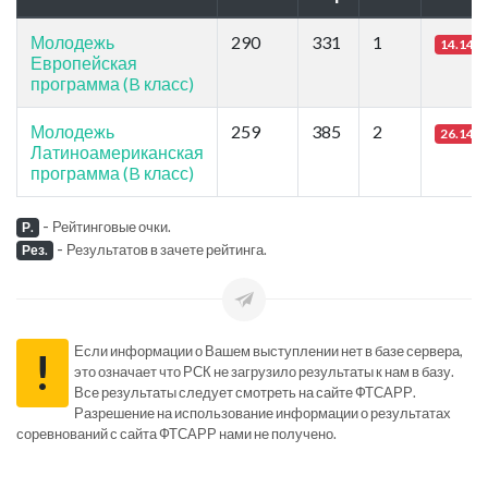
Молодежь
290
331
1
14.14
Европейская
программа (B класс)
Молодежь
259
385
2
26.14
Латиноамериканская
программа (B класс)
-
Рейтинговые очки.
Р.
-
Результатов в зачете рейтинга.
Рез.
Если информации о Вашем выступлении нет в базе сервера,
!
это означает что РСК не загрузило результаты к нам в базу.
Все результаты следует смотреть на сайте ФТСАРР.
Разрешение на использование информации о результатах
соревнований с сайта ФТСАРР нами не получено.