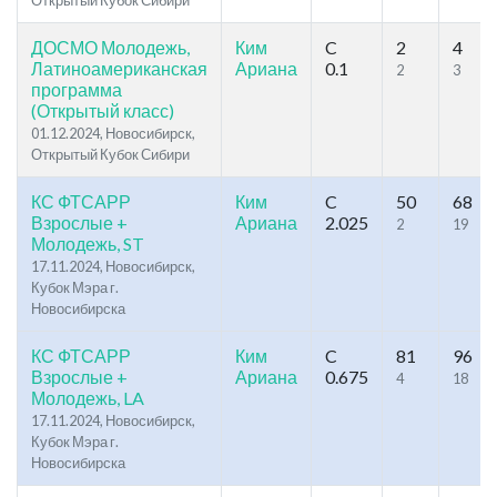
Открытый Кубок Сибири
ДОСМО Молодежь,
Ким
C
2
4
Латиноамериканская
Ариана
0.1
2
3
программа
(Открытый класс)
01.12.2024, Новосибирск,
Открытый Кубок Сибири
КС ФТСАРР
Ким
C
50
68
Взрослые +
Ариана
2.025
2
19
Молодежь, ST
17.11.2024, Новосибирск,
Кубок Мэра г.
Новосибирска
КС ФТСАРР
Ким
C
81
96
Взрослые +
Ариана
0.675
4
18
Молодежь, LA
17.11.2024, Новосибирск,
Кубок Мэра г.
Новосибирска