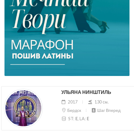
УЛЬЯНА НИНШТИЛЬ
2017
130 cм.
Бердск
Шаг Вперед
ST:
E
, LA:
E