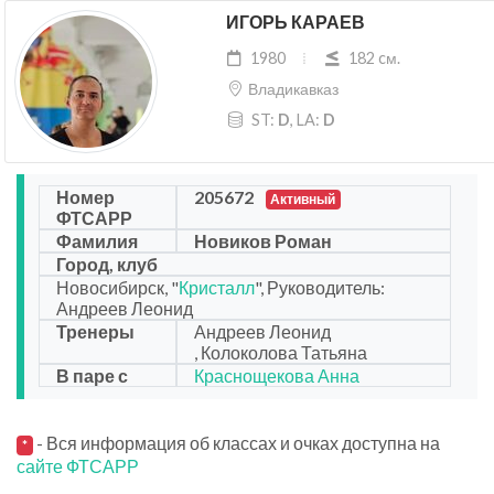
ИГОРЬ КАРАЕВ
1980
182 cм.
Владикавказ
ST:
D
, LA:
D
Номер
205672
Активный
ФТСАРР
Фамилия
Новиков Роман
Город, клуб
Новосибирск, "
Кристалл
", Руководитель:
Андреев Леонид
Тренеры
Андреев Леонид
, Колоколова Татьяна
В паре с
Краснощекова Анна
- Вся информация об классах и очках доступна на
*
сайте ФТСАРР