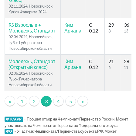
02.11.2024, Новосибирск,
Кубок Фаворита 2024
RS Взрослые +
Ким
C
29
36
Молодежь, Стандарт
Ариана
0.12
8
13
02.06.2024, Новосибирск,
Губок Губернатора
Новосибирской области
Молодежь, Стандарт
Ким
C
21
28
(Открытый класс)
Ариана
0.12
6
11
02.06.2024, Новосибирск,
Губок Губернатора
Новосибирской области
«
1
2
3
4
5
»
-
Прошел отбор на Чемпионат/Первенство России. Может
ФТСАРР
участвовать на Чемпионате/Первенстве Федерального округа.
-
Участник Чемпионата/Первенства субьекта РФ. Может
ФО