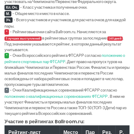
участвовать на Чемпионате/Первенстве Федерального округа.
-
Класс участника и полученные очки.
Кл. Оч.
-
Общее место и место в классе.
М.
-
Всего участников и участников для расчета очков для каждой
Уч.
пары.
-
Рейтинговые очки сайта Ballroom.ru. Начисляются за
*
в рейтинговых группах за последние
.
5 лучших выступлений
160 дней
Под значением указываются рейтинг, в котором данный результат
учитывается.
-
Очки Всероссийского рейтинга ФТСАРР согласно
положению о
*
рейтинге спортивных пар ФТСАРР
. Дает право на пропуск туров на
ближайших Чемпионатах и Первенствах России. Финалисты и призеры
малых финалов последних Чемпионатов и первенств России
освобождены от набора рейтинговых очков и попадают в число пар,
пропускающие туры автоматически.
-
Очки Квалификационных соревнований ФТСАРР согласно
*
положению о квалификационных соревнованиях ФТСАРР
. В нем не
участвуют Финалисты и призеры малых финалов последних
Чемпионатов и первенств России а также ТОП-50 (ТОП-3 Дети) пар из
текущего рейтинга Всероссийских соревнований.
Участие в рейтингах Ballroom.ru:
Рейтинг-лист
Место
Пар
Рез.
Р.