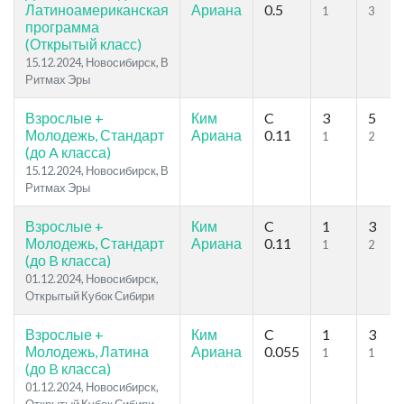
Латиноамериканская
Ариана
0.5
1
3
программа
(Открытый класс)
15.12.2024, Новосибирск, В
Ритмах Эры
Взрослые +
Ким
C
3
5
Молодежь, Стандарт
Ариана
0.11
1
2
(до A класса)
15.12.2024, Новосибирск, В
Ритмах Эры
Взрослые +
Ким
C
1
3
Молодежь, Стандарт
Ариана
0.11
1
2
(до B класса)
01.12.2024, Новосибирск,
Открытый Кубок Сибири
Взрослые +
Ким
C
1
3
Молодежь, Латина
Ариана
0.055
1
1
(до B класса)
01.12.2024, Новосибирск,