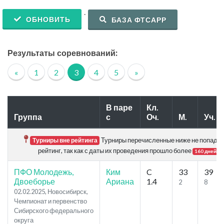
.
ОБНОВИТЬ
БАЗА ФТСАРР
Результаты соревнований:
«
1
2
3
4
5
»
В паре
Кл.
Группа
с
Оч.
М.
Уч.
Турниры перечисленные ниже не попадаю
Турниры вне рейтинга
рейтинг, так как с даты их проведения прошло более
.
160 дней
ПФО Молодежь,
Ким
C
33
39
Двоеборье
Ариана
1.4
2
8
02.02.2025, Новосибирск,
Чемпионат и первенство
Сибирского федерального
округа