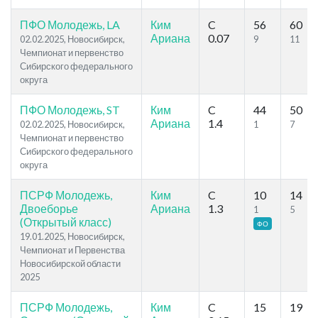
ПФО Молодежь, LA
Ким
C
56
60
Ариана
0.07
02.02.2025, Новосибирск,
9
11
Чемпионат и первенство
Сибирского федерального
округа
ПФО Молодежь, ST
Ким
C
44
50
Ариана
1.4
02.02.2025, Новосибирск,
1
7
Чемпионат и первенство
Сибирского федерального
округа
ПСРФ Молодежь,
Ким
C
10
14
Двоеборье
Ариана
1.3
1
5
(Открытый класс)
ФО
19.01.2025, Новосибирск,
Чемпионат и Первенства
Новосибирской области
2025
ПСРФ Молодежь,
Ким
C
15
19