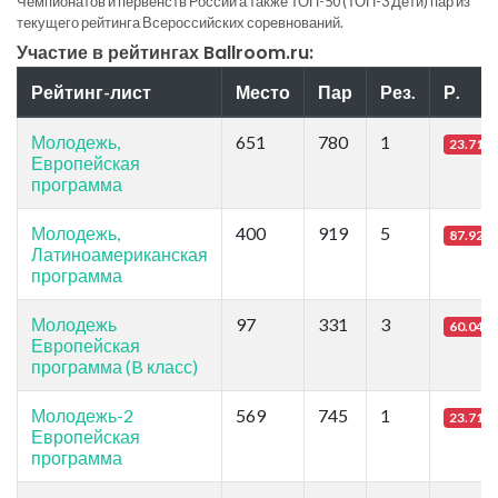
Чемпионатов и первенств России а также ТОП-50 (ТОП-3 Дети) пар из
текущего рейтинга Всероссийских соревнований.
Участие в рейтингах Ballroom.ru:
Рейтинг-лист
Место
Пар
Рез.
Р.
Молодежь,
651
780
1
23.71
Европейская
программа
Молодежь,
400
919
5
87.92
Латиноамериканская
программа
Молодежь
97
331
3
60.04
Европейская
программа (B класс)
Молодежь-2
569
745
1
23.71
Европейская
программа