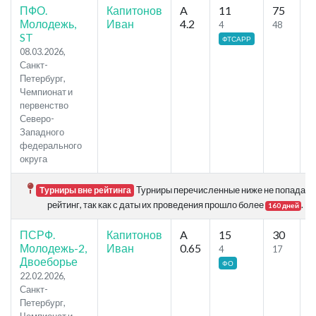
ПФО.
Капитонов
A
11
75
6
Молодежь,
Иван
4.2
4
48
ST
ФТСАРР
08.03.2026,
Санкт-
Петербург,
Чемпионат и
первенство
Северо-
Западного
федерального
округа
Турниры перечисленные ниже не попадают
Турниры вне рейтинга
рейтинг, так как с даты их проведения прошло более
.
160 дней
ПСРФ.
Капитонов
A
15
30
1
Молодежь-2,
Иван
0.65
4
17
Двоеборье
ФО
22.02.2026,
Санкт-
Петербург,