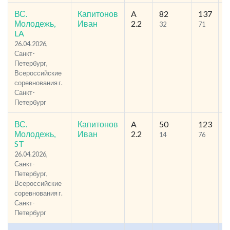
ВС.
Капитонов
A
82
137
3
Молодежь,
Иван
2.2
32
71
LA
26.04.2026,
Санкт-
Петербург,
Всероссийские
соревнования г.
Санкт-
Петербург
ВС.
Капитонов
A
50
123
3
Молодежь,
Иван
2.2
14
76
ST
26.04.2026,
Санкт-
Петербург,
Всероссийские
соревнования г.
Санкт-
Петербург