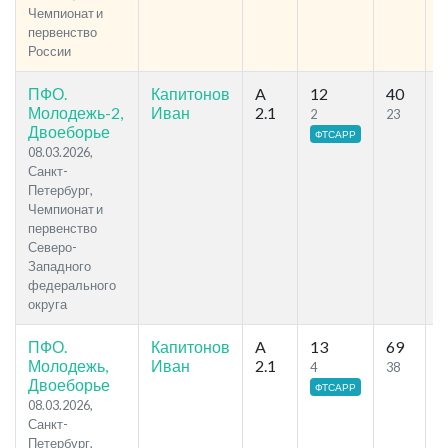
Чемпионат и
первенство
России
ПФО.
Капитонов
A
12
40
2
Молодежь-2,
Иван
2.1
2
23
Двоеборье
ФТСАРР
08.03.2026,
Санкт-
Петербург,
Чемпионат и
первенство
Северо-
Западного
федерального
округа
ПФО.
Капитонов
A
13
69
4
Молодежь,
Иван
2.1
4
38
Двоеборье
ФТСАРР
08.03.2026,
Санкт-
Петербург,