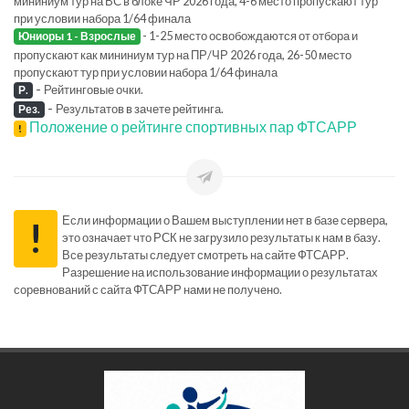
мининиум тур на ВС в блоке ЧР 2026 года, 4-6 место пропускают тур
при условии набора 1/64 финала
- 1-25 место освобождаются от отбора и
Юниоры 1 - Взрослые
пропускают как мининиум тур на ПР/ЧР 2026 года, 26-50 место
пропускают тур при условии набора 1/64 финала
-
Рейтинговые очки.
Р.
-
Результатов в зачете рейтинга.
Рез.
Положение о рейтинге спортивных пар ФТСАРР
!
Если информации о Вашем выступлении нет в базе сервера,
!
это означает что РСК не загрузило результаты к нам в базу.
Все результаты следует смотреть на сайте ФТСАРР.
Разрешение на использование информации о результатах
соревнований с сайта ФТСАРР нами не получено.