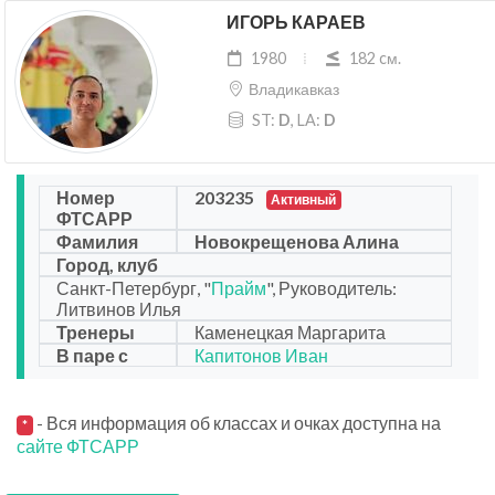
ИГОРЬ КАРАЕВ
1980
182 cм.
Владикавказ
ST:
D
, LA:
D
Номер
203235
Активный
ФТСАРР
Фамилия
Новокрещенова Алина
Город, клуб
Санкт-Петербург, "
Прайм
", Руководитель:
Литвинов Илья
Тренеры
Каменецкая Маргарита
В паре с
Капитонов Иван
- Вся информация об классах и очках доступна на
*
сайте ФТСАРР