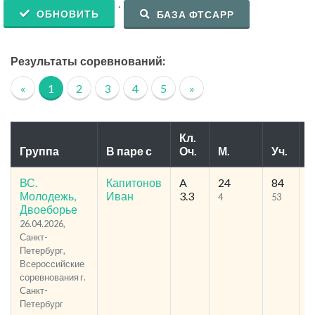
.
ОБНОВИТЬ
БАЗА ФТСАРР
Результаты соревнований:
«
1
2
3
4
5
»
Кл.
Группа
В паре с
Оч.
М.
Уч.
Р
ВС.
Капитонов
A
24
84
3
Молодежь,
Иван
3.3
4
53
Двоеборье
26.04.2026,
Санкт-
Петербург,
Всероссийские
соревнования г.
Санкт-
Петербург