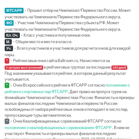
-
Прошел отбор на Чемпионат/Первенство России. Может
ФТСАРР
участвовать на Чемпионате/Первенстве Федерального округа.
-
Участник Чемпионата/Первенства субьекта РФ. Может
ФО
участвовать на Чемпионате/Первенстве Федерального округа.
-
Класс участника и полученные очки.
Кл. Оч.
-
Общее место и место в классе.
М.
-
Всего участников и участников для расчета очков для каждой
Уч.
пары.
-
Рейтинговые очки сайта Ballroom.ru. Начисляются за
*
в рейтинговых группах за последние
.
5 лучших выступлений
160 дней
Под значением указываются рейтинг, в котором данный результат
учитывается.
-
Очки Всероссийского рейтинга ФТСАРР согласно
положению о
*
рейтинге спортивных пар ФТСАРР
. Дает право на пропуск туров на
ближайших Чемпионатах и Первенствах России. Финалисты и призеры
малых финалов последних Чемпионатов и первенств России
освобождены от набора рейтинговых очков и попадают в число пар,
пропускающие туры автоматически.
-
Очки Квалификационных соревнований ФТСАРР согласно
*
положению о квалификационных соревнованиях ФТСАРР
. В нем не
участвуют Финалисты и призеры малых финалов последних