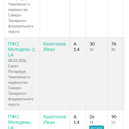
Чемпионат и
первенство
Северо-
Западного
федерального
округа
ПФО.
Капитонов
A
30
76
4
Молодежь-2,
Иван
1.4
10
43
LA
08.03.2026,
Санкт-
Петербург,
Чемпионат и
первенство
Северо-
Западного
федерального
округа
ПФО.
Капитонов
A
26
90
4
Молодежь,
Иван
1.4
14
55
LA
ФТСАРР