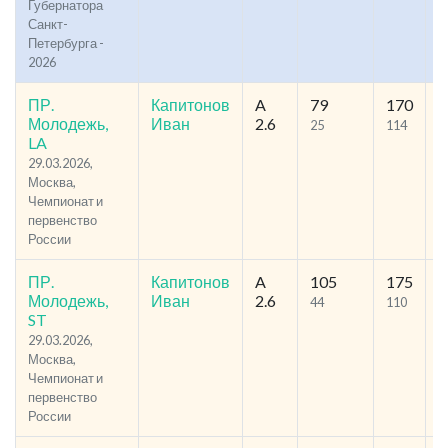
Губернатора
Санкт-
Петербурга -
2026
ПР.
Капитонов
A
79
170
2
Молодежь,
Иван
2.6
25
114
LA
29.03.2026,
Москва,
Чемпионат и
первенство
России
ПР.
Капитонов
A
105
175
2
Молодежь,
Иван
2.6
44
110
ST
29.03.2026,
Москва,
Чемпионат и
первенство
России