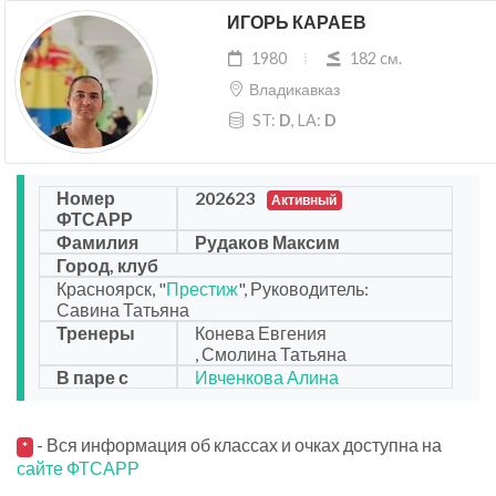
ИГОРЬ КАРАЕВ
1980
182 cм.
Владикавказ
ST:
D
, LA:
D
Номер
202623
Активный
ФТСАРР
Фамилия
Рудаков Максим
Город, клуб
Красноярск, "
Престиж
", Руководитель:
Савина Татьяна
Тренеры
Конева Евгения
, Смолина Татьяна
В паре с
Ивченкова Алина
- Вся информация об классах и очках доступна на
*
сайте ФТСАРР