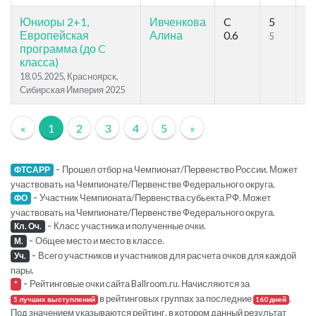
Юниоры 2+1,
Ивченкова
C
5
5
Европейская
Алина
0.6
5
27
программа (до C
класса)
18.05.2025, Красноярск,
Сибирская Империя 2025
«
1
2
3
4
5
»
-
Прошел отбор на Чемпионат/Первенство России. Может
ФТСАРР
участвовать на Чемпионате/Первенстве Федерального округа.
-
Участник Чемпионата/Первенства субьекта РФ. Может
ФО
участвовать на Чемпионате/Первенстве Федерального округа.
-
Класс участника и полученные очки.
Кл. Оч.
-
Общее место и место в классе.
М.
-
Всего участников и участников для расчета очков для каждой
Уч.
пары.
-
Рейтинговые очки сайта Ballroom.ru. Начисляются за
*
в рейтинговых группах за последние
.
5 лучших выступлений
160 дней
Под значением указываются рейтинг, в котором данный результат