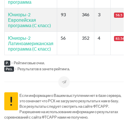
программа
Юниоры-2
93
346
3
58.5
Европейская
программа (C класс)
Юниоры-2
56
352
4
83.56
Латиноамериканская
программа (C класс)
-
Рейтинговые очки.
Р.
-
Результатов в зачете рейтинга.
Рез.
Если информации о Вашем выступлении нет в базе сервера,
!
это означает что РСК не загрузило результаты к нам в базу.
Все результаты следует смотреть на сайте ФТСАРР.
Разрешение на использование информации о результатах
соревнований с сайта ФТСАРР нами не получено.