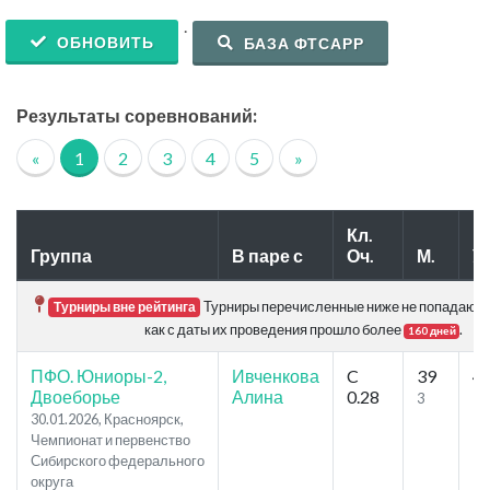
.
ОБНОВИТЬ
БАЗА ФТСАРР
Результаты соревнований:
«
1
2
3
4
5
»
Кл.
Группа
В паре с
Оч.
М.
Уч
Турниры перечисленные ниже не попадают в 
Турниры вне рейтинга
как с даты их проведения прошло более
.
160 дней
ПФО. Юниоры-2,
Ивченкова
C
39
4
Двоеборье
Алина
0.28
3
5
30.01.2026, Красноярск,
Чемпионат и первенство
Сибирского федерального
округа