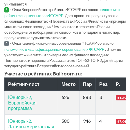
учитывается.
-
Очки Всероссийского рейтинга ФТСАРР согласно
положению о
*
рейтинге спортивных пар ФТСАРР
. Дает право на пропуск туров на
ближайших Чемпионатах и Первенствах России. Финалисты и призеры
малых финалов последних Чемпионатов и первенств России
освобождены от набора рейтинговых очков и попадают в число пар,
пропускающие туры автоматически.
-
Очки Квалификационных соревнований ФТСАРР согласно
*
положению о квалификационных соревнованиях ФТСАРР
. В нем не
участвуют Финалисты и призеры малых финалов последних
Чемпионатов и первенств России а также ТОП-50 (ТОП-3 Дети) пар из
текущего рейтинга Всероссийских соревнований.
Участие в рейтингах Ballroom.ru:
Рейтинг-лист
Место
Пар
Рез.
Р.
Юниоры-2,
626
883
3
41.39
Европейская
программа
Юниоры-2,
580
946
4
67.04
Латиноамериканская