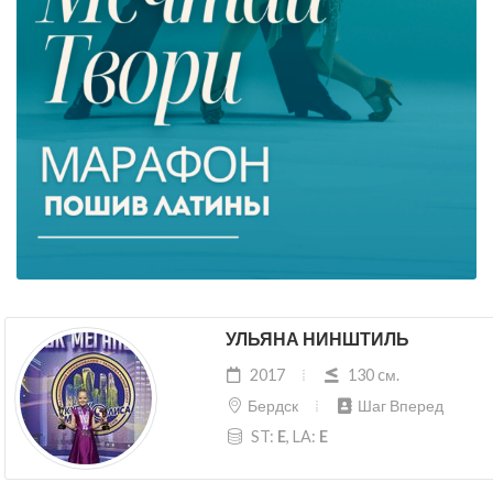
УЛЬЯНА НИНШТИЛЬ
2017
130 cм.
Бердск
Шаг Вперед
ST:
E
, LA:
E