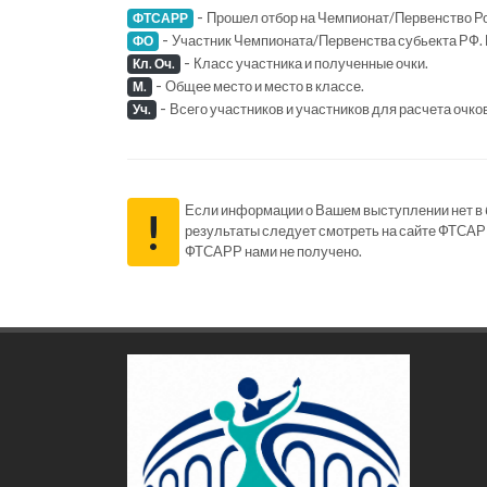
-
Прошел отбор на Чемпионат/Первенство Ро
ФТСАРР
-
Участник Чемпионата/Первенства субьекта РФ. 
ФО
-
Класс участника и полученные очки.
Кл. Оч.
-
Общее место и место в классе.
М.
-
Всего участников и участников для расчета очко
Уч.
Если информации о Вашем выступлении нет в ба
!
результаты следует смотреть на сайте ФТСАР
ФТСАРР нами не получено.