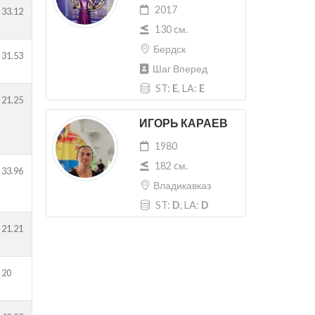
2017
33.12
130 cм.
Бердск
31.53
Шаг Вперед
ST:
E
, LA:
E
21.25
ИГОРЬ КАРАЕВ
1980
182 cм.
33.96
Владикавказ
ST:
D
, LA:
D
21.21
20