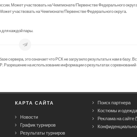
ссии. Может участвовать на Чемпионате/Первенстве Федерального округа
Может участвовать на Чемпионате/Первенстве Федерального округа.
в для каждой пары.
зе сервера, это означает что РСК не загрузило результаты к нам в базу. В
Р. Разрешение на использование информации о результатах соревнований 
КАРТА САЙТА
Поиск партнера
Костюмы и одежд
Новости
Реклама на сайте 
График турниров
Конфиденциально
Результаты турниров