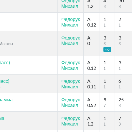
Федорук
A
4
30
Михаил
1.2
3
8
Федорук
A
1
2
Михаил
0.12
1
1
Федорук
A
3
3
Михаил
0
 Москвы
3
3
ФО
ласс)
Федорук
A
1
3
Михаил
0.12
1
1
асс)
Федорук
A
1
6
Михаил
0.11
ь
1
1
грамма
Федорук
A
9
25
Михаил
0.52
7
8
ма
Федорук
A
1
7
Михаил
1.2
1
3