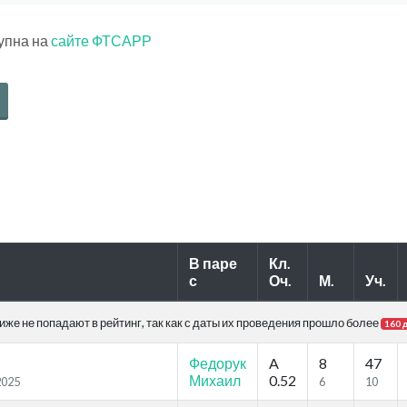
тупна на
сайте ФТСАРР
В паре
Кл.
с
Оч.
М.
Уч.
же не попадают в рейтинг, так как с даты их проведения прошло более
160 
Федорук
A
8
47
Михаил
0.52
2025
6
10