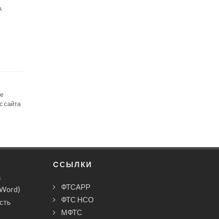
.
се
с сайта
CСЫЛКИ
а
ФТСАРР
(Word)
ФТС НСО
сть
МФТС