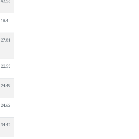
43.53
18.4
27.81
22.53
24.49
24.62
34.42