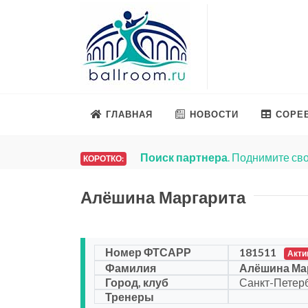
ГЛАВНАЯ
НОВОСТИ
СОРЕ
Поиск партнера
. Поднимите сво
КОРОТКО:
Алёшина Маргарита
Номер ФТСАРР
181511
Акти
Фамилия
Алёшина Ма
Город, клуб
Санкт-Петерб
Тренеры