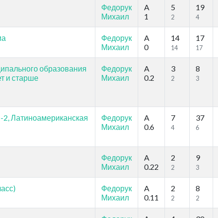
Федорук
A
5
19
Михаил
1
2
4
ма
Федорук
A
14
17
Михаил
0
14
17
ипального образования
Федорук
A
3
8
т и старше
Михаил
0.2
2
3
-2, Латиноамериканская
Федорук
A
7
37
Михаил
0.6
4
6
Федорук
A
2
9
Михаил
0.22
2
3
асс)
Федорук
A
2
8
Михаил
0.11
2
2