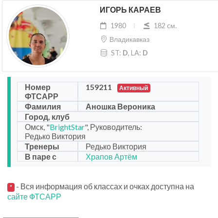
ИГОРЬ КАРАЕВ
1980
182 cм.
Владикавказ
ST:
D
, LA:
D
Номер
159211
Активный
ФТСАРР
Фамилия
Аношка Вероника
Город, клуб
Омск, "
BrightStar
", Руководитель:
Редько Виктория
Тренеры
Редько Виктория
В паре с
Храпов Артём
- Вся информация об классах и очках доступна на
*
сайте ФТСАРР