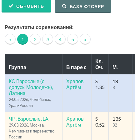
.
ОБНОВИТЬ
БАЗА ФТСАРР
Результаты соревнований:
«
1
2
3
4
5
»
Кл.
Группа
В паре с
Оч.
М.
У
КС Взрослые (с
Храпов
S
18
1
допуск. Молодежь),
Артём
1.35
8
2
Латина
24.05.2026, Челябинск,
Урал-Россия
ЧР. Взрослые, LA
Храпов
S
135
1
Артём
0.52
29.03.2026, Москва,
32
5
Чемпионат и первенство
России