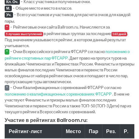
-
Класс участника и полученные очки.
Кл. Оч.
-
Общее место и место в классе.
М.
-
Всего участников и участников для расчета очков для каждой
Уч.
пары.
-
Рейтинговые очки сайта Ballroom.ru. Начисляются за
*
в рейтинговых группах за последние
.
5 лучших выступлений
160 дней
Под значением указываются рейтинг, в котором данный результат
учитывается.
-
Очки Всероссийского рейтинга ФТСАРР согласно
положению о
*
рейтинге спортивных пар ФТСАРР
. Дает право на пропуск туров на
ближайших Чемпионатах и Первенствах России. Финалисты и призеры
малых финалов последних Чемпионатов и первенств России
освобождены от набора рейтинговых очков и попадают в число пар,
пропускающие туры автоматически.
-
Очки Квалификационных соревнований ФТСАРР согласно
*
положению о квалификационных соревнованиях ФТСАРР
. В нем не
участвуют Финалисты и призеры малых финалов последних
Чемпионатов и первенств России а также ТОП-50 (ТОП-3 Дети) пар из
текущего рейтинга Всероссийских соревнований.
Участие в рейтингах Ballroom.ru:
Рейтинг-лист
Место
Пар
Рез.
Р.