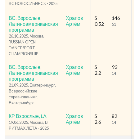
ВС НОВОСИБИРСК - 2025
ВС. Взрослые,
Храпов
S
146
2
Латиноамериканская
Артём
0.52
51
9
программа
26.10.2025, Москва,
RUSSIAN OPEN
DANCESPORT
CHAMPIONSHIP
ВС. Взрослые,
Храпов
S
93
1
Латиноамериканская
Артём
2.2
14
3
программа
21.09.2025, Екатеринбург,
Всероссийские
соревнования г.
Екатеринбург
КР Взрослые, LA
Храпов
S
82
2
Артём
2.6
19.06.2025, Москва, В
14
7
РИТМАХ ЛЕТА - 2025