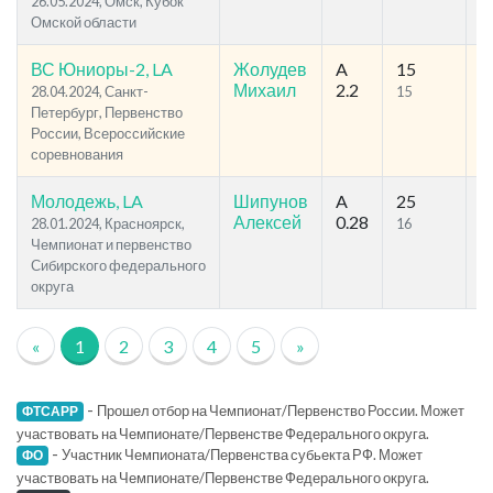
26.05.2024, Омск, Кубок
Омской области
ВС Юниоры-2, LA
Жолудев
A
15
1
Михаил
2.2
28.04.2024, Санкт-
15
1
Петербург, Первенство
России, Всероссийские
соревнования
Молодежь, LA
Шипунов
A
25
6
Алексей
0.28
28.01.2024, Красноярск,
16
2
Чемпионат и первенство
Сибирского федерального
округа
«
1
2
3
4
5
»
-
Прошел отбор на Чемпионат/Первенство России. Может
ФТСАРР
участвовать на Чемпионате/Первенстве Федерального округа.
-
Участник Чемпионата/Первенства субьекта РФ. Может
ФО
участвовать на Чемпионате/Первенстве Федерального округа.