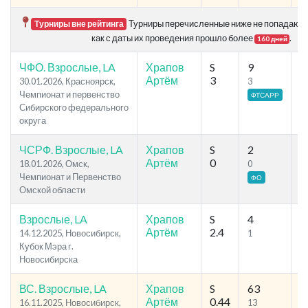
Турниры перечисленные ниже не попадают в 
Турниры вне рейтинга
как с даты их проведения прошло более
.
160 дней
ЧФО. Взрослые, LA
Храпов
S
9
3
Артём
3
30.01.2026, Красноярск,
3
2
Чемпионат и первенство
ФТСАРР
Сибирского федерального
округа
ЧСРФ. Взрослые, LA
Храпов
S
2
4
Артём
0
18.01.2026, Омск,
0
0
Чемпионат и Первенство
ФО
Омской области
Взрослые, LA
Храпов
S
4
1
Артём
2.4
14.12.2025, Новосибирск,
1
9
Кубок Мэра г.
Новосибирска
ВС. Взрослые, LA
Храпов
S
63
7
Артём
0.44
16.11.2025, Новосибирск,
13
2