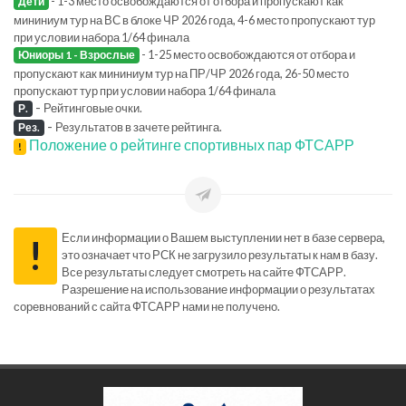
- 1-3 место освобождаются от отбора и пропускают как
Дети
мининиум тур на ВС в блоке ЧР 2026 года, 4-6 место пропускают тур
при условии набора 1/64 финала
- 1-25 место освобождаются от отбора и
Юниоры 1 - Взрослые
пропускают как мининиум тур на ПР/ЧР 2026 года, 26-50 место
пропускают тур при условии набора 1/64 финала
-
Рейтинговые очки.
Р.
-
Результатов в зачете рейтинга.
Рез.
Положение о рейтинге спортивных пар ФТСАРР
!
Если информации о Вашем выступлении нет в базе сервера,
!
это означает что РСК не загрузило результаты к нам в базу.
Все результаты следует смотреть на сайте ФТСАРР.
Разрешение на использование информации о результатах
соревнований с сайта ФТСАРР нами не получено.