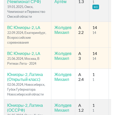
(Чемпионат СРФ)
Артём
1.3
1
4
19.01.2025, Омск,
ФО
Чемпионат и Первенство
Омской области
ВС Юниоры-2, LA
Жолудев
A
14
1
Михаил
2.2
22.09.2024, Екатеринбург,
14
7
Всероссийские
соревнования
ВС Юниоры-2, LA
Жолудев
A
14
2
Михаил
3
21.06.2024, Москва, В
14
1
Ритмах Лета - 2024
Юниоры-2, Латина
Жолудев
A
1
3
(Открытый класс)
Михаил
2.4
1
1
02.06.2024, Новосибирск,
Губок Губернатора
Новосибирской области
Юниоры-2, Латина
Жолудев
A
1
1
(ОССРФ)
Михаил
1.2
1
4