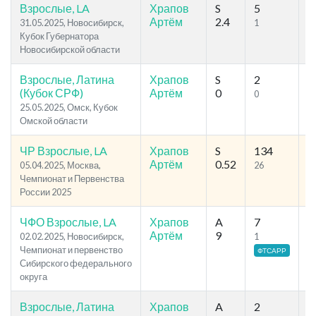
Взрослые, LA
Храпов
S
5
2
Артём
2.4
31.05.2025, Новосибирск,
1
1
Кубок Губернатора
Новосибирской области
Взрослые, Латина
Храпов
S
2
4
(Кубок СРФ)
Артём
0
0
0
25.05.2025, Омск, Кубок
Омской области
ЧР Взрослые, LA
Храпов
S
134
1
Артём
0.52
05.04.2025, Москва,
26
4
Чемпионат и Первенства
России 2025
ЧФО Взрослые, LA
Храпов
A
7
4
Артём
9
02.02.2025, Новосибирск,
1
3
Чемпионат и первенство
ФТСАРР
Сибирского федерального
округа
Взрослые, Латина
Храпов
A
2
5