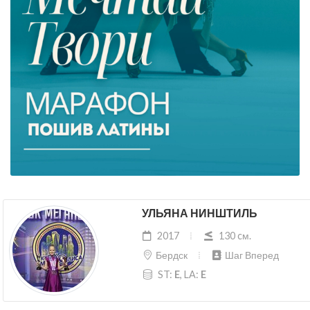
УЛЬЯНА НИНШТИЛЬ
2017
130 cм.
Бердск
Шаг Вперед
ST:
E
, LA:
E