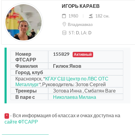
ИГОРЬ КАРАЕВ
1980
182 cм.
Владикавказ
ST:
D
, LA:
D
Номер
155829
Активный
ФТСАРР
Фамилия
Гилюк Яков
Город, клуб
Красноярск, "
КГАУ СШ Центр по ЛВС ОТС
Металлург
", Руководитель: Зотов Сергей
Тренеры
Зотова Инна , Смбатян Ваге
В паре с
Николаева Милана
- Вся информация об классах и очках доступна на
*
сайте ФТСАРР