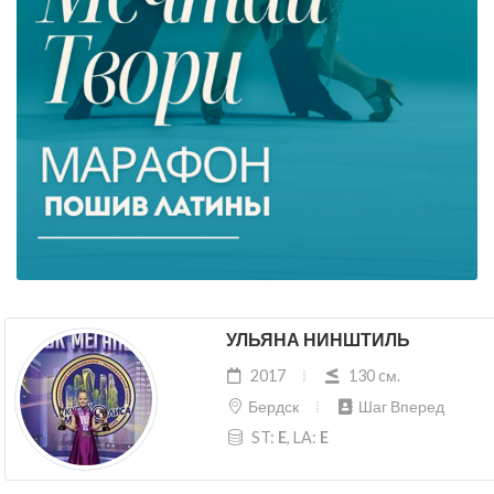
УЛЬЯНА НИНШТИЛЬ
2017
130 cм.
Бердск
Шаг Вперед
ST:
E
, LA:
E