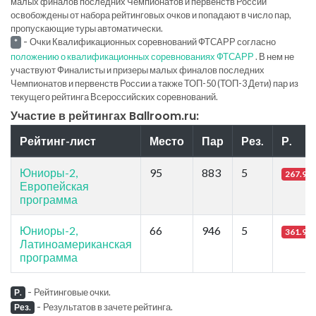
малых финалов последних Чемпионатов и первенств России
освобождены от набора рейтинговых очков и попадают в число пар,
пропускающие туры автоматически.
-
Очки Квалификационных соревнований ФТСАРР согласно
*
положению о квалификационных соревнованиях ФТСАРР
. В нем не
участвуют Финалисты и призеры малых финалов последних
Чемпионатов и первенств России а также ТОП-50 (ТОП-3 Дети) пар из
текущего рейтинга Всероссийских соревнований.
Участие в рейтингах Ballroom.ru:
Рейтинг-лист
Место
Пар
Рез.
Р.
Юниоры-2,
95
883
5
267.93
Европейская
программа
Юниоры-2,
66
946
5
361.91
Латиноамериканская
программа
-
Рейтинговые очки.
Р.
-
Результатов в зачете рейтинга.
Рез.