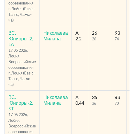
соревнования
г. Лобня (Basic -
Танго, Ча-ча-
ча)
ВС.
Николаева
A
26
93
54
Юниоры-2,
Милана
2.2
26
74
1
LA
17.05.2026,
Лобня,
Всероссийские
соревнования
г. Лобня (Basic -
Танго, Ча-ча-
ча)
ВС.
Николаева
A
36
83
44
Юниоры-2,
Милана
0.44
36
70
9
ST
17.05.2026,
Лобня,
Всероссийские
соревнования