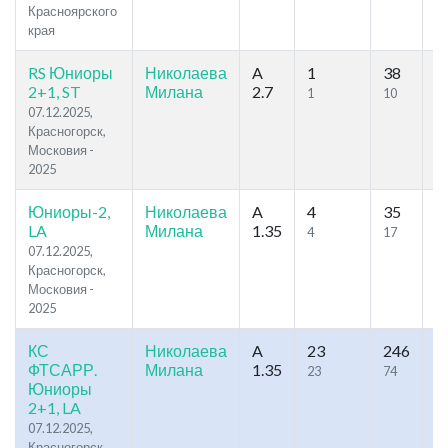
Красноярского
края
RS Юниоры
Николаева
A
1
38
96
2+1, ST
Милана
2.7
1
10
07.12.2025,
Красногорск,
Московия -
2025
Юниоры-2,
Николаева
A
4
35
68
LA
Милана
1.35
4
17
07.12.2025,
Красногорск,
Московия -
2025
КС
Николаева
A
23
246
51
ФТСАРР.
Милана
1.35
23
74
1
Юниоры
2+1, LA
07.12.2025,
Красногорск,