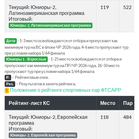
Текущий: Юниоры-2,
119
522
Латиноамериканская программа
Итоговый:
Юниоры-2, Латиноамериканская программа
- 1-3 место освобождаются от отбора и пропускают как
Дети
мининиум тур на ВС в блоке ЧР 2026 года, 4-6 место пропускают тур
при условии набора 1/64 финала
- 1-25 место освобождаются от отбора и
Юниоры 1 - Взрослые
пропускают как мининиум тур на ПР/ЧР 2026 года, 26-50 место
пропускают тур при условии набора 1/64 финала
-
Рейтинговые очки.
Р.
-
Результатов в зачете рейтинга.
Рез.
Положение о рейтинге спортивных пар ФТСАРР
!
Рейтинг-лист КС
Место
Пар
Текущий: Юниоры-2, Европейская
118
484
программа
Итоговый:
Юниоры-2, Европейская программа