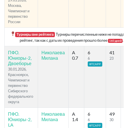
29.03.2026,
Москва,
Чемпионат и
первенство
России
Турниры перечисленные ниже не попадают
Турниры вне рейтинга
рейтинг, так как с даты их проведения прошло более
.
160 дней
ПФО.
Николаева
A
6
41
58
Юниоры-2,
Милана
0.7
6
23
Двоеборье
ФТСАРР
30.01.2026,
Красноярск,
Чемпионат и
первенство
Сибирского
федерального
округа
ПФО.
Николаева
A
6
49
92
Юниоры-2,
Милана
1.4
6
30
LA
ФТСАРР