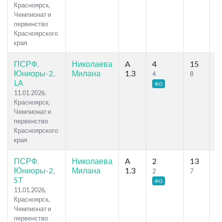
Красноярск,
Чемпионат и
первенство
Красноярского
края
ПСРФ.
Николаева
A
4
15
59
Юниоры-2,
Милана
1.3
4
8
LA
ФО
11.01.2026,
Красноярск,
Чемпионат и
первенство
Красноярского
края
ПСРФ.
Николаева
A
2
13
78
Юниоры-2,
Милана
1.3
2
7
ST
ФО
11.01.2026,
Красноярск,
Чемпионат и
первенство