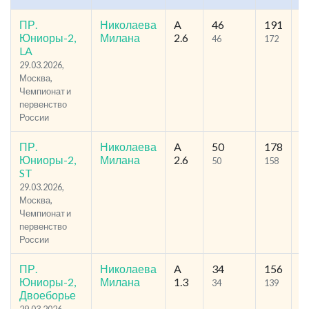
ПР.
Николаева
A
46
191
40
Юниоры-2,
Милана
2.6
46
172
9
LA
29.03.2026,
Москва,
Чемпионат и
первенство
России
ПР.
Николаева
A
50
178
37
Юниоры-2,
Милана
2.6
50
158
7
ST
29.03.2026,
Москва,
Чемпионат и
первенство
России
ПР.
Николаева
A
34
156
29
Юниоры-2,
Милана
1.3
34
139
1
Двоеборье