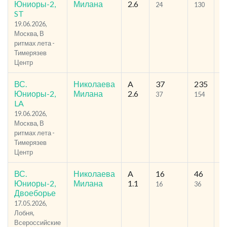
Юниоры-2,
Милана
2.6
24
130
1
ST
19.06.2026,
Москва, В
ритмах лета -
Тимерязев
Центр
ВС.
Николаева
A
37
235
47
Юниоры-2,
Милана
2.6
37
154
9
LA
19.06.2026,
Москва, В
ритмах лета -
Тимерязев
Центр
ВС.
Николаева
A
16
46
33
Юниоры-2,
Милана
1.1
16
36
1
Двоеборье
17.05.2026,
Лобня,
Всероссийские