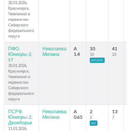
30.01.2026,
Красноярск,
Чемпионат и
первенство
Сибирского
федерального
округа
ПФО.
Николаева
A
10
41
64
Юниоры-2,
Милана
1.4
10
23
ST
ФТСАРР
30.01.2026,
Красноярск,
Чемпионат и
первенство
Сибирского
федерального
округа
ПСРФ.
Николаева
A
2
13
54
Юниоры-2,
Милана
0.65
2
7
Двоеборье
ФО
11.01.2026,