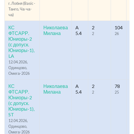
г. Лобня (Basic -
Танго, Ча-ча-
ча)
КС
Николаева
A
2
104
11
ФТСАРР.
Милана
5.4
2
26
1
Юниоры-2
(с допуск.
Юниоры-1),
LA
12.04.2026,
Одинцово,
Омега-2026
КС
Николаева
A
2
78
10
ФТСАРР.
Милана
5.4
2
25
1
Юниоры-2
(с допуск.
Юниоры-1),
ST
12.04.2026,
Одинцово,
Омега-2026