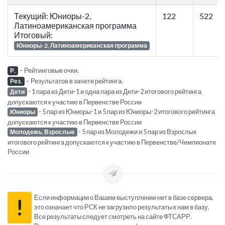
Текущий: Юниоры-2,
122
522
Латиноамериканская программа
Итоговый:
Юниоры-2, Латиноамериканская программа
-
Рейтинговые очки.
Р.
-
Результатов в зачете рейтинга.
Рез.
- 1 пара из Дети-1 и одна пара из Дети-2 итогового рейтинга
Дети
допускаются к участию в Первенстве России
- 5 пар из Юниоры-1 и 5 пар из Юниоры-2 итогового рейтинга
Юниоры
допускаются к участию в Первенстве России
- 5 пар из Молодежи и 5 пар из Взрослых
Молодежь, Взрослые
итогового рейтинга допускаются к участию в Первенстве/Чемпионате
России
Если информации о Вашем выступлении нет в базе сервера,
!
это означает что РСК не загрузило результаты к нам в базу.
Все результаты следует смотреть на сайте ФТСАРР.