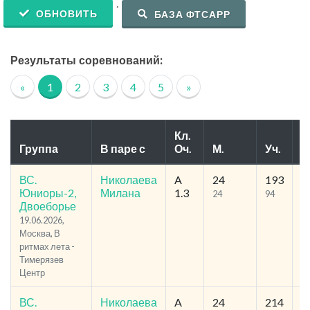
.
ОБНОВИТЬ
БАЗА ФТСАРР
Результаты соревнований:
«
1
2
3
4
5
»
Кл.
Группа
В паре с
Оч.
М.
Уч.
Р
ВС.
Николаева
A
24
193
35
Юниоры-2,
Милана
1.3
24
94
1
Двоеборье
19.06.2026,
Москва, В
ритмах лета -
Тимерязев
Центр
ВС.
Николаева
A
24
214
55