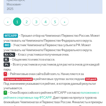
Московия -
2025
«
1
2
3
4
5
»
-
Прошел отбор на Чемпионат/Первенство России. Может
ФТСАРР
участвовать на Чемпионате/Первенстве Федерального округа.
-
Участник Чемпионата/Первенства субьекта РФ. Может
ФО
участвовать на Чемпионате/Первенстве Федерального округа.
-
Класс участника и полученные очки.
Кл. Оч.
-
Общее место и место в классе.
М.
-
Всего участников и участников для расчета очков для каждой
Уч.
пары.
-
Рейтинговые очки сайта Ballroom.ru. Начисляются за
*
в рейтинговых группах за последние
.
5 лучших выступлений
160 дней
Под значением указываются рейтинг, в котором данный результат
учитывается.
-
Очки Всероссийского рейтинга ФТСАРР согласно
положению о
*
рейтинге спортивных пар ФТСАРР
. Дает право на пропуск туров на
ближайших Чемпионатах и Первенствах России. Финалисты и призеры