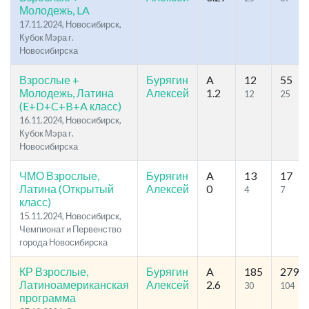
Молодежь, LA
17.11.2024, Новосибирск,
Кубок Мэра г.
Новосибирска
Взрослые +
Бурягин
A
12
55
Молодежь, Латина
Алексей
1.2
12
25
(E+D+C+B+A класс)
16.11.2024, Новосибирск,
Кубок Мэра г.
Новосибирска
ЧМО Взрослые,
Бурягин
A
13
17
Латина (Открытый
Алексей
0
4
7
класс)
15.11.2024, Новосибирск,
Чемпионат и Первенство
города Новосибирска
КР Взрослые,
Бурягин
A
185
279
Латиноамериканская
Алексей
2.6
30
104
программа