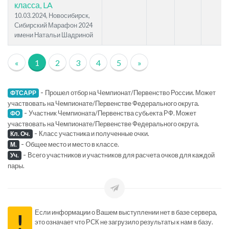
класса, LA
10.03.2024, Новосибирск,
Сибирский Марафон 2024
имени Натальи Шадриной
«
1
2
3
4
5
»
-
Прошел отбор на Чемпионат/Первенство России. Может
ФТСАРР
участвовать на Чемпионате/Первенстве Федерального округа.
-
Участник Чемпионата/Первенства субьекта РФ. Может
ФО
участвовать на Чемпионате/Первенстве Федерального округа.
-
Класс участника и полученные очки.
Кл. Оч.
-
Общее место и место в классе.
М.
-
Всего участников и участников для расчета очков для каждой
Уч.
пары.
Если информации о Вашем выступлении нет в базе сервера,
!
это означает что РСК не загрузило результаты к нам в базу.