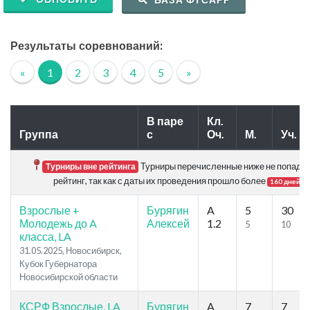
Результаты соревнований:
«
1
2
3
4
5
»
В паре
Кл.
Группа
с
Оч.
М.
Уч.
Турниры перечисленные ниже не попада
Турниры вне рейтинга
рейтинг, так как с даты их проведения прошло более
.
160 дней
Взрослые +
Бурягин
A
5
30
Молодежь до A
Алексей
1.2
5
10
класса, LA
31.05.2025, Новосибирск,
Кубок Губернатора
Новосибирской области
КСРФ Взрослые, LA
Бурягин
A
7
7