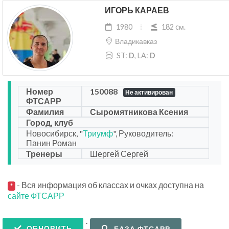
ИГОРЬ КАРАЕВ
1980
182 cм.
Владикавказ
ST:
D
, LA:
D
Номер
150088
Не активирован
ФТСАРР
Фамилия
Сыромятникова Ксения
Город, клуб
Новосибирск, "
Триумф
", Руководитель:
Панин Роман
Тренеры
Шергей Сергей
- Вся информация об классах и очках доступна на
*
сайте ФТСАРР
.
ОБНОВИТЬ
БАЗА ФТСАРР