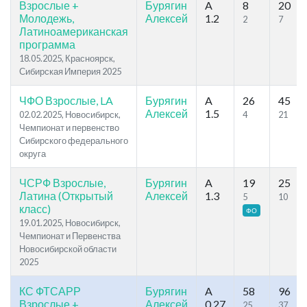
Взрослые +
Бурягин
A
8
20
Молодежь,
Алексей
1.2
2
7
Латиноамериканская
программа
18.05.2025, Красноярск,
Сибирская Империя 2025
ЧФО Взрослые, LA
Бурягин
A
26
45
Алексей
1.5
02.02.2025, Новосибирск,
4
21
Чемпионат и первенство
Сибирского федерального
округа
ЧСРФ Взрослые,
Бурягин
A
19
25
Латина (Открытый
Алексей
1.3
5
10
класс)
ФО
19.01.2025, Новосибирск,
Чемпионат и Первенства
Новосибирской области
2025
КС ФТСАРР
Бурягин
A
58
96
Взрослые +
Алексей
0.27
25
37