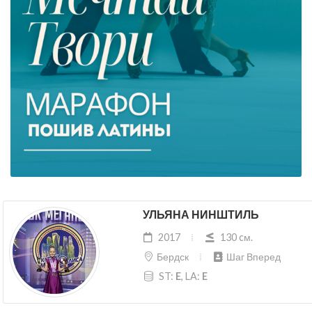
УЛЬЯНА НИНШТИЛЬ
2017
130 cм.
Бердск
Шаг Вперед
ST:
E
, LA:
E