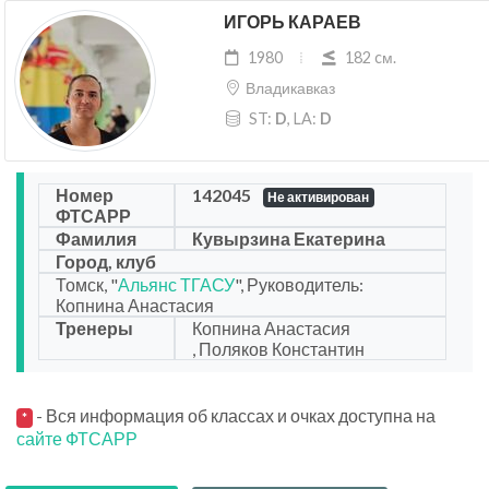
ИГОРЬ КАРАЕВ
1980
182 cм.
Владикавказ
ST:
D
, LA:
D
Номер
142045
Не активирован
ФТСАРР
Фамилия
Кувырзина Екатерина
Город, клуб
Томск, "
Альянс ТГАСУ
", Руководитель:
Копнина Анастасия
Тренеры
Копнина Анастасия
, Поляков Константин
- Вся информация об классах и очках доступна на
*
сайте ФТСАРР