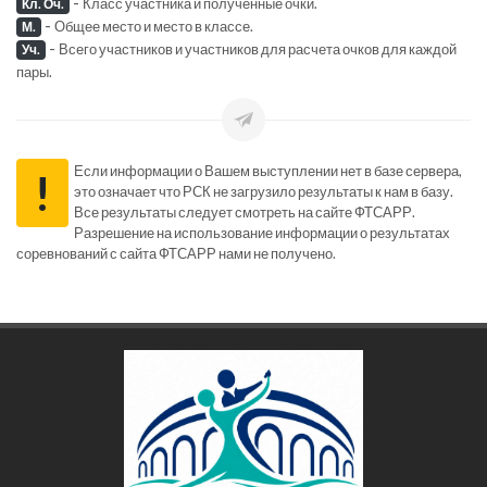
-
Класс участника и полученные очки.
Кл. Оч.
-
Общее место и место в классе.
М.
-
Всего участников и участников для расчета очков для каждой
Уч.
пары.
Если информации о Вашем выступлении нет в базе сервера,
!
это означает что РСК не загрузило результаты к нам в базу.
Все результаты следует смотреть на сайте ФТСАРР.
Разрешение на использование информации о результатах
соревнований с сайта ФТСАРР нами не получено.