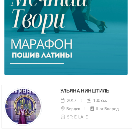
УЛЬЯНА НИНШТИЛЬ
2017
130 cм.
Бердск
Шаг Вперед
ST:
E
, LA:
E