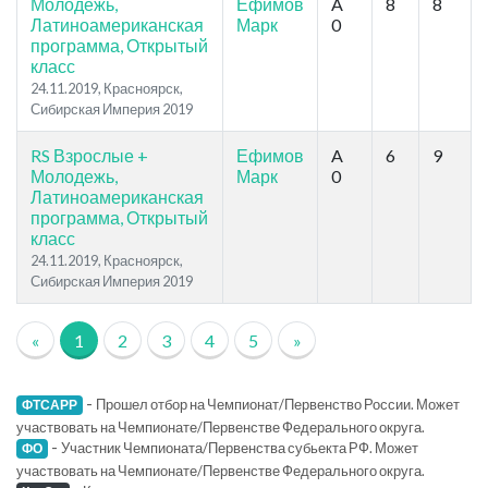
Молодежь,
Ефимов
A
8
8
Латиноамериканская
Марк
0
программа, Открытый
класс
24.11.2019, Красноярск,
Сибирская Империя 2019
RS Взрослые +
Ефимов
A
6
9
Молодежь,
Марк
0
Латиноамериканская
программа, Открытый
класс
24.11.2019, Красноярск,
Сибирская Империя 2019
«
1
2
3
4
5
»
-
Прошел отбор на Чемпионат/Первенство России. Может
ФТСАРР
участвовать на Чемпионате/Первенстве Федерального округа.
-
Участник Чемпионата/Первенства субьекта РФ. Может
ФО
участвовать на Чемпионате/Первенстве Федерального округа.