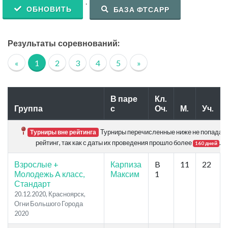
.
ОБНОВИТЬ
БАЗА ФТСАРР
Результаты соревнований:
«
1
2
3
4
5
»
В паре
Кл.
Группа
с
Оч.
М.
Уч.
Турниры перечисленные ниже не попадаю
Турниры вне рейтинга
рейтинг, так как с даты их проведения прошло более
.
160 дней
Взрослые +
Карпиза
B
11
22
Молодежь A класс,
Максим
1
Стандарт
20.12.2020, Красноярск,
Огни Большого Города
2020