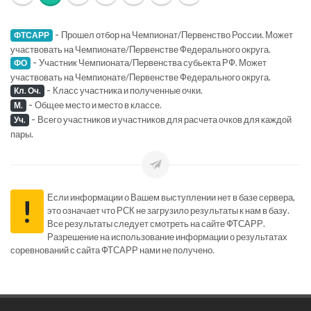
-
Прошел отбор на Чемпионат/Первенство России. Может
ФТСАРР
участвовать на Чемпионате/Первенстве Федерального округа.
-
Участник Чемпионата/Первенства субьекта РФ. Может
ФО
участвовать на Чемпионате/Первенстве Федерального округа.
-
Класс участника и полученные очки.
Кл. Оч.
-
Общее место и место в классе.
М.
-
Всего участников и участников для расчета очков для каждой
Уч.
пары.
Если информации о Вашем выступлении нет в базе сервера,
!
это означает что РСК не загрузило результаты к нам в базу.
Все результаты следует смотреть на сайте ФТСАРР.
Разрешение на использование информации о результатах
соревнований с сайта ФТСАРР нами не получено.