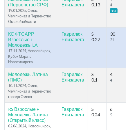
(Первенство СРФ)
Елизавета
0.13
4
19.01.2025, Омск,
ФО
Чемпионат и Первенство
Омской области
КС ФТСАРР
Гаврилюк
S
30
Взрослые +
Елизавета
0.27
21
Молодежь, LA
17.11.2024, Новосибирск,
Кубок Мэра г.
Новосибирска
Молодежь, Латина
Гаврилюк
S
4
(ПМО)
Елизавета
0.1
4
10.11.2024, Омск,
Чемпионат и Первенство
города Омска
RS Взрослые +
Гаврилюк
S
6
Молодежь, Латина
Елизавета
0.24
5
(Открытый класс)
02.06.2024, Новосибирск,