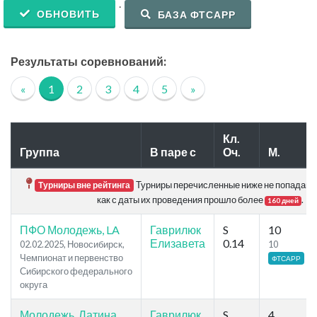
.
ОБНОВИТЬ
БАЗА ФТСАРР
Результаты соревнований:
«
1
2
3
4
5
»
Кл.
Группа
В паре с
Оч.
М.
Турниры перечисленные ниже не попадают в
Турниры вне рейтинга
как с даты их проведения прошло более
.
160 дней
ПФО Молодежь, LA
Гаврилюк
S
10
Елизавета
0.14
02.02.2025, Новосибирск,
10
Чемпионат и первенство
ФТСАРР
Сибирского федерального
округа
Молодежь, Латина
Гаврилюк
S
4