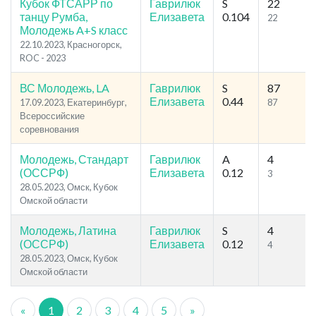
Кубок ФТСАРР по
Гаврилюк
S
22
танцу Румба,
Елизавета
0.104
22
Молодежь A+S класс
22.10.2023, Красногорск,
ROC - 2023
ВС Молодежь, LA
Гаврилюк
S
87
Елизавета
0.44
17.09.2023, Екатеринбург,
87
Всероссийские
соревнования
Молодежь, Стандарт
Гаврилюк
A
4
(ОССРФ)
Елизавета
0.12
3
28.05.2023, Омск, Кубок
Омской области
Молодежь, Латина
Гаврилюк
S
4
(ОССРФ)
Елизавета
0.12
4
28.05.2023, Омск, Кубок
Омской области
«
1
2
3
4
5
»