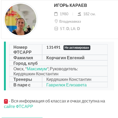
ИГОРЬ КАРАЕВ
1980
182 cм.
Владикавказ
ST:
D
, LA:
D
Номер
131491
Не активирован
ФТСАРР
Фамилия
Корчагин Евгений
Город, клуб
Омск, "
Максимум
", Руководитель:
Кирдяшкин Константин
Тренеры
Кирдяшкин Константин
В паре с
Гаврилюк Елизавета
- Вся информация об классах и очках доступна на
*
сайте ФТСАРР