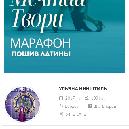
УЛЬЯНА НИНШТИЛЬ
2017
130 cм.
Бердск
Шаг Вперед
ST:
E
, LA:
E