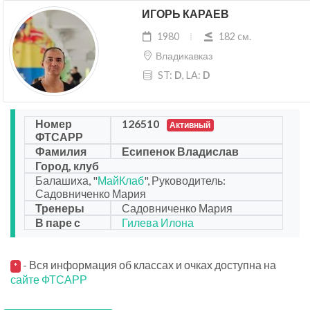
ИГОРЬ КАРАЕВ
1980
182 cм.
Владикавказ
ST:
D
, LA:
D
Номер
126510
Активный
ФТСАРР
Фамилия
Есипенок Владислав
Город, клуб
Балашиха, "
МайКлаб
", Руководитель:
Садовниченко Мария
Тренеры
Садовниченко Мария
В паре с
Гилева Илона
- Вся информация об классах и очках доступна на
*
сайте ФТСАРР