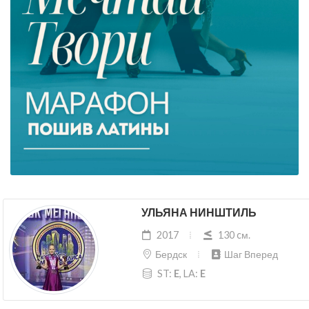
УЛЬЯНА НИНШТИЛЬ
2017
130 cм.
Бердск
Шаг Вперед
ST:
E
, LA:
E