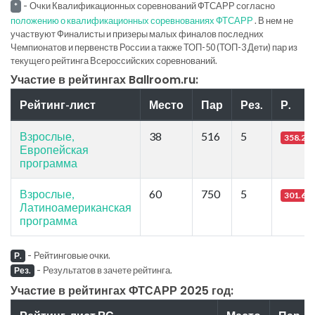
-
Очки Квалификационных соревнований ФТСАРР согласно
*
положению о квалификационных соревнованиях ФТСАРР
. В нем не
участвуют Финалисты и призеры малых финалов последних
Чемпионатов и первенств России а также ТОП-50 (ТОП-3 Дети) пар из
текущего рейтинга Всероссийских соревнований.
Участие в рейтингах Ballroom.ru:
Рейтинг-лист
Место
Пар
Рез.
Р.
Взрослые,
38
516
5
358.28
Европейская
программа
Взрослые,
60
750
5
301.67
Латиноамериканская
программа
-
Рейтинговые очки.
Р.
-
Результатов в зачете рейтинга.
Рез.
Участие в рейтингах ФТСАРР 2025 год: