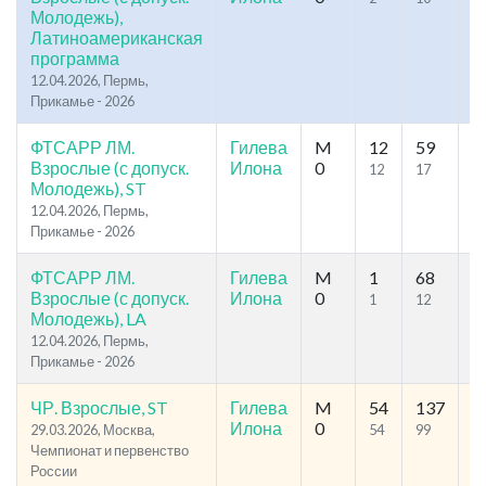
Молодежь),
Латиноамериканская
программа
12.04.2026, Пермь,
Прикамье - 2026
ФТСАРР ЛМ.
Гилева
M
12
59
34
Взрослые (с допуск.
Илона
0
12
17
Молодежь), ST
12.04.2026, Пермь,
Прикамье - 2026
ФТСАРР ЛМ.
Гилева
M
1
68
11
Взрослые (с допуск.
Илона
0
1
12
Молодежь), LA
12.04.2026, Пермь,
Прикамье - 2026
ЧР. Взрослые, ST
Гилева
M
54
137
30
Илона
0
29.03.2026, Москва,
54
99
9
Чемпионат и первенство
России