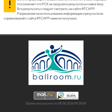
!
это означает что РСК не загрузило результаты к нам в базу.
Все результаты следует смотреть на сайте ФТСАРР.
Разрешение на использование информации о результатах
соревнований с сайта ФТСАРР нами не получено.
Время актуальности: 08.08.2026 09:28:06