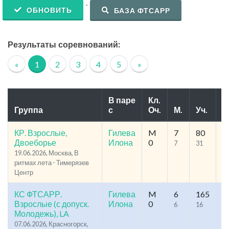
.
ОБНОВИТЬ
БАЗА ФТСАРР
Результаты соревнований:
«
1
2
3
4
5
»
В паре
Кл.
Группа
с
Оч.
М.
Уч.
Р
КР. Взрослые,
Гилева
M
7
80
39
Двоеборье
Илона
0
7
31
2
19.06.2026, Москва, В
ритмах лета - Тимерязев
Центр
КС ФТСАРР.
Гилева
M
6
165
88
Взрослые (с допуск.
Илона
0
6
16
1
Молодежь), LA
07.06.2026, Красногорск,