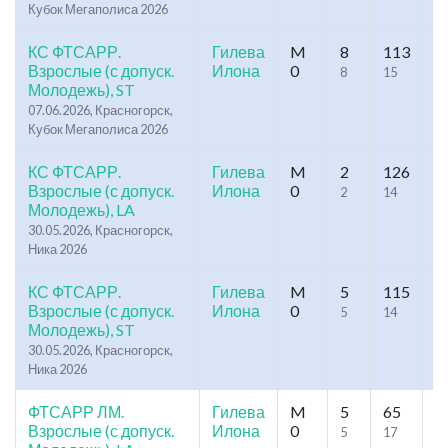
Кубок Мегаполиса 2026
КС ФТСАРР.
Гилева
M
8
113
65
Взрослые (с допуск.
Илона
0
8
15
1
Молодежь), ST
07.06.2026, Красногорск,
Кубок Мегаполиса 2026
КС ФТСАРР.
Гилева
M
2
126
13
Взрослые (с допуск.
Илона
0
2
14
1
Молодежь), LA
30.05.2026, Красногорск,
Ника 2026
КС ФТСАРР.
Гилева
M
5
115
83
Взрослые (с допуск.
Илона
0
5
14
1
Молодежь), ST
30.05.2026, Красногорск,
Ника 2026
ФТСАРР ЛМ.
Гилева
M
5
65
73
Взрослые (с допуск.
Илона
0
5
17