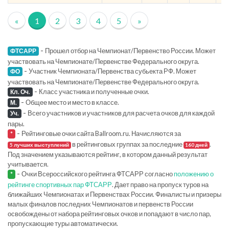
«
1
2
3
4
5
»
-
Прошел отбор на Чемпионат/Первенство России. Может
ФТСАРР
участвовать на Чемпионате/Первенстве Федерального округа.
-
Участник Чемпионата/Первенства субьекта РФ. Может
ФО
участвовать на Чемпионате/Первенстве Федерального округа.
-
Класс участника и полученные очки.
Кл. Оч.
-
Общее место и место в классе.
М.
-
Всего участников и участников для расчета очков для каждой
Уч.
пары.
-
Рейтинговые очки сайта Ballroom.ru. Начисляются за
*
в рейтинговых группах за последние
.
5 лучших выступлений
160 дней
Под значением указываются рейтинг, в котором данный результат
учитывается.
-
Очки Всероссийского рейтинга ФТСАРР согласно
положению о
*
рейтинге спортивных пар ФТСАРР
. Дает право на пропуск туров на
ближайших Чемпионатах и Первенствах России. Финалисты и призеры
малых финалов последних Чемпионатов и первенств России
освобождены от набора рейтинговых очков и попадают в число пар,
пропускающие туры автоматически.