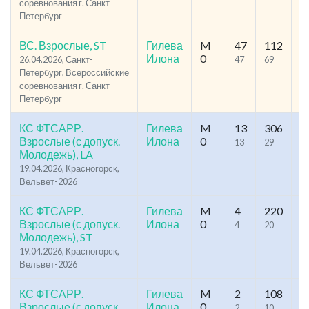
соревнования г. Санкт-
Петербург
ВС. Взрослые, ST
Гилева
M
47
112
41
Илона
0
26.04.2026, Санкт-
47
69
7
Петербург, Всероссийские
соревнования г. Санкт-
Петербург
КС ФТСАРР.
Гилева
M
13
306
62
Взрослые (с допуск.
Илона
0
13
29
1
Молодежь), LA
19.04.2026, Красногорск,
Вельвет-2026
КС ФТСАРР.
Гилева
M
4
220
94
Взрослые (с допуск.
Илона
0
4
20
1
Молодежь), ST
19.04.2026, Красногорск,
Вельвет-2026
КС ФТСАРР.
Гилева
M
2
108
94
Взрослые (с допуск.
Илона
0
2
10
1