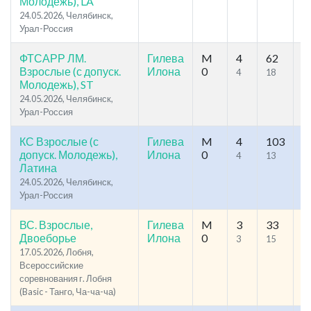
Молодежь), LA
24.05.2026, Челябинск,
Урал-Россия
ФТСАРР ЛМ.
Гилева
M
4
62
81
Взрослые (с допуск.
Илона
0
4
18
Молодежь), ST
24.05.2026, Челябинск,
Урал-Россия
КС Взрослые (с
Гилева
M
4
103
89
допуск. Молодежь),
Илона
0
4
13
1
Латина
24.05.2026, Челябинск,
Урал-Россия
ВС. Взрослые,
Гилева
M
3
33
59
Двоеборье
Илона
0
3
15
1
17.05.2026, Лобня,
Всероссийские
соревнования г. Лобня
(Basic - Танго, Ча-ча-ча)