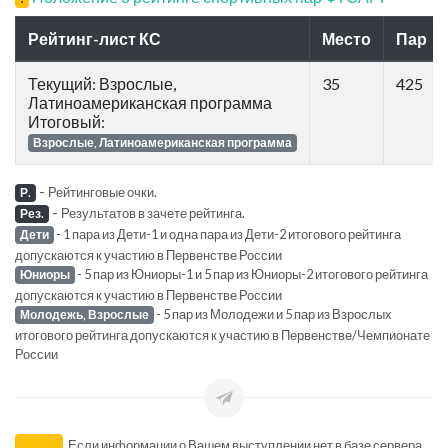
Рейтинг-лист КС
Место
Пар
Текущий: Взрослые,
35
425
Латиноамериканская программа
Итоговый:
Взрослые, Латиноамериканская программа
-
Рейтинговые очки.
Р.
-
Результатов в зачете рейтинга.
Рез.
- 1 пара из Дети-1 и одна пара из Дети-2 итогового рейтинга
Дети
допускаются к участию в Первенстве России
- 5 пар из Юниоры-1 и 5 пар из Юниоры-2 итогового рейтинга
Юниоры
допускаются к участию в Первенстве России
- 5 пар из Молодежи и 5 пар из Взрослых
Молодежь, Взрослые
итогового рейтинга допускаются к участию в Первенстве/Чемпионате
России
Если информации о Вашем выступлении нет в базе сервера,