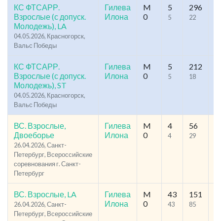
КС ФТСАРР.
Гилева
M
5
296
12
Взрослые (с допуск.
Илона
0
5
22
1
Молодежь), LA
04.05.2026, Красногорск,
Вальс Победы
КС ФТСАРР.
Гилева
M
5
212
10
Взрослые (с допуск.
Илона
0
5
18
1
Молодежь), ST
04.05.2026, Красногорск,
Вальс Победы
ВС. Взрослые,
Гилева
M
4
56
69
Двоеборье
Илона
0
4
29
1
26.04.2026, Санкт-
Петербург, Всероссийские
соревнования г. Санкт-
Петербург
ВС. Взрослые, LA
Гилева
M
43
151
50
Илона
0
26.04.2026, Санкт-
43
85
8
Петербург, Всероссийские