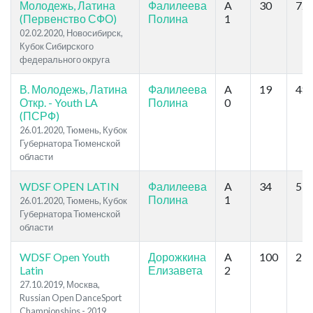
Молодежь, Латина
Фалилеева
A
30
72
(Первенство СФО)
Полина
1
02.02.2020, Новосибирск,
Кубок Сибирского
федерального округа
В. Молодежь, Латина
Фалилеева
A
19
48
Откр. - Youth LA
Полина
0
(ПСРФ)
26.01.2020, Тюмень, Кубок
Губернатора Тюменской
области
WDSF OPEN LATIN
Фалилеева
A
34
53
Полина
1
26.01.2020, Тюмень, Кубок
Губернатора Тюменской
области
WDSF Open Youth
Дорожкина
A
100
29
Latin
Елизавета
2
27.10.2019, Москва,
Russian Open DanceSport
Championships - 2019