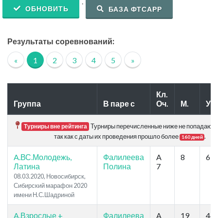
.
ОБНОВИТЬ
БАЗА ФТСАРР
Результаты соревнований:
«
1
2
3
4
5
»
Кл.
Группа
В паре с
Оч.
М.
Уч.
Турниры перечисленные ниже не попадают в
Турниры вне рейтинга
так как с даты их проведения прошло более
.
160 дней
A.ВС.Молодежь,
Фалилеева
A
8
65
Латина
Полина
7
08.03.2020, Новосибирск,
Сибирский марафон 2020
имени Н.С.Шадриной
A.Взрослые +
Фалилеева
A
19
46