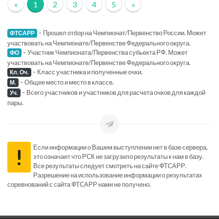
«
1
2
3
4
5
»
-
Прошел отбор на Чемпионат/Первенство России. Может
ФТСАРР
участвовать на Чемпионате/Первенстве Федерального округа.
-
Участник Чемпионата/Первенства субьекта РФ. Может
ФО
участвовать на Чемпионате/Первенстве Федерального округа.
-
Класс участника и полученные очки.
Кл. Оч.
-
Общее место и место в классе.
М.
-
Всего участников и участников для расчета очков для каждой
Уч.
пары.
Если информации о Вашем выступлении нет в базе сервера,
!
это означает что РСК не загрузило результаты к нам в базу.
Все результаты следует смотреть на сайте ФТСАРР.
Разрешение на использование информации о результатах
соревнований с сайта ФТСАРР нами не получено.