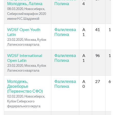
Молодежь, Латина
Полина
4
08.03.2020, Новосибирск,
Сибирский марафон 2020
имени Н.С.Шадриной
WDSF Open Youth
Фалилеева
A
41
13
Latin
Полина
1
23.02.2020, Москва, Кубок
Латинского квартала
WDSF International
Фалилеева
A
96
15
Open Latin
Полина
1
23.02.2020, Москва, Кубок
Латинского квартала
Молодежь,
Фалилеева
A
27
60
Двоеборье
Полина
0
(Первенство СФО)
02.02.2020, Новосибирск,
Кубок Сибирского
федерального округа