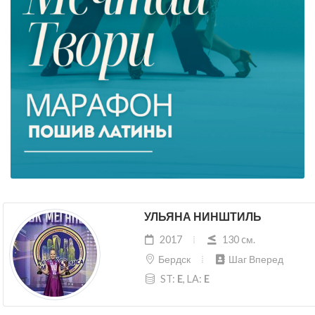
УЛЬЯНА НИНШТИЛЬ
2017
130 cм.
Бердск
Шаг Вперед
ST:
E
, LA:
E