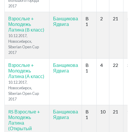
Большого Города
2017
Взрослые +
Банщикова
B
2
21
55
Молодежь
Ядвига
1
Латина (B класс)
10.12.2017,
Новосибирск,
Siberian Open Cup
2017
Взрослые +
Банщикова
B
4
22
34
Молодежь
Ядвига
1
Латина (А класс)
10.12.2017,
Новосибирск,
Siberian Open Cup
2017
RS Взрослые +
Банщикова
B
10
21
16
Молодежь
Ядвига
1
Латина
(Открытый