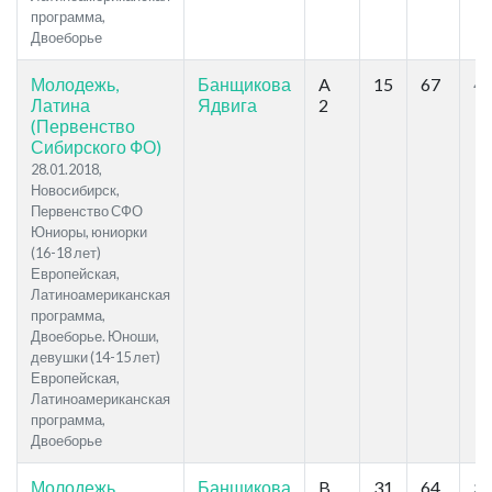
программа,
Двоеборье
Молодежь,
Банщикова
A
15
67
48
Латина
Ядвига
2
(Первенство
Сибирского ФО)
28.01.2018,
Новосибирск,
Первенство СФО
Юниоры, юниорки
(16-18 лет)
Европейская,
Латиноамериканская
программа,
Двоеборье. Юноши,
девушки (14-15 лет)
Европейская,
Латиноамериканская
программа,
Двоеборье
Молодежь,
Банщикова
B
31
64
32