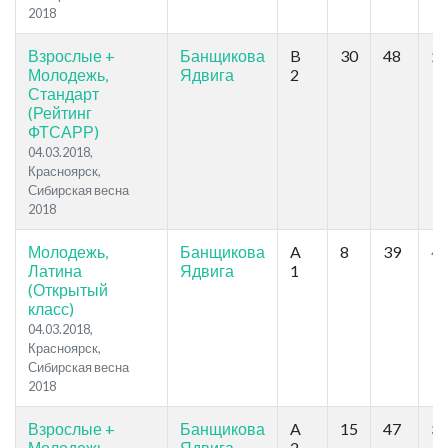
2018
Взрослые +
Банщикова
B
30
48
28
Молодежь,
Ядвига
2
Стандарт
(Рейтинг
ФТСАРР)
04.03.2018,
Красноярск,
Сибирская весна
2018
Молодежь,
Банщикова
A
8
39
40
Латина
Ядвига
1
(Открытый
класс)
04.03.2018,
Красноярск,
Сибирская весна
2018
Взрослые +
Банщикова
A
15
47
37
Молодежь,
Ядвига
2