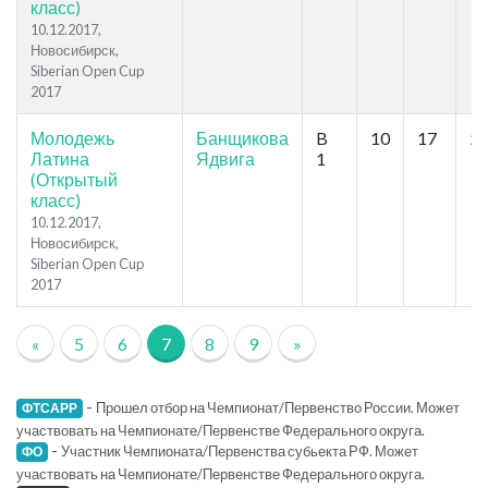
класс)
10.12.2017,
Новосибирск,
Siberian Open Cup
2017
Молодежь
Банщикова
B
10
17
29
Латина
Ядвига
1
(Открытый
класс)
10.12.2017,
Новосибирск,
Siberian Open Cup
2017
«
5
6
7
8
9
»
-
Прошел отбор на Чемпионат/Первенство России. Может
ФТСАРР
участвовать на Чемпионате/Первенстве Федерального округа.
-
Участник Чемпионата/Первенства субьекта РФ. Может
ФО
участвовать на Чемпионате/Первенстве Федерального округа.