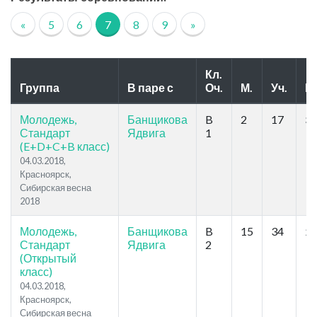
«
5
6
7
8
9
»
Кл.
Группа
В паре с
Оч.
М.
Уч.
Р.
Молодежь,
Банщикова
B
2
17
37
Стандарт
Ядвига
1
(E+D+C+B класс)
04.03.2018,
Красноярск,
Сибирская весна
2018
Молодежь,
Банщикова
B
15
34
27
Стандарт
Ядвига
2
(Открытый
класс)
04.03.2018,
Красноярск,
Сибирская весна