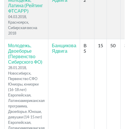
Латина (Рейтинг
ФТСАРР)
04.03.2018,
Красноярск,
Сибирская весна
2018
Молодежь,
Банщикова
B
15
50
37
Двоеборье
Ядвига
5
(Первенство
Сибирского ФО)
28.01.2018,
Новосибирск,
Первенство СФО
Юниоры, юниорки
(16-18 лет)
Европейская,
Латиноамериканская
программа,
Двоеборье. Юноши,
девушки (14-15 лет)
Европейская,
Латиноамериканская