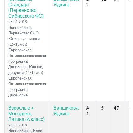
Стандарт
Ядвига
2
(Первенство
Сибирского ФО)
28.01.2018,
Новосибирск,
Первенство СФО
Юниоры, юниорки
(16-18 лет)
Европейская,
Латиноамериканская
программа,
Двоеборье. Юноши,
девушки (14-15 лет)
Европейская,
Латиноамериканская
программа,
Двоеборье
Взрослые +
Банщикова
A
5
47
39
Молодежь,
Ядвига
1
Латина (A класс)
28.01.2018,
Новосибирск, Блок