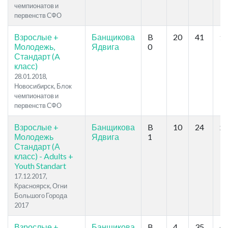
чемпионатов и
первенств СФО
Взрослые +
Банщикова
B
20
41
18
Молодежь,
Ядвига
0
Стандарт (A
класс)
28.01.2018,
Новосибирск, Блок
чемпионатов и
первенств СФО
Взрослые +
Банщикова
B
10
24
22
Молодежь
Ядвига
1
Стандарт (А
класс) - Adults +
Youth Standart
17.12.2017,
Красноярск, Огни
Большого Города
2017
Взрослые +
Банщикова
B
4
35
43