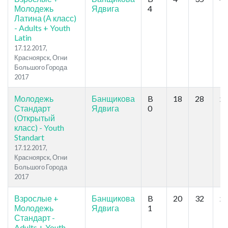
Молодежь
Ядвига
4
Латина (А класс)
- Adults + Youth
Latin
17.12.2017,
Красноярск, Огни
Большого Города
2017
Молодежь
Банщикова
B
18
28
25
Стандарт
Ядвига
0
(Открытый
класс) - Youth
Standart
17.12.2017,
Красноярск, Огни
Большого Города
2017
Взрослые +
Банщикова
B
20
32
25
Молодежь
Ядвига
1
Стандарт -
Adults + Youth