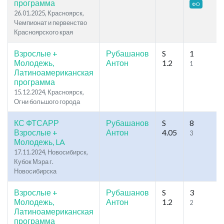
программа
ФО
26.01.2025, Красноярск,
Чемпионат и первенство
Красноярского края
Взрослые +
Рубашанов
S
1
Молодежь,
Антон
1.2
1
Латиноамериканская
программа
15.12.2024, Красноярск,
Огни большого города
КС ФТСАРР
Рубашанов
S
8
Взрослые +
Антон
4.05
3
Молодежь, LA
17.11.2024, Новосибирск,
Кубок Мэра г.
Новосибирска
Взрослые +
Рубашанов
S
3
Молодежь,
Антон
1.2
2
Латиноамериканская
программа