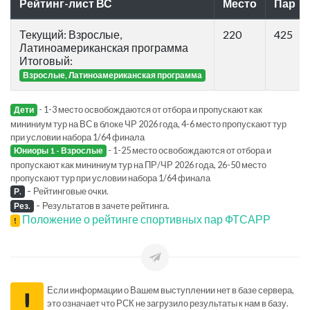
Рейтинг-лист ВС
Место
Пар
Текущий: Взрослые,
220
425
Латиноамериканская программа
Итоговый:
Взрослые, Латиноамериканская программа
- 1-3 место освобождаются от отбора и пропускают как
Дети
мининиум тур на ВС в блоке ЧР 2026 года, 4-6 место пропускают тур
при условии набора 1/64 финала
- 1-25 место освобождаются от отбора и
Юниоры 1 - Взрослые
пропускают как мининиум тур на ПР/ЧР 2026 года, 26-50 место
пропускают тур при условии набора 1/64 финала
-
Рейтинговые очки.
Р.
-
Результатов в зачете рейтинга.
Рез.
Положение о рейтинге спортивных пар ФТСАРР
!
Если информации о Вашем выступлении нет в базе сервера,
!
это означает что РСК не загрузило результаты к нам в базу.