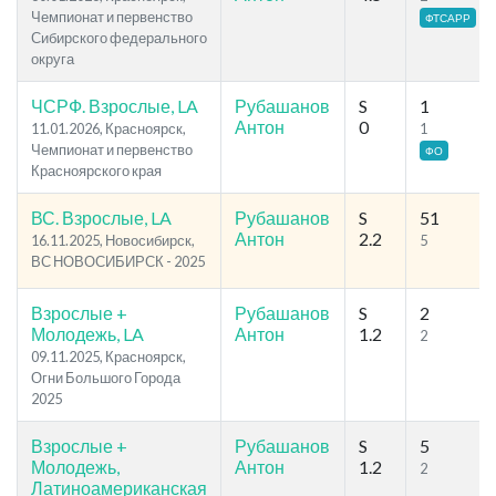
Чемпионат и первенство
ФТСАРР
Сибирского федерального
округа
ЧСРФ. Взрослые, LA
Рубашанов
S
1
Антон
0
11.01.2026, Красноярск,
1
Чемпионат и первенство
ФО
Красноярского края
ВС. Взрослые, LA
Рубашанов
S
51
Антон
2.2
16.11.2025, Новосибирск,
5
ВС НОВОСИБИРСК - 2025
Взрослые +
Рубашанов
S
2
Молодежь, LA
Антон
1.2
2
09.11.2025, Красноярск,
Огни Большого Города
2025
Взрослые +
Рубашанов
S
5
Молодежь,
Антон
1.2
2
Латиноамериканская