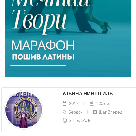
УЛЬЯНА НИНШТИЛЬ
2017
130 cм.
Бердск
Шаг Вперед
ST:
E
, LA:
E