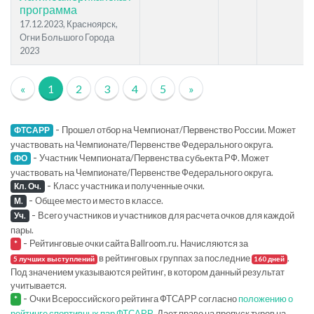
программа
17.12.2023, Красноярск,
Огни Большого Города
2023
«
1
2
3
4
5
»
-
Прошел отбор на Чемпионат/Первенство России. Может
ФТСАРР
участвовать на Чемпионате/Первенстве Федерального округа.
-
Участник Чемпионата/Первенства субьекта РФ. Может
ФО
участвовать на Чемпионате/Первенстве Федерального округа.
-
Класс участника и полученные очки.
Кл. Оч.
-
Общее место и место в классе.
М.
-
Всего участников и участников для расчета очков для каждой
Уч.
пары.
-
Рейтинговые очки сайта Ballroom.ru. Начисляются за
*
в рейтинговых группах за последние
.
5 лучших выступлений
160 дней
Под значением указываются рейтинг, в котором данный результат
учитывается.
-
Очки Всероссийского рейтинга ФТСАРР согласно
положению о
*
рейтинге спортивных пар ФТСАРР
. Дает право на пропуск туров на