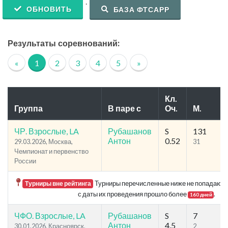
.
ОБНОВИТЬ
БАЗА ФТСАРР
Результаты соревнований:
«
1
2
3
4
5
»
Кл.
Группа
В паре с
Оч.
М.
ЧР. Взрослые, LA
Рубашанов
S
131
Антон
0.52
29.03.2026, Москва,
31
Чемпионат и первенство
России
Турниры перечисленные ниже не попадают в 
Турниры вне рейтинга
с даты их проведения прошло более
.
160 дней
ЧФО. Взрослые, LA
Рубашанов
S
7
Антон
4.5
30.01.2026, Красноярск,
2