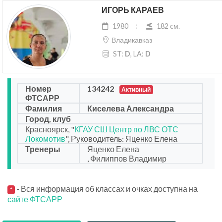
ИГОРЬ КАРАЕВ
1980
182 cм.
Владикавказ
ST:
D
, LA:
D
Номер
134242
Активный
ФТСАРР
Фамилия
Киселева Александра
Город, клуб
Красноярск, "
КГАУ СШ Центр по ЛВС ОТС
Локомотив
", Руководитель: Яценко Елена
Тренеры
Яценко Елена
, Филиппов Владимир
- Вся информация об классах и очках доступна на
*
сайте ФТСАРР