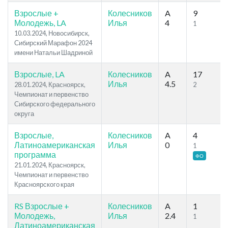
Взрослые +
Колесников
A
9
Молодежь, LA
Илья
4
1
10.03.2024, Новосибирск,
Сибирский Марафон 2024
имени Натальи Шадриной
Взрослые, LA
Колесников
A
17
Илья
4.5
28.01.2024, Красноярск,
2
Чемпионат и первенство
Сибирского федерального
округа
Взрослые,
Колесников
A
4
Латиноамериканская
Илья
0
1
программа
ФО
21.01.2024, Красноярск,
Чемпионат и первенство
Красноярского края
RS Взрослые +
Колесников
A
1
Молодежь,
Илья
2.4
1
Латиноамериканская