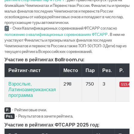
ближайших Чемпионатах и Первенствах России. Финалисты и призеры
малых финалов последних Чемпионатов и первенств России
освобождены от набора рейтинговых очков и попадают в число пар,
пропускающие туры автоматически.
-
Очки Квалификационных соревнований ФТСАРР согласно
*
положению о квалификационных соревнованиях ФТСАРР
. В нем не
участвуют Финалисты и призеры малых финалов последних
Чемпионатов и первенств России а также ТОП-50 (ТОП-3 Дети) пар из
текущего рейтинга Всероссийских соревнований.
Участие в рейтингах Ballroom.ru:
Рейтинг-лист
Место
Пар
Рез.
Р.
Взрослые,
298
750
3
115.41
Латиноамериканская
программа
-
Рейтинговые очки.
Р.
-
Результатов в зачете рейтинга.
Рез.
Участие в рейтингах ФТСАРР 2025 год: