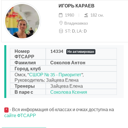
ИГОРЬ КАРАЕВ
1980
182 cм.
Владикавказ
ST:
D
, LA:
D
Номер
14334
Не активирован
ФТСАРР
Фамилия
Соколов Антон
Город, клуб
Омск, "
СШОР № 35 - Приоритет
",
Руководитель: Зайцева Елена
Тренеры
Зайцева Елена
В паре с
Соколова Ксения
- Вся информация об классах и очках доступна на
*
сайте ФТСАРР