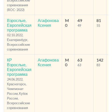
Всероссийские
соревнования
(ROC- 2022)
Взрослые,
Агафонова
M
49
81
3
Европейская
Ксения
0
49
55
программа
02.10.2022,
Екатеринбург,
Всероссийские
соревнования
КР
Агафонова
M
63
142
4
Взрослые,
Ксения
0
63
83
Европейская
программа
24.06.2022,
Красногорск,
Чемпионат
России, Кубок
России,
Всероссийские
соревнования