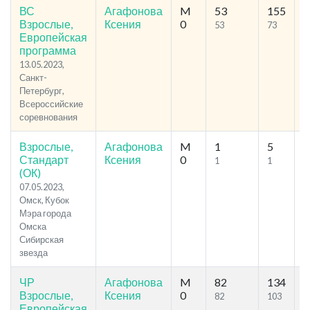
ВС
Агафонова
M
53
155
4
Взрослые,
Ксения
0
53
73
Европейская
программа
13.05.2023,
Санкт-
Петербург,
Всероссийские
соревнования
Взрослые,
Агафонова
M
1
5
3
Стандарт
Ксения
0
1
1
(ОК)
07.05.2023,
Омск, Кубок
Мэра города
Омска
Сибирская
звезда
ЧР
Агафонова
M
82
134
4
Взрослые,
Ксения
0
82
103
Европейская