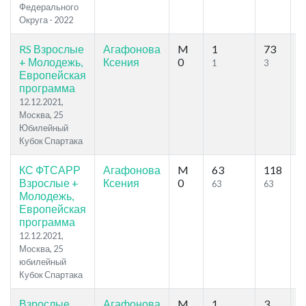
Федерального
Округа - 2022
RS Взрослые
Агафонова
M
1
73
9
+ Молодежь,
Ксения
0
1
3
Европейская
программа
12.12.2021,
Москва, 25
Юбилейный
Кубок Спартака
КС ФТСАРР
Агафонова
M
63
118
2
Взрослые +
Ксения
0
63
63
Молодежь,
Европейская
программа
12.12.2021,
Москва, 25
юбилейный
Кубок Спартака
Взрослые,
Агафонова
M
1
3
2