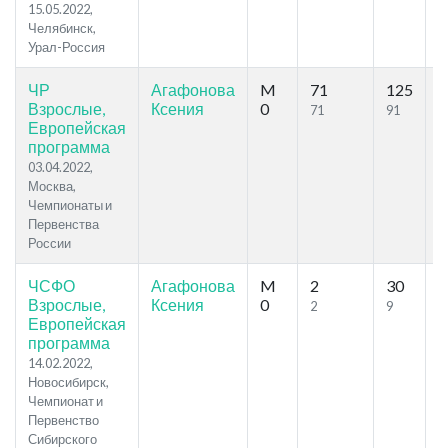
15.05.2022,
Челябинск,
Урал-Россия
ЧР
Агафонова
M
71
125
4
Взрослые,
Ксения
0
71
91
Европейская
программа
03.04.2022,
Москва,
Чемпионаты и
Первенства
России
ЧСФО
Агафонова
M
2
30
1
Взрослые,
Ксения
0
2
9
Европейская
программа
14.02.2022,
Новосибирск,
Чемпионат и
Первенство
Сибирского