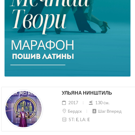
УЛЬЯНА НИНШТИЛЬ
2017
130 cм.
Бердск
Шаг Вперед
ST:
E
, LA:
E