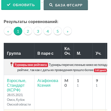
.
ОБНОВИТЬ
БАЗА ФТСАРР
Результаты соревнований:
«
1
2
3
4
5
»
Кл.
Группа
В паре с
Оч.
М.
Уч.
Р
Турниры перечисленные ниже не попадаю
Турниры вне рейтинга
рейтинг, так как с даты их проведения прошло более
.
160 дней
Взрослые,
Агафонова
M
1
9
5
Стандарт
Ксения
0
1
1
(КСРФ)
28.05.2023,
Омск, Кубок
Омской области