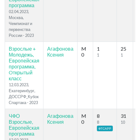
программа
02.04.2023,
Москва,
Чемпионат и
первенства
России - 2023
Взрослые +
Агафонова
M
1
25
5
Молодежь,
Ксения
0
1
1
Европейская
программа,
Oткрытый
класс
12.03.2023,
Екатеринбург,
ДОССРФ_Кубок
Спартака - 2023
ЧФО
Агафонова
M
8
31
5
Взрослые,
Ксения
0
8
10
Европейская
ФТСАРР
программа