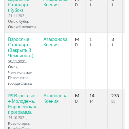
Стандарт
Ксения
0
1
1
(Кубок)
21.11.2021,
Омск, Кубок
Омской области
Взрослые,
Агафонова
M
1
3
2
Стандарт
Ксения
0
1
1
(Закрытый
Чемпионат)
20.11.2021,
Омск,
Чемпионаты и
Первенства
города Омска
RS Взрослые
Агафонова
M
14
278
5
+ Молодежь,
Ксения
0
14
33
Европейская
программа
24.10.2021,
Красногорск,
Russian Open