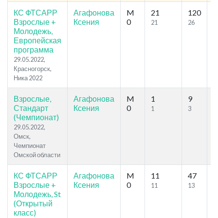
КС ФТСАРР
Агафонова
M
21
120
5
Взрослые +
Ксения
0
21
26
Молодежь,
Европейская
программа
29.05.2022,
Красногорск,
Ника 2022
Взрослые,
Агафонова
M
1
9
8
Стандарт
Ксения
0
1
3
(Чемпионат)
29.05.2022,
Омск,
Чемпионат
Омской области
КС ФТСАРР
Агафонова
M
11
47
4
Взрослые +
Ксения
0
11
13
Молодежь, St
(Открытый
класс)