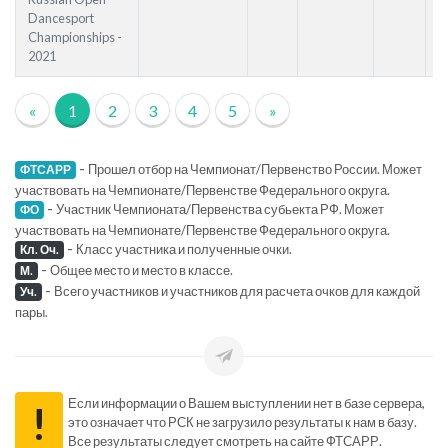
Dancesport
Championships -
2021
«
1
2
3
4
5
»
-
Прошел отбор на Чемпионат/Первенство России. Может
ФТСАРР
участвовать на Чемпионате/Первенстве Федерального округа.
-
Участник Чемпионата/Первенства субьекта РФ. Может
ФО
участвовать на Чемпионате/Первенстве Федерального округа.
-
Класс участника и полученные очки.
Кл. Оч.
-
Общее место и место в классе.
М.
-
Всего участников и участников для расчета очков для каждой
Уч.
пары.
Если информации о Вашем выступлении нет в базе сервера,
!
это означает что РСК не загрузило результаты к нам в базу.
Все результаты следует смотреть на сайте ФТСАРР.