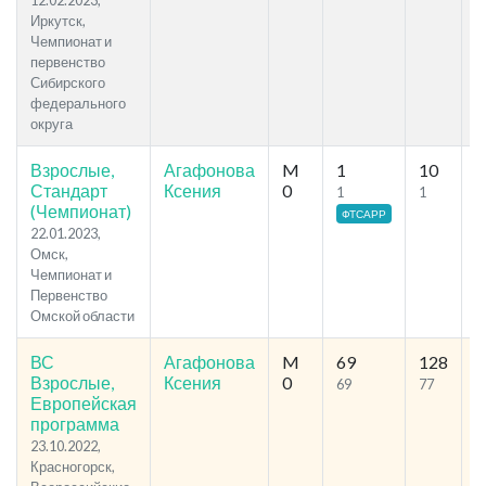
12.02.2023,
Иркутск,
Чемпионат и
первенство
Сибирского
федерального
округа
Взрослые,
Агафонова
M
1
10
6
Стандарт
Ксения
0
1
1
(Чемпионат)
ФТСАРР
22.01.2023,
Омск,
Чемпионат и
Первенство
Омской области
ВС
Агафонова
M
69
128
3
Взрослые,
Ксения
0
69
77
Европейская
программа
23.10.2022,
Красногорск,