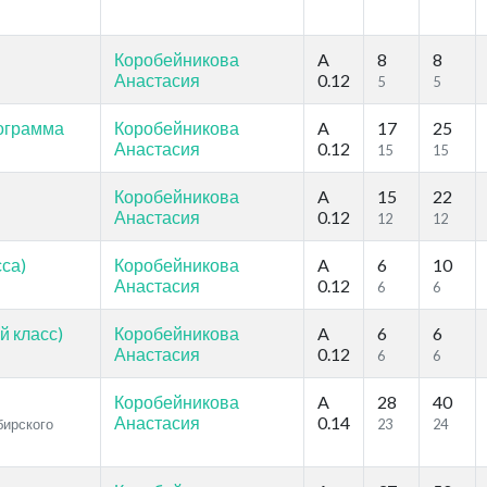
Коробейникова
A
8
8
Анастасия
0.12
5
5
рограмма
Коробейникова
A
17
25
Анастасия
0.12
15
15
Коробейникова
A
15
22
Анастасия
0.12
12
12
сса)
Коробейникова
A
6
10
Анастасия
0.12
6
6
й класс)
Коробейникова
A
6
6
Анастасия
0.12
6
6
Коробейникова
A
28
40
Анастасия
0.14
бирского
23
24