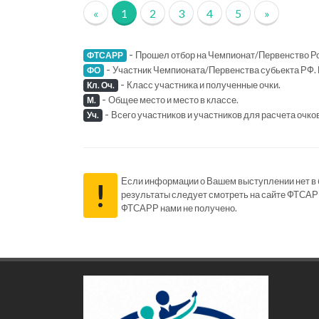
«
1
2
3
4
5
»
-
Прошел отбор на Чемпионат/Первенство Ро
ФТСАРР
-
Участник Чемпионата/Первенства субьекта РФ. 
ФО
-
Класс участника и полученные очки.
Кл. Оч.
-
Общее место и место в классе.
М.
-
Всего участников и участников для расчета очко
Уч.
Если информации о Вашем выступлении нет в ба
!
результаты следует смотреть на сайте ФТСАР
ФТСАРР нами не получено.