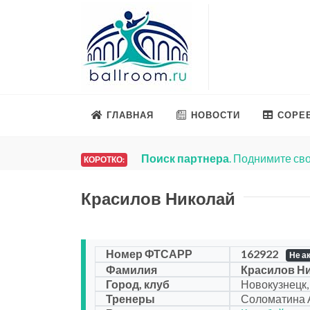
ГЛАВНАЯ
НОВОСТИ
СОРЕ
Поиск партнера
. Поднимите сво
КОРОТКО:
Красилов Николай
Номер ФТСАРР
162922
Не а
Фамилия
Красилов Н
Город, клуб
Новокузнецк,
Тренеры
Соломатина А