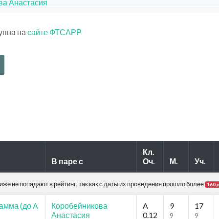
ва Анастасия
тупна на
сайте ФТСАРР
Кл.
В паре с
Оч.
М.
Уч.
же не попадают в рейтинг, так как с даты их проведения прошло более
160 
амма (до A
Коробейникова
A
9
17
Анастасия
0.12
9
9