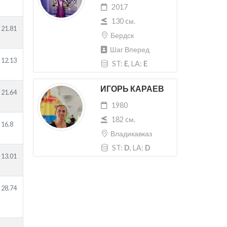
2017
130 cм.
21.81
Бердск
Шаг Вперед
12.13
ST:
E
, LA:
E
ИГОРЬ КАРАЕВ
21.64
1980
182 cм.
16.8
Владикавказ
ST:
D
, LA:
D
13.01
28.74