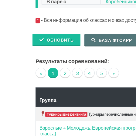
В паре с
Коробейнико
- Вся информация об классах и очках дос
*
.
ОБНОВИТЬ
БАЗА ФТСАРР
Результаты соревнований:
«
1
2
3
4
5
»
Группа
Турниры перечисленные ни
Турниры вне рейтинга
Взрослые + Молодежь, Европейская прогр
класса)