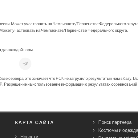
ссии. Может участвовать на Чемпионате/Первенстве Федерального округа
Может участвовать на Чемпионате/Первенстве Федерального округа.
в для каждой пары.
зе сервера, это означает что РСК не загрузило результаты к нам в базу. В
Р. Разрешение на использование информации о результатах соревнований 
КАРТА САЙТА
Поиск партнера
Костюмы и одежд
Новости