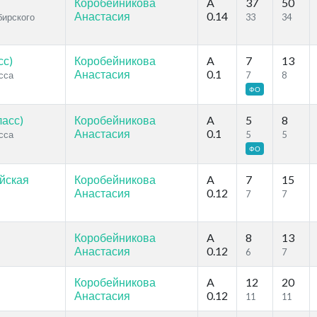
Коробейникова
A
37
50
Анастасия
0.14
бирского
33
34
сс)
Коробейникова
A
7
13
Анастасия
0.1
сса
7
8
ФО
асс)
Коробейникова
A
5
8
Анастасия
0.1
сса
5
5
ФО
ейская
Коробейникова
A
7
15
Анастасия
0.12
7
7
Коробейникова
A
8
13
Анастасия
0.12
6
7
Коробейникова
A
12
20
Анастасия
0.12
11
11