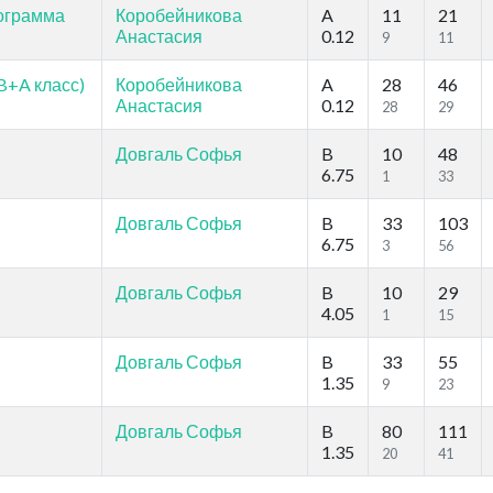
рограмма
Коробейникова
A
11
21
Анастасия
0.12
9
11
B+A класс)
Коробейникова
A
28
46
Анастасия
0.12
28
29
Довгаль Софья
B
10
48
6.75
1
33
Довгаль Софья
B
33
103
6.75
3
56
Довгаль Софья
B
10
29
4.05
1
15
Довгаль Софья
B
33
55
1.35
9
23
Довгаль Софья
B
80
111
1.35
20
41