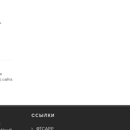
.
се
с сайта
CСЫЛКИ
а
ФТСАРР