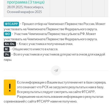
программа (3 танца)
28.09.2025, Новосибирск,
Осенний марафон 2025
-
Прошел отбор на Чемпионат/Первенство России. Может
ФТСАРР
участвовать на Чемпионате/Первенстве Федерального округа.
-
Участник Чемпионата/Первенства субьекта РФ. Может
ФО
участвовать на Чемпионате/Первенстве Федерального округа.
-
Класс участника и полученные очки.
Кл. Оч.
-
Общее место и место в классе.
М.
-
Всего участников и участников для расчета очков для каждой
Уч.
пары.
Если информации о Вашем выступлении нет в базе сервера,
!
это означает что РСК не загрузило результаты к нам в базу.
Все результаты следует смотреть на сайте ФТСАРР.
Разрешение на использование информации о результатах
соревнований с сайта ФТСАРР нами не получено.