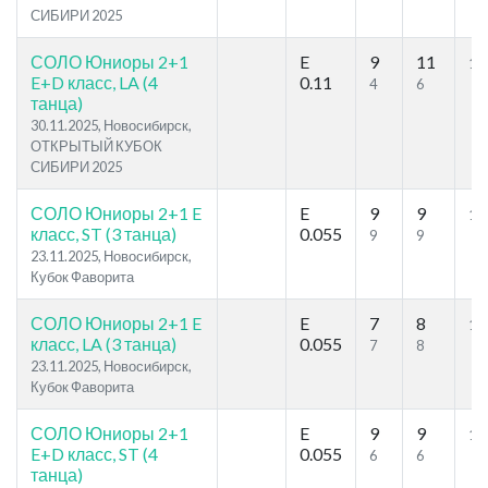
СИБИРИ 2025
СОЛО Юниоры 2+1
E
9
11
11
E+D класс, LA (4
0.11
4
6
танца)
30.11.2025, Новосибирск,
ОТКРЫТЫЙ КУБОК
СИБИРИ 2025
СОЛО Юниоры 2+1 E
E
9
9
10
класс, ST (3 танца)
0.055
9
9
23.11.2025, Новосибирск,
Кубок Фаворита
СОЛО Юниоры 2+1 E
E
7
8
10
класс, LA (3 танца)
0.055
7
8
23.11.2025, Новосибирск,
Кубок Фаворита
СОЛО Юниоры 2+1
E
9
9
10
E+D класс, ST (4
0.055
6
6
танца)