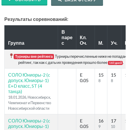
Результаты соревнований:
В
паре
Кл.
Группа
с
Оч.
М.
Уч.
Р.
Турниры перечисленные ниже не попадают 
Турниры вне рейтинга
рейтинг, так как с даты их проведения прошло более
.
160 дней
СОЛО Юниоры-2 (c
E
15
15
10
допуск. Юниоры-1)
0.05
8
8
E+D класс, ST (4
танца)
18.01.2026, Новосибирск,
Чемпионат и Первенство
Новосибирской области
СОЛО Юниоры-2 (c
E
16
17
10
допуск. Юниоры-1)
0.05
9
10