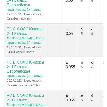
2+1 E класс,
0.05
8
8
Европейская
программа (3 танца)
12.10.2025, Новосибирск,
Огни Новосибирска
РС С. СОЛО Юниоры
E
5
6
10
2+1 E класс,
0.05
5
6
Латиноамериканская
программа (3 танца)
12.10.2025, Новосибирск,
Огни Новосибирска
РС В. СОЛО Юниоры
E
6
6
10
2+1 E класс,
0.055
6
6
Европейская
программа (3 танца)
28.09.2025, Новосибирск,
Осенний марафон 2025
РС В. СОЛО Юниоры
E
6
6
10
2+1 E класс,
0.055
6
6
Латиноамериканская