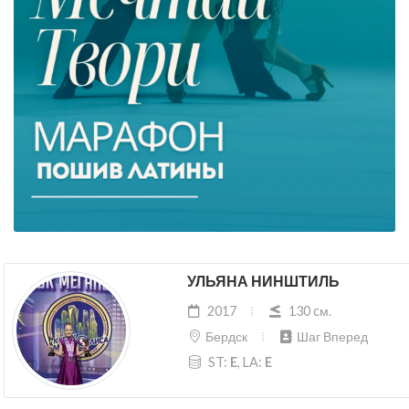
УЛЬЯНА НИНШТИЛЬ
2017
130 cм.
Бердск
Шаг Вперед
ST:
E
, LA:
E