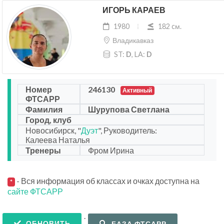
ИГОРЬ КАРАЕВ
1980
182 cм.
Владикавказ
ST:
D
, LA:
D
Номер
246130
Активный
ФТСАРР
Фамилия
Шурупова Светлана
Город, клуб
Новосибирск, "
Дуэт
", Руководитель:
Калеева Наталья
Тренеры
Фром Ирина
- Вся информация об классах и очках доступна на
*
сайте ФТСАРР
.
ОБНОВИТЬ
БАЗА ФТСАРР