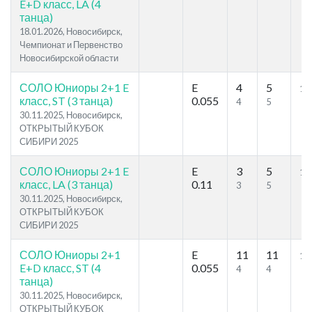
E+D класс, LA (4
танца)
18.01.2026, Новосибирск,
Чемпионат и Первенство
Новосибирской области
СОЛО Юниоры 2+1 E
E
4
5
11
класс, ST (3 танца)
0.055
4
5
30.11.2025, Новосибирск,
ОТКРЫТЫЙ КУБОК
СИБИРИ 2025
СОЛО Юниоры 2+1 E
E
3
5
12
класс, LA (3 танца)
0.11
3
5
30.11.2025, Новосибирск,
ОТКРЫТЫЙ КУБОК
СИБИРИ 2025
СОЛО Юниоры 2+1
E
11
11
10
E+D класс, ST (4
0.055
4
4
танца)
30.11.2025, Новосибирск,
ОТКРЫТЫЙ КУБОК