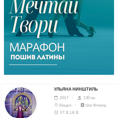
УЛЬЯНА НИНШТИЛЬ
2017
130 cм.
Бердск
Шаг Вперед
ST:
E
, LA:
E