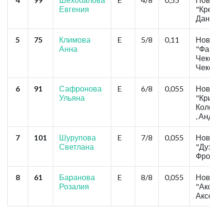
Евгения
"Креп
Данил
5
75
Климова
E
5/8
0,11
Новос
Анна
"Фаво
Чеков
Чеков
6
91
Сафронова
E
6/8
0,055
Новос
Ульяна
"Крис
Колок
, Анд
7
101
Шурупова
E
7/8
0,055
Новос
Светлана
"Дуэт
Фром
8
61
Баранова
E
8/8
0,055
Новос
Розалия
"Аксе
Аксен