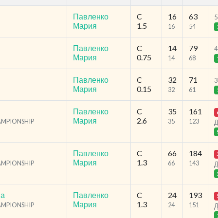
Павленко
C
16
63
5
Мария
1.5
16
54
Павленко
C
14
79
4
Мария
0.75
14
68
Павленко
C
32
71
3
Мария
0.15
32
61
Павленко
C
35
161
Мария
2.6
HAMPIONSHIP
35
123
Д
Павленко
C
66
184
Мария
1.3
HAMPIONSHIP
66
143
Д
ма
Павленко
C
24
193
Мария
1.3
HAMPIONSHIP
24
151
Д