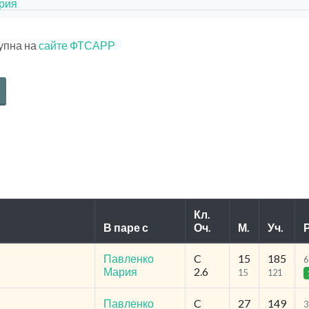
рия
тупна на
сайте ФТСАРР
Кл.
В паре с
Оч.
М.
Уч.
Р
Павленко
C
15
185
6
Мария
2.6
15
121
Павленко
C
27
149
3