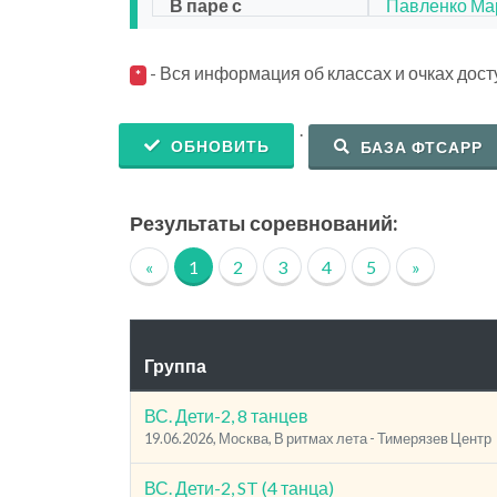
В паре с
Павленко Ма
- Вся информация об классах и очках дос
*
.
ОБНОВИТЬ
БАЗА ФТСАРР
Результаты соревнований:
«
1
2
3
4
5
»
Группа
ВС. Дети-2, 8 танцев
19.06.2026, Москва, В ритмах лета - Тимерязев Центр
ВС. Дети-2, ST (4 танца)