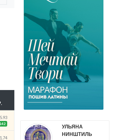
.
5.93
142
УЛЬЯНА
НИНШТИЛЬ
1.74