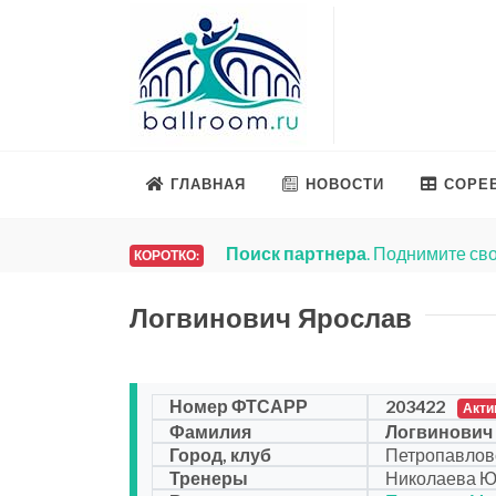
ГЛАВНАЯ
НОВОСТИ
СОРЕ
Поиск партнера
. Поднимите сво
КОРОТКО:
Логвинович Ярослав
Номер ФТСАРР
203422
Акти
Фамилия
Логвинович
Город, клуб
Петропавловс
Тренеры
Николаева 