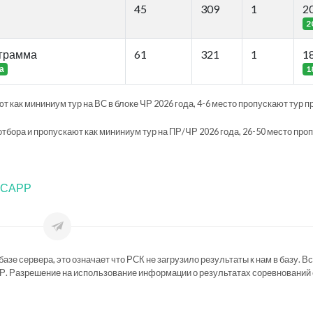
45
309
1
2
2
ограмма
61
321
1
1
а
1
т как мининиум тур на ВС в блоке ЧР 2026 года, 4-6 место пропускают тур п
отбора и пропускают как мининиум тур на ПР/ЧР 2026 года, 26-50 место про
ФТСАРР
зе сервера, это означает что РСК не загрузило результаты к нам в базу. В
Р. Разрешение на использование информации о результатах соревнований 