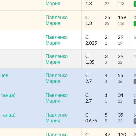
Мария
1.3
27
113
Павленко
C
25
159
3
Мария
1.3
25
116
Павленко
C
2
29
5
Мария
2.025
2
19
Павленко
C
3
29
4
Мария
1.35
3
22
нцев
Павленко
C
4
55
9
Мария
2.7
4
36
 танца)
Павленко
C
1
34
1
Мария
2.7
1
22
 танца)
Павленко
C
5
35
6
Мария
0.675
5
22
Павленко
C
47
130
2