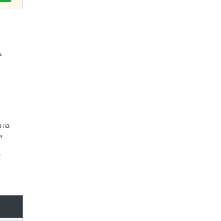
.
в на
и
е