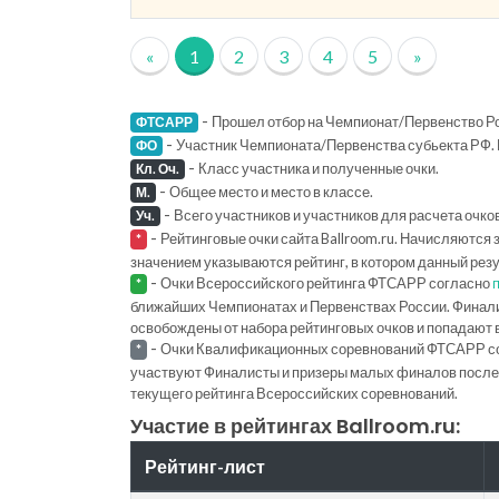
«
1
2
3
4
5
»
-
Прошел отбор на Чемпионат/Первенство Ро
ФТСАРР
-
Участник Чемпионата/Первенства субьекта РФ. 
ФО
-
Класс участника и полученные очки.
Кл. Оч.
-
Общее место и место в классе.
М.
-
Всего участников и участников для расчета очко
Уч.
-
Рейтинговые очки сайта Ballroom.ru. Начисляются 
*
значением указываются рейтинг, в котором данный рез
-
Очки Всероссийского рейтинга ФТСАРР согласно
*
ближайших Чемпионатах и Первенствах России. Финал
освобождены от набора рейтинговых очков и попадают 
-
Очки Квалификационных соревнований ФТСАРР с
*
участвуют Финалисты и призеры малых финалов последн
текущего рейтинга Всероссийских соревнований.
Участие в рейтингах Ballroom.ru:
Рейтинг-лист