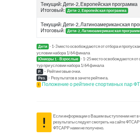
Текущий: Дети-2, Европейская программа
Итоговый:
Дети-2, Европейская программа
Текущий: Дети-2, Латиноамериканская пр
Итоговый:
Дети-2, Латиноамериканская программ
- 1-3 место освобождаются от отбора и пропускаю
Дети
условии набора 1/64 финала
- 1-25 место освобождаются от 
Юниоры 1 - Взрослые
тур при условии набора 1/64 финала
-
Рейтинговые очки.
Р.
-
Результатов в зачете рейтинга.
Рез.
Положение о рейтинге спортивных пар 
!
Если информации о Вашем выступлении нет в ба
!
результаты следует смотреть на сайте ФТСАР
ФТСАРР нами не получено.