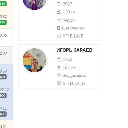
116
2017
130 cм.
3.87
Бердск
118
Шаг Вперед
0.06
ST:
E
, LA:
E
ИГОРЬ КАРАЕВ
2.09
1980
182 cм.
0.59
Владикавказ
185
ST:
D
, LA:
D
42.12
200
4.11
180
3.21