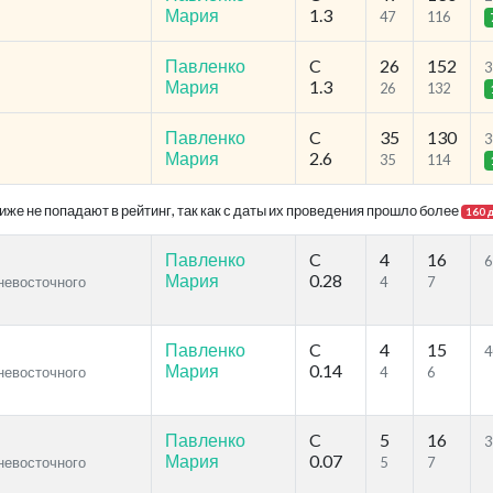
Мария
1.3
47
116
Павленко
C
26
152
3
Мария
1.3
26
132
Павленко
C
35
130
3
Мария
2.6
35
114
же не попадают в рейтинг, так как с даты их проведения прошло более
160 
Павленко
C
4
16
6
Мария
0.28
ьневосточного
4
7
Павленко
C
4
15
4
Мария
0.14
ьневосточного
4
6
Павленко
C
5
16
3
Мария
0.07
ьневосточного
5
7