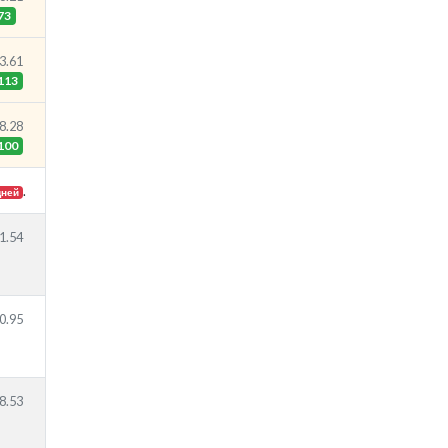
73
3.61
113
8.28
100
.
дней
1.54
0.95
8.53