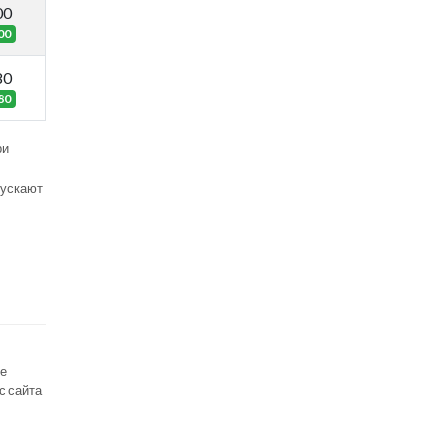
00
00
80
80
ри
пускают
се
с сайта