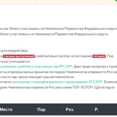
ссии. Может участвовать на Чемпионате/Первенстве Федерального округа
Может участвовать на Чемпионате/Первенстве Федерального округа.
в для каждой пары.
за
в рейтинговых группах за последние
. Под
5 лучших выступлений
160 дней
ультат учитывается.
положению о рейтинге спортивных пар ФТСАРР
. Дает право на пропуск туро
исты и призеры малых финалов последних Чемпионатов и первенств Росси
в число пар, пропускающие туры автоматически.
огласно
положению о квалификационных соревнованиях ФТСАРР
. В нем н
их Чемпионатов и первенств России а также ТОП-50 (ТОП-3 Дети) пар из
Место
Пар
Рез.
Р.