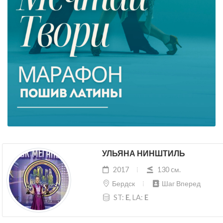
УЛЬЯНА НИНШТИЛЬ
2017
130 cм.
Бердск
Шаг Вперед
ST:
E
, LA:
E