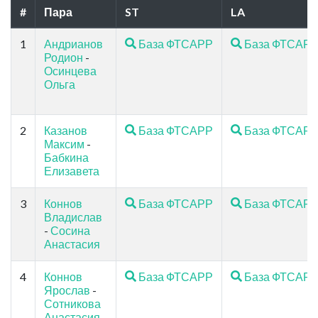
#
Пара
ST
LA
1
Андрианов
База ФТСАРР
База ФТСАР
Родион
-
Осинцева
Ольга
2
Казанов
База ФТСАРР
База ФТСАР
Максим
-
Бабкина
Елизавета
3
Коннов
База ФТСАРР
База ФТСАР
Владислав
-
Сосина
Анастасия
4
Коннов
База ФТСАРР
База ФТСАР
Ярослав
-
Сотникова
Анастасия