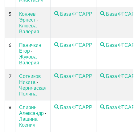
5
Коняев
База ФТСАРР
База ФТСАР
Эрнест
-
Клюева
Валерия
6
Паничкин
База ФТСАРР
База ФТСАР
Егор
-
Жукова
Валерия
7
Сотников
База ФТСАРР
База ФТСАР
Никита
-
Чернявская
Полина
8
Спирин
База ФТСАРР
База ФТСАР
Александр
-
Лашина
Ксения