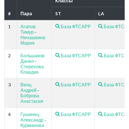
Классы
#
Пара
ST
LA
1
Агапов
База ФТСАРР
База ФТСА
Тимур
-
Ненашкина
Мария
2
Большаков
База ФТСАРР
База ФТСА
Данил
-
Стерехова
Клавдия
3
Венц
База ФТСАРР
База ФТСА
Андрей
-
Боброва
Анастасия
4
Гушинец
База ФТСАРР
База ФТСА
Александр
-
Курманова