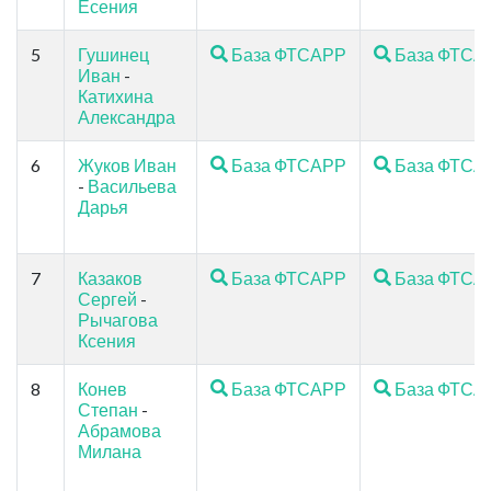
Есения
5
Гушинец
База ФТСАРР
База ФТСА
Иван
-
Катихина
Александра
6
Жуков Иван
База ФТСАРР
База ФТСА
-
Васильева
Дарья
7
Казаков
База ФТСАРР
База ФТСА
Сергей
-
Рычагова
Ксения
8
Конев
База ФТСАРР
База ФТСА
Степан
-
Абрамова
Милана