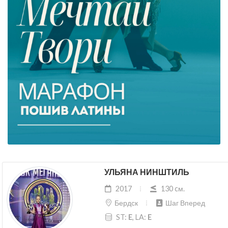
УЛЬЯНА НИНШТИЛЬ
2017
130 cм.
Бердск
Шаг Вперед
ST:
E
, LA:
E