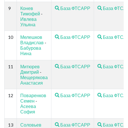
9
Конев
База ФТСАРР
База ФТСА
Тимофей
-
Ивлева
Ульяна
10
Мелешков
База ФТСАРР
База ФТСА
Владислав
-
Бабурова
Нина
11
Митюрев
База ФТСАРР
База ФТСА
Дмитрий
-
Мещерякова
Анастасия
12
Поваренков
База ФТСАРР
База ФТСА
Семен
-
Асеева
София
13
Соловьев
База ФТСАРР
База ФТСА