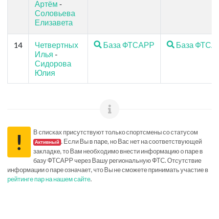
Артём
-
Соловьева
Елизавета
14
Четвертных
База ФТСАРР
База ФТСА
Илья
-
Сидорова
Юлия
В списках присутствуют только спортсмены со статусом
!
. Если Вы в паре, но Вас нет на соответствующей
Активный
закладке, то Вам необходимо внести информацию о паре в
базу ФТСАРР через Вашу региональную ФТС. Отсутствие
информации о паре означает, что Вы не сможете принимать участие в
рейтинге пар на нашем сайте
.