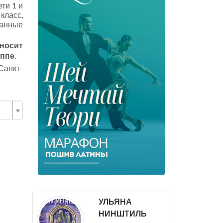
ти 1 и
класс,
Данные
иносит
ппе.
Санкт-
УЛЬЯНА
НИНШТИЛЬ