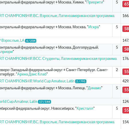
ентральный федеральный округ + Москва. Химки. "
Приорити
"
5
65
ORT CHAMPIONSHIP
.
ВС. Взрослые, Латиноамериканская программа
166
ентральный федеральный округ + Москва. Москва. "
Искра
"
5
58
 Взрослые, LA
147
6 / 204
ентральный федеральный округ + Москва. Долгопрудный.
5
58
Априори
"
ORT CHAMPIONSHIP
.
ВСС. Студенты, Латиноамериканская программа
176
еверо-Западный федеральный округ + Санкт-Петербург. Санкт-
2
55
тербург. "
Арена Данс Клаб
"
ORT CHAMPIONSHIP
.
World Cup Amateur, Latin
429
2 / 791
ентральный федеральный округ + Москва. Липецк. "
Динамо
"
5
55
rld Cup Amateur, Latin
124
17 / 544
ибирский федеральный округ. Новосибирск. "
Кристалл
"
5
55
ORT CHAMPIONSHIP
.
ВС. Взрослые, Латиноамериканская программа
154