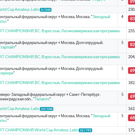
89
rld Cup Amateur, Latin
230
5 / 544
ентральный федеральный округ + Москва. Москва. "
Звездный
4
83
альс
"
ORT CHAMPIONSHIP
.
ВС. Взрослые, Латиноамериканская программа
235
ентральный федеральный округ + Москва. Долгопрудный.
5
82
тарлайт
"
ORT CHAMPIONSHIP
.
ВС. Взрослые, Латиноамериканская программа
204
ентральный федеральный округ + Москва. Долгопрудный.
5
69
Априори
"
ORT CHAMPIONSHIP
.
ВС. Взрослые, Латиноамериканская программа
182
еверо-Западный федеральный округ + Санкт-Петербург.
5
69
нинградская обл.. "
Таланто
"
rld Cup Amateur, Latin
162
10 / 544
ентральный федеральный округ + Москва. Москва. "
Звездный
5
68
альс
"
ORT CHAMPIONSHIP
.
World Cup Amateur, Latin
175
12 / 791