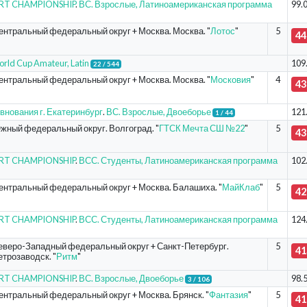
ORT CHAMPIONSHIP
.
ВС. Взрослые, Латиноамериканская программа
99.
ентральный федеральный округ + Москва. Москва. "
Лотос
"
5
44
rld Cup Amateur, Latin
109
22 / 544
ентральный федеральный округ + Москва. Москва. "
Московия
"
4
43
внования г. Екатеринбург
.
ВС. Взрослые, Двоеборье
121
1 / 44
жный федеральный округ. Волгоград. "
ГТСК Мечта СШ №22
"
5
43
ORT CHAMPIONSHIP
.
ВСС. Студенты, Латиноамериканская программа
102
ентральный федеральный округ + Москва. Балашиха. "
МайКлаб
"
5
42
ORT CHAMPIONSHIP
.
ВСС. Студенты, Латиноамериканская программа
124
еверо-Западный федеральный округ + Санкт-Петербург.
5
41
етрозаводск. "
Ритм
"
ORT CHAMPIONSHIP
.
ВС. Взрослые, Двоеборье
98.
3 / 106
ентральный федеральный округ + Москва. Брянск. "
Фантазия
"
5
41