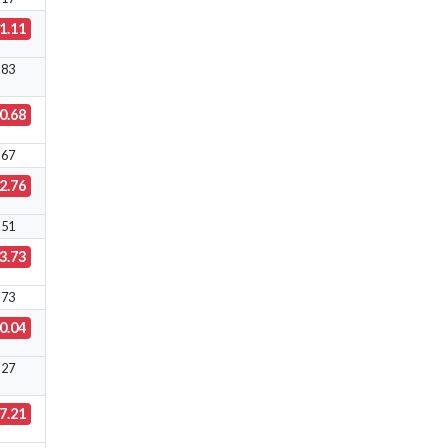
1.11
.83
0.68
.67
2.76
.51
3.73
.73
0.04
.27
7.21