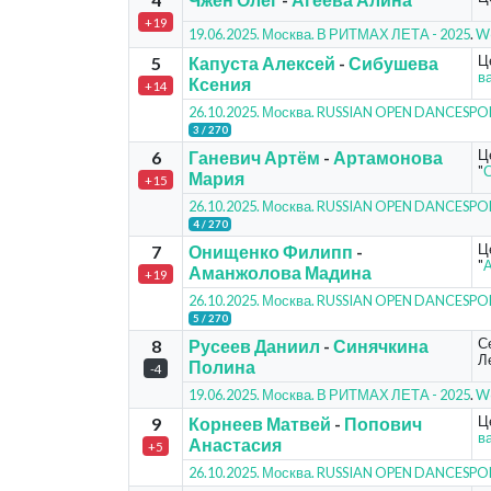
+19
19.06.2025. Москва. В РИТМАХ ЛЕТА - 2025
.
Wo
Ц
5
Капуста Алексей
-
Сибушева
в
Ксения
+14
26.10.2025. Москва. RUSSIAN OPEN DANCESP
3 / 270
Ц
6
Ганевич Артём
-
Артамонова
"
С
Мария
+15
26.10.2025. Москва. RUSSIAN OPEN DANCESP
4 / 270
Ц
7
Онищенко Филипп
-
"
Аманжолова Мадина
+19
26.10.2025. Москва. RUSSIAN OPEN DANCESP
5 / 270
С
8
Русеев Даниил
-
Синячкина
Ле
Полина
-4
19.06.2025. Москва. В РИТМАХ ЛЕТА - 2025
.
Wo
Ц
9
Корнеев Матвей
-
Попович
в
Анастасия
+5
26.10.2025. Москва. RUSSIAN OPEN DANCESP