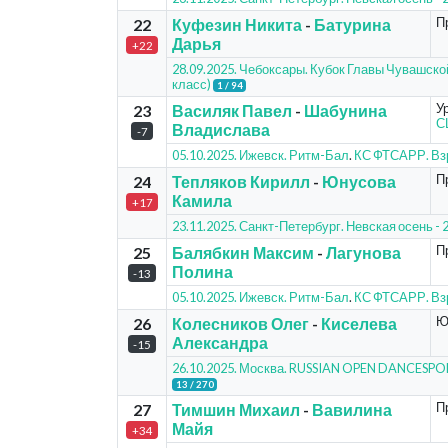
П
22
Куфезин Никита
-
Батурина
Дарья
+22
28.09.2025. Чебоксары. Кубок Главы Чувашско
класс)
1 / 94
У
23
Василяк Павел
-
Шабунина
С
Владислава
-7
05.10.2025. Ижевск. Ритм-Бал
.
КС ФТСАРР. Вз
П
24
Тепляков Кирилл
-
Юнусова
Камила
+17
23.11.2025. Санкт-Петербург. Невская осень 
П
25
Балябкин Максим
-
Лагунова
Полина
-13
05.10.2025. Ижевск. Ритм-Бал
.
КС ФТСАРР. Вз
Ю
26
Колесников Олег
-
Киселева
Александра
-15
26.10.2025. Москва. RUSSIAN OPEN DANCESP
13 / 270
П
27
Тимшин Михаил
-
Вавилина
Майя
+34