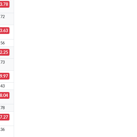
3.78
.72
3.63
.56
2.25
.73
9.97
.43
8.04
.78
7.27
.36