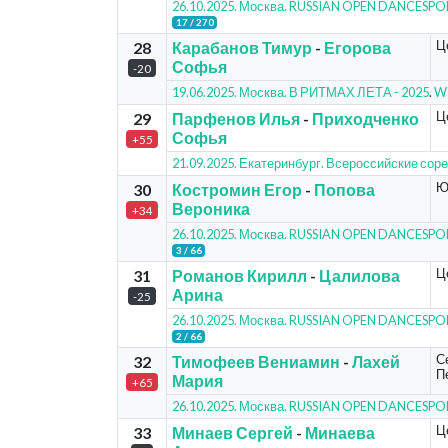
26.10.2025. Москва. RUSSIAN OPEN DANCESP
17 / 270
Ц
28
Карабанов Тимур
-
Егорова
Софья
-20
19.06.2025. Москва. В РИТМАХ ЛЕТА - 2025
.
Wo
Ц
29
Парфенов Илья
-
Приходченко
Софья
+55
21.09.2025. Екатеринбург. Всероссийские соре
Ю
30
Костромин Егор
-
Попова
Вероника
+34
26.10.2025. Москва. RUSSIAN OPEN DANCESP
3 / 66
Ц
31
Романов Кирилл
-
Цалилова
Арина
-25
26.10.2025. Москва. RUSSIAN OPEN DANCESP
2 / 66
С
32
Тимофеев Вениамин
-
Лахей
П
Мария
+65
26.10.2025. Москва. RUSSIAN OPEN DANCESP
Ц
33
Минаев Сергей
-
Минаева