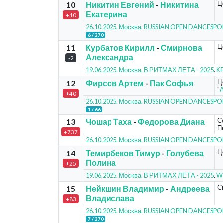
Ц
10
Никитин Евгений
-
Никитина
Екатерина
+10
26.10.2025. Москва. RUSSIAN OPEN DANCESP
6 / 270
Ц
11
Курбатов Кирилл
-
Смирнова
Александра
-2
19.06.2025. Москва. В РИТМАХ ЛЕТА - 2025
.
КР
Ц
12
Фирсов Артем
-
Пак Софья
"
+40
26.10.2025. Москва. RUSSIAN OPEN DANCESP
1 / 66
С
13
Чошар Таха
-
Федорова Диана
Пе
+737
26.10.2025. Москва. RUSSIAN OPEN DANCESP
Ц
14
Темирбеков Тимур
-
Голубева
Полина
+25
19.06.2025. Москва. В РИТМАХ ЛЕТА - 2025
.
Wo
С
15
Нейкшин Владимир
-
Андреева
Владислава
+83
26.10.2025. Москва. RUSSIAN OPEN DANCESP
7 / 270