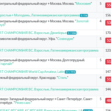
ентральный федеральный округ + Москва. Москва. "
Московия
"
5
55
рослые + Молодежь, Латиноамериканская программа
156
1 / 56
ентральный федеральный округ + Москва. Москва. "
Золотой
4
53
луб
"
ORT CHAMPIONSHIP
.
ВС. Взрослые, Двоеборье
170
1 / 106
риволжский федеральный округ. Уфа. "
Созвездие
"
5
52
ORT CHAMPIONSHIP
.
ВС. Взрослые, Латиноамериканская программа
123
ентральный федеральный округ + Москва. Долгопрудный.
5
51
тарлайт
"
ORT CHAMPIONSHIP
.
World Cup Amateur, Latin
147
17 / 791
жный федеральный округ. Краснодар. "
Стиль
"
4
51
ORT CHAMPIONSHIP
.
ВС. Взрослые, Латиноамериканская программа
144
еверо-Западный федеральный округ + Санкт-Петербург. Санкт-
5
48
тербург. "
Ренессанс
"
- 2025 КС ФТСАРР
.
КС ФТСАРР. Взрослые + Молодежь, LA
156
2 / 152