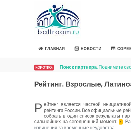
ГЛАВНАЯ
НОВОСТИ
СОРЕ
Поиск партнера
. Поднимите сво
КОРОТКО:
Рейтинг. Взрослые, Латин
Р
ейтинг является частной инициатив
рейтинга России. Все официальные рейт
собрать в один список результаты па
сильнейших на сегодняшний момент.
Ра
!
извинения за временные неудобства.