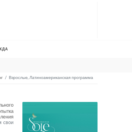
ЖДА
Платья на продажу
. 
нг
Взрослые, Латиноамериканская программа
льного
опытка
вления
м свои