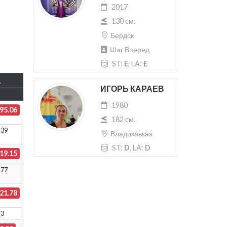
2017
130 cм.
Бердск
Шаг Вперед
ST:
E
, LA:
E
.
ИГОРЬ КАРАЕВ
1980
95.06
182 cм.
.39
Владикавказ
ST:
D
, LA:
D
19.15
.77
21.78
.3