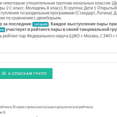
 и некоторым утешительным группам начальных классов (Де
ры 2 C класс, Молодежь B класс). В группах Дети 1 Открытый 
ступления по раздельным программам (Стандарт, Латина). 
ие по сравнению с двоеборьем.
р за последние
. Каждое выступление пары пр
160 дней
участвует в рейтинге пары в своей танцевальной гру
тов
ть рейтинг пар Федерального округа (ЦФО + Москва, CЗФО + 
К СПИСКАМ ГРУПП
ейтинга. Вторая строка очки лучшего результата из рейтинга.
м 5)