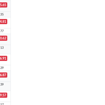
5.65
.35
4.81
.77
0.62
.13
6.91
.29
6.87
.39
9.57
.17