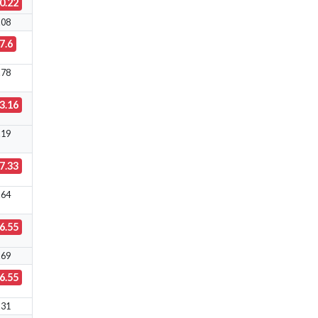
0.22
.08
7.6
.78
3.16
.19
7.33
.64
6.55
.69
6.55
.31