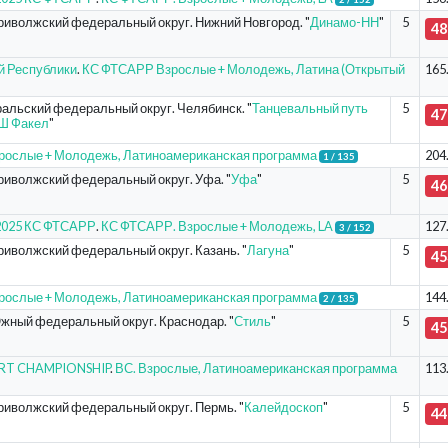
риволжский федеральный округ. Нижний Новгород. "
Динамо-НН
"
5
48
й Республики
.
КС ФТСАРР Взрослые + Молодежь, Латина (Открытый
165
ральский федеральный округ. Челябинск. "
Танцевальный путь
5
47
Ш Факел
"
рослые + Молодежь, Латиноамериканская программа
204
1 / 135
риволжский федеральный округ. Уфа. "
Уфа
"
5
46
- 2025 КС ФТСАРР
.
КС ФТСАРР. Взрослые + Молодежь, LA
127
3 / 152
риволжский федеральный округ. Казань. "
Лагуна
"
5
45
рослые + Молодежь, Латиноамериканская программа
144
2 / 135
жный федеральный округ. Краснодар. "
Стиль
"
5
45
ORT CHAMPIONSHIP
.
ВС. Взрослые, Латиноамериканская программа
113
риволжский федеральный округ. Пермь. "
Калейдоскоп
"
5
44