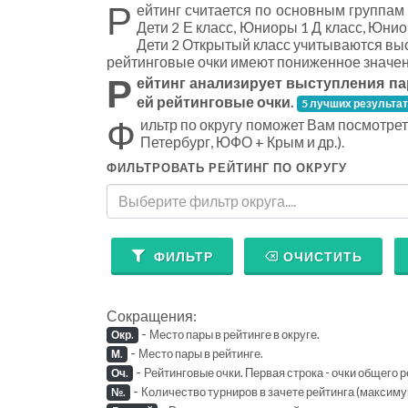
Р
ейтинг считается по основным группам
Дети 2 Е класс, Юниоры 1 Д класс, Юнио
Дети 2 Открытый класс учитываются вы
рейтинговые очки имеют пониженное значен
Р
ейтинг анализирует выступления па
ей рейтинговые очки.
5 лучших результа
Ф
ильтр по округу поможет Вам посмотре
Петербург, ЮФО + Крым и др.).
ФИЛЬТРОВАТЬ РЕЙТИНГ ПО ОКРУГУ
Выберите фильтр округа....
ФИЛЬТР
ОЧИСТИТЬ
Сокращения:
-
Место пары в рейтинге в округе.
Окр.
-
Место пары в рейтинге.
М.
-
Рейтинговые очки. Первая строка - очки общего р
Оч.
-
Количество турниров в зачете рейтинга (максиму
№.