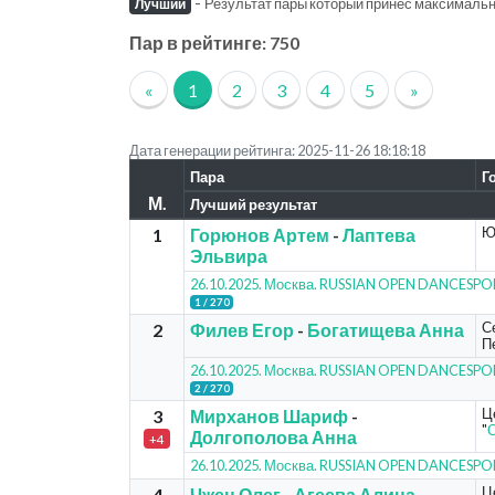
-
Результат пары который принес максимально
Лучший
Пар в рейтинге: 750
«
1
2
3
4
5
»
Дата генерации рейтинга: 2025-11-26 18:18:18
Пара
Г
М.
Лучший результат
Ю
1
Горюнов Артем
-
Лаптева
Эльвира
26.10.2025. Москва. RUSSIAN OPEN DANCESP
1 / 270
С
2
Филев Егор
-
Богатищева Анна
Пе
26.10.2025. Москва. RUSSIAN OPEN DANCESP
2 / 270
Ц
3
Мирханов Шариф
-
"
С
Долгополова Анна
+4
26.10.2025. Москва. RUSSIAN OPEN DANCESP
Ц
4
Чжен Олег
-
Агеева Алина