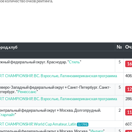
е количество очков рейтинга.
№
Оч
ород,клуб
жный федеральный округ. Краснодар. "
Стиль
"
5
16
ORT CHAMPIONSHIP
.
ВС. Взрослые, Латиноамериканская программа
408
еверо-Западный федеральный округ + Санкт-Петербург. Санкт-
5
12
тербург. "
Ренессанс
"
ORT CHAMPIONSHIP
.
ВС. Взрослые, Латиноамериканская программа
288
ентральный федеральный округ + Москва. Долгопрудный.
2
11
тарлайт
"
ORT CHAMPIONSHIP
.
World Cup Amateur, Latin
607
1 / 791
ентральный федеральный округ + Москва. Москва. "
Индиго
"
5