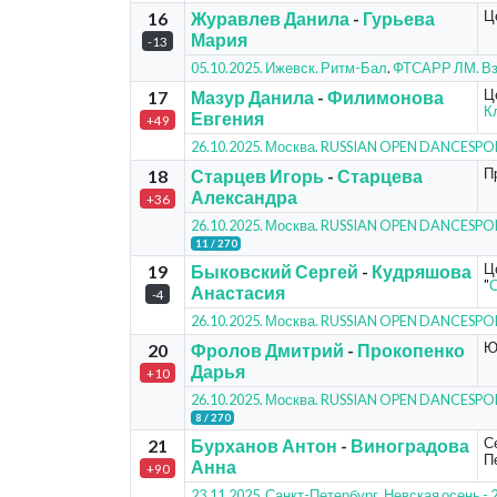
Ц
16
Журавлев Данила
-
Гурьева
Мария
-13
05.10.2025. Ижевск. Ритм-Бал
.
ФТСАРР ЛМ. Вз
Ц
17
Мазур Данила
-
Филимонова
К
Евгения
+49
26.10.2025. Москва. RUSSIAN OPEN DANCESP
П
18
Старцев Игорь
-
Старцева
Александра
+36
26.10.2025. Москва. RUSSIAN OPEN DANCESP
11 / 270
Ц
19
Быковский Сергей
-
Кудряшова
"
С
Анастасия
-4
26.10.2025. Москва. RUSSIAN OPEN DANCESP
Ю
20
Фролов Дмитрий
-
Прокопенко
Дарья
+10
26.10.2025. Москва. RUSSIAN OPEN DANCESP
8 / 270
С
21
Бурханов Антон
-
Виноградова
Пе
Анна
+90
23.11.2025. Санкт-Петербург. Невская осень 