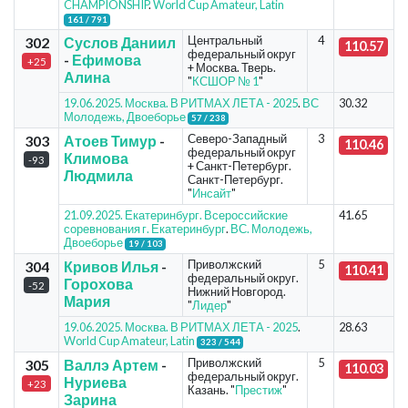
CHAMPIONSHIP
.
World Cup Amateur, Latin
161 / 791
Центральный
4
302
Суслов Даниил
110.57
федеральный округ
-
Ефимова
+25
+ Москва. Тверь.
Алина
"
КСШОР № 1
"
19.06.2025. Москва. В РИТМАХ ЛЕТА - 2025
.
ВС
30.32
Молодежь, Двоеборье
57 / 238
Северо-Западный
3
303
Атоев Тимур
-
110.46
федеральный округ
Климова
-93
+ Санкт-Петербург.
Людмила
Санкт-Петербург.
"
Инсайт
"
21.09.2025. Екатеринбург. Всероссийские
41.65
соревнования г. Екатеринбург
.
ВС. Молодежь,
Двоеборье
19 / 103
Приволжский
5
304
Кривов Илья
-
110.41
федеральный округ.
Горохова
-52
Нижний Новгород.
Мария
"
Лидер
"
19.06.2025. Москва. В РИТМАХ ЛЕТА - 2025
.
28.63
World Cup Amateur, Latin
323 / 544
Приволжский
5
305
Валлэ Артем
-
110.03
федеральный округ.
Нуриева
+23
Казань. "
Престиж
"
Зарина