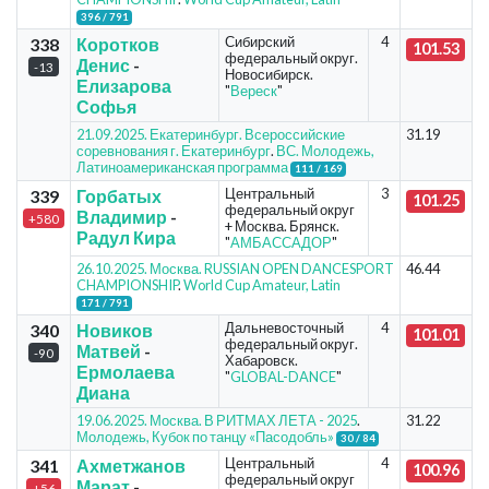
396 / 791
Сибирский
4
338
Коротков
101.53
федеральный округ.
Денис
-
-13
Новосибирск.
Елизарова
"
Вереск
"
Софья
21.09.2025. Екатеринбург. Всероссийские
31.19
соревнования г. Екатеринбург
.
ВС. Молодежь,
Латиноамериканская программа
111 / 169
Центральный
3
339
Горбатых
101.25
федеральный округ
Владимир
-
+580
+ Москва. Брянск.
Радул Кира
"
АМБАССАДОР
"
26.10.2025. Москва. RUSSIAN OPEN DANCESPORT
46.44
CHAMPIONSHIP
.
World Cup Amateur, Latin
171 / 791
Дальневосточный
4
340
Новиков
101.01
федеральный округ.
Матвей
-
-90
Хабаровск.
Ермолаева
"
GLOBAL-DANCE
"
Диана
19.06.2025. Москва. В РИТМАХ ЛЕТА - 2025
.
31.22
Молодежь, Кубок по танцу «Пасодобль»
30 / 84
Центральный
4
341
Ахметжанов
100.96
федеральный округ
Марат
-
+56