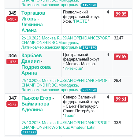
CHAMPIONSHIP
.
ВС. Молодежь,
Латиноамериканская программа
115 / 390
Приволжский
4
345
Торгашов
99.85
федеральный округ.
Игорь
-
+387
Уфа. "
ПАСТЕ
"
Лежнина
Алена
26.10.2025. Москва. RUSSIAN OPEN DANCESPORT
32.47
CHAMPIONSHIP
.
ВС. Молодежь,
Латиноамериканская программа
192 / 390
Центральный
4
346
Карбаев
99.69
федеральный округ
Даниил
-
+573
+ Москва. Москва.
Подрезкова
"
Интенсив
"
Арина
26.10.2025. Москва. RUSSIAN OPEN DANCESPORT
28.4
CHAMPIONSHIP
.
ВС. Молодежь,
Латиноамериканская программа
251 / 390
Северо-Западный
4
347
Пыжов Егор
-
99.61
федеральный округ
Байманова
+572
+ Санкт-Петербург.
Аделина
Санкт-Петербург.
"
Тайм
"
26.10.2025. Москва. RUSSIAN OPEN DANCESPORT
33.9
CHAMPIONSHIP
.
World Cup Amateur, Latin
321 / 791