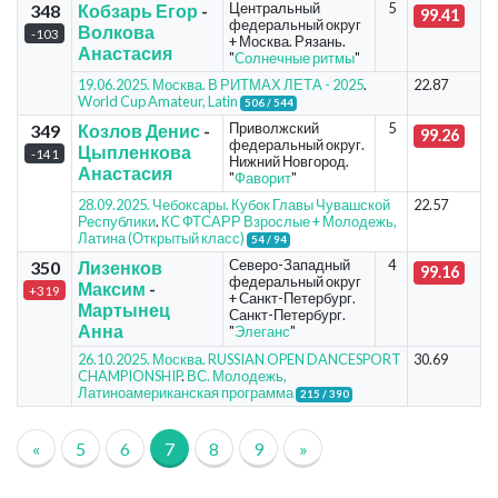
Центральный
5
348
Кобзарь Егор
-
99.41
федеральный округ
Волкова
-103
+ Москва. Рязань.
Анастасия
"
Солнечные ритмы
"
19.06.2025. Москва. В РИТМАХ ЛЕТА - 2025
.
22.87
World Cup Amateur, Latin
506 / 544
Приволжский
5
349
Козлов Денис
-
99.26
федеральный округ.
Цыпленкова
-141
Нижний Новгород.
Анастасия
"
Фаворит
"
28.09.2025. Чебоксары. Кубок Главы Чувашской
22.57
Республики
.
КС ФТСАРР Взрослые + Молодежь,
Латина (Открытый класс)
54 / 94
Северо-Западный
4
350
Лизенков
99.16
федеральный округ
Максим
-
+319
+ Санкт-Петербург.
Мартынец
Санкт-Петербург.
Анна
"
Элеганс
"
26.10.2025. Москва. RUSSIAN OPEN DANCESPORT
30.69
CHAMPIONSHIP
.
ВС. Молодежь,
Латиноамериканская программа
215 / 390
«
5
6
7
8
9
»