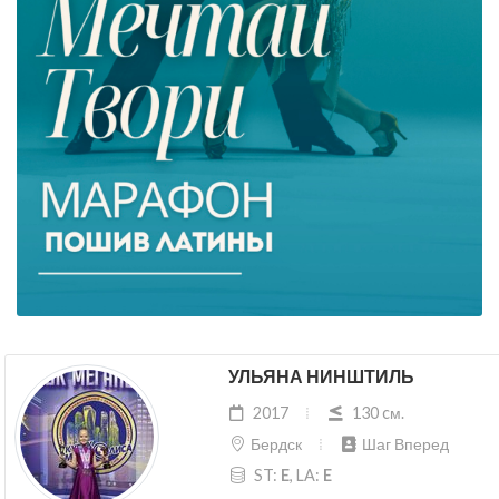
УЛЬЯНА НИНШТИЛЬ
2017
130 cм.
Бердск
Шаг Вперед
ST:
E
, LA:
E