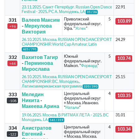
23.11.2025. Санкт-Петербург. Russian Open Dance
22.91
Festival - 2025
.
РС А. Молодежь, LA
35 / 36
Приволжский
5
331
Валеев Максим
103.89
федеральный округ.
-
Меркулова
+96
Уфа. "
Успех
"
Виктория
26.10.2025. Москва. RUSSIAN OPEN DANCESPORT
24.29
CHAMPIONSHIP
.
World Cup Amateur, Latin
625 / 791
Южный
5
332
Вахитов Тагир
103.74
федеральный округ.
-
Перминова
+44
Майкоп. "
Форвард
"
Мирослава
26.10.2025. Москва. RUSSIAN OPEN DANCESPORT
25.15
CHAMPIONSHIP
.
ВС. Молодежь,
Латиноамериканская программа
320 / 390
Центральный
4
333
Меледин
103.35
федеральный округ
Никита
-
-108
+ Москва. Иваново.
Макеева Арина
"
Натали
"
19.06.2025. Москва. В РИТМАХ ЛЕТА - 2025
.
ВС
31.01
Молодежь, LA
161 / 319
Центральный
4
334
Анистратов
103.34
федеральный округ
Евгений
-
-122
+ Москва. Москва.