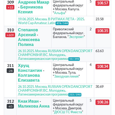
Центральный
5
309
Андреев Макар
108.57
федеральный округ
-
Берникова
+13
+ Москва. Калуга.
Ксения
"
Альфа
"
19.06.2025. Москва. В РИТМАХ ЛЕТА - 2025
.
23.58
World Cup Amateur, Latin
476 / 544
Приволжский
2
310
Степанов
108.35
федеральный округ.
Арсений
-
+609
Балахна. "
Экспромт
"
Алексеева
Полина
26.10.2025. Москва. RUSSIAN OPEN DANCESPORT
63.63
CHAMPIONSHIP
.
ВС. Молодежь,
Латиноамериканская программа
50 / 390
Центральный
4
311
Хрущ
108.34
федеральный округ
Константин
-
-28
+ Москва. Тула.
Колганова
"
Звездная линия
"
Елизавета
26.10.2025. Москва. RUSSIAN OPEN DANCESPORT
30.69
CHAMPIONSHIP
.
ВС. Молодежь,
Латиноамериканская программа
215 / 390
Центральный
5
312
Кнак Иван
-
108.26
федеральный округ
Маликова Анна
-45
+ Москва. Дмитров.
"
ДЮСШ ТС Фиеста
"