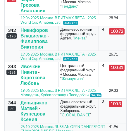
+ Москва. Москва.
Грозова
"
Тен Данс
"
Анастасия
19.06.2025. Москва. В РИТМАХ ЛЕТА - 2025
.
28.94
World Cup Amateur, Latin
316 / 544
Дальневосточный
4
342
Никифоров
100.72
федеральный округ.
Владислав
-
-190
Артём. "
Мечта
"
Филиппова
Виктория
19.06.2025. Москва. В РИТМАХ ЛЕТА - 2025
.
26.71
World Cup Amateur, Latin
371 / 544
Центральный
4
343
Ивочкин
100.31
федеральный округ
Никита
-
-168
+ Москва. Москва.
Короткова
"
Жемчужина
"
Любовь
19.06.2025. Москва. В РИТМАХ ЛЕТА - 2025
.
29.33
Молодежь, Кубок по танцу «Пасодобль»
34 / 84
Дальневосточный
3
344
Деньщиков
100.3
федеральный округ.
Матвей
-
-20
Хабаровск.
Кузнецова
"
GLOBAL-DANCE
"
Ксения
26.10.2025. Москва. RUSSIAN OPEN DANCESPORT
41.96