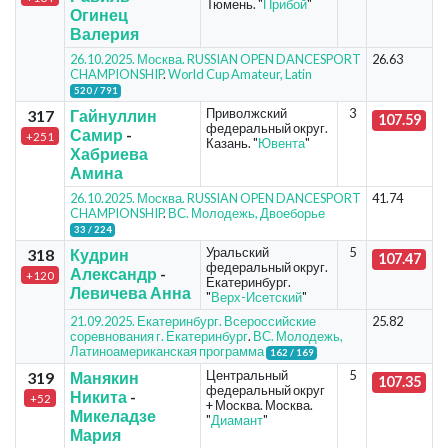
Тюмень. "
Прибой
"
Огинец
Валерия
26.10.2025. Москва. RUSSIAN OPEN DANCESPORT
26.63
CHAMPIONSHIP
.
World Cup Amateur, Latin
520 / 791
Приволжский
3
317
Гайнуллин
107.59
федеральный округ.
Самир
-
+251
Казань. "
Ювента
"
Хабриева
Амина
26.10.2025. Москва. RUSSIAN OPEN DANCESPORT
41.74
CHAMPIONSHIP
.
ВС. Молодежь, Двоеборье
33 / 224
Уральский
5
318
Кудрин
107.47
федеральный округ.
Александр
-
+120
Екатеринбург.
Левичева Анна
"
Верх-Исетский
"
21.09.2025. Екатеринбург. Всероссийские
25.82
соревнования г. Екатеринбург
.
ВС. Молодежь,
Латиноамериканская программа
162 / 169
Центральный
5
319
Манякин
107.35
федеральный округ
Никита
-
+52
+ Москва. Москва.
Микеладзе
"
Диамант
"
Мария