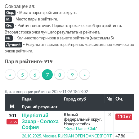
Сокращения:
-
Место пары в рейтинге в округе.
Окр.
-
Место пары в рейтинге.
М.
-
Рейтинговые очки. Первая строка - очки общего рейтинга.
Оч.
Вторая строка очки лучшего результата из рейтинга.
-
Количество турниров в зачете рейтинга (максимум 5)
№.
-
Результат пары который принес максимальное количество
Лучший
очков рейтинга.
Пар в рейтинге: 919
«
5
6
7
8
9
»
Дата генерации рейтинга: 2025-11-26 18:28:02
№
Оч.
Пара
Город,клуб
М.
Лучший результат
Южный
3
301
Щербатый
110.67
федеральный округ.
Захар
-
Солоха
+386
Новороссийск.
София
"
Royal Dance Club
"
26.10.2025. Москва. RUSSIAN OPEN DANCESPORT
47.86