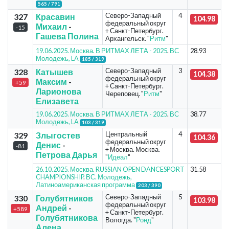
565 / 791
Северо-Западный
4
327
Красавин
104.98
федеральный округ
Михаил
-
-15
+ Санкт-Петербург.
Гашева Полина
Архангельск. "
Ритм
"
19.06.2025. Москва. В РИТМАХ ЛЕТА - 2025
.
ВС
28.93
Молодежь, LA
185 / 319
Северо-Западный
3
328
Катышев
104.38
федеральный округ
Максим
-
+59
+ Санкт-Петербург.
Ларионова
Череповец. "
Ритм
"
Елизавета
19.06.2025. Москва. В РИТМАХ ЛЕТА - 2025
.
ВС
38.77
Молодежь, LA
103 / 319
Центральный
4
329
Злыгостев
104.36
федеральный округ
Денис
-
-81
+ Москва. Москва.
Петрова Дарья
"
Идеал
"
26.10.2025. Москва. RUSSIAN OPEN DANCESPORT
31.58
CHAMPIONSHIP
.
ВС. Молодежь,
Латиноамериканская программа
203 / 390
Северо-Западный
5
330
Голубятников
103.98
федеральный округ
Андрей
-
+589
+ Санкт-Петербург.
Голубятникова
Вологда. "
Ронд
"
Алена