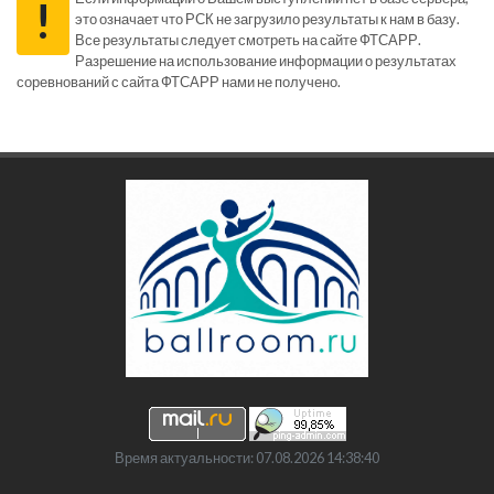
!
это означает что РСК не загрузило результаты к нам в базу.
Все результаты следует смотреть на сайте ФТСАРР.
Разрешение на использование информации о результатах
соревнований с сайта ФТСАРР нами не получено.
Время актуальности: 07.08.2026 14:38:40