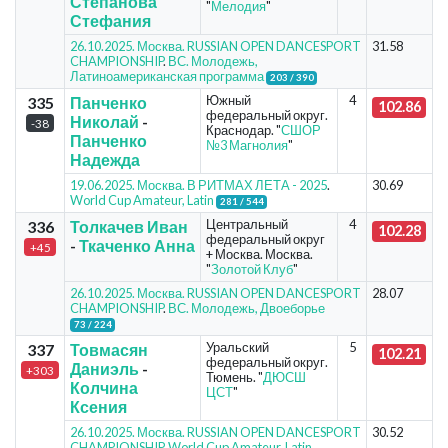
Степанова
"
Мелодия
"
Стефания
26.10.2025. Москва. RUSSIAN OPEN DANCESPORT
31.58
CHAMPIONSHIP
.
ВС. Молодежь,
Латиноамериканская программа
203 / 390
Южный
4
335
Панченко
102.86
федеральный округ.
Николай
-
-38
Краснодар. "
СШОР
Панченко
№3 Магнолия
"
Надежда
19.06.2025. Москва. В РИТМАХ ЛЕТА - 2025
.
30.69
World Cup Amateur, Latin
281 / 544
Центральный
4
336
Толкачев Иван
102.28
федеральный округ
-
Ткаченко Анна
+45
+ Москва. Москва.
"
Золотой Клуб
"
26.10.2025. Москва. RUSSIAN OPEN DANCESPORT
28.07
CHAMPIONSHIP
.
ВС. Молодежь, Двоеборье
73 / 224
Уральский
5
337
Товмасян
102.21
федеральный округ.
Даниэль
-
+303
Тюмень. "
ДЮСШ
Колчина
ЦСТ
"
Ксения
26.10.2025. Москва. RUSSIAN OPEN DANCESPORT
30.52
CHAMPIONSHIP
.
World Cup Amateur, Latin