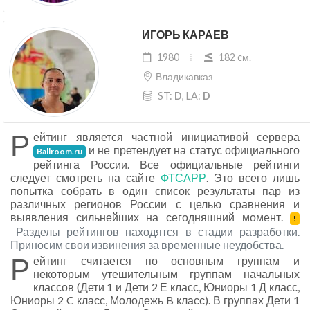
ИГОРЬ КАРАЕВ
1980
182 cм.
Владикавказ
ST:
D
, LA:
D
Р
ейтинг является частной инициативой сервера
и не претендует на статус официального
Ballroom.ru
рейтинга России. Все официальные рейтинги
следует смотреть на сайте
ФТСАРР
. Это всего лишь
попытка собрать в один список результаты пар из
различных регионов России с целью сравнения и
выявления сильнейших на сегодняшний момент.
!
Разделы рейтингов находятся в стадии разработки.
Приносим свои извинения за временные неудобства.
Р
ейтинг считается по основным группам и
некоторым утешительным группам начальных
классов (Дети 1 и Дети 2 Е класс, Юниоры 1 Д класс,
Юниоры 2 C класс, Молодежь B класс). В группах Дети 1