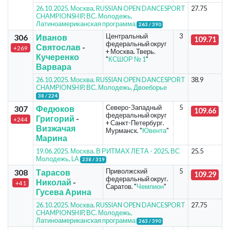
26.10.2025. Москва. RUSSIAN OPEN DANCESPORT
27.75
CHAMPIONSHIP
.
ВС. Молодежь,
Латиноамериканская программа
263 / 390
Центральный
3
306
Иванов
109.71
федеральный округ
Святослав
-
+269
+ Москва. Тверь.
Кучеренко
"
КСШОР № 1
"
Варвара
26.10.2025. Москва. RUSSIAN OPEN DANCESPORT
38.9
CHAMPIONSHIP
.
ВС. Молодежь, Двоеборье
38 / 224
Северо-Западный
5
307
Федюков
109.66
федеральный округ
Григорий
-
+244
+ Санкт-Петербург.
Визжачая
Мурманск. "
Ювента
"
Марина
19.06.2025. Москва. В РИТМАХ ЛЕТА - 2025
.
ВС
25.5
Молодежь, LA
238 / 319
Приволжский
5
308
Тарасов
109.29
федеральный округ.
Николай
-
+41
Саратов. "
Чемпион
"
Гусева Арина
26.10.2025. Москва. RUSSIAN OPEN DANCESPORT
27.75
CHAMPIONSHIP
.
ВС. Молодежь,
Латиноамериканская программа
263 / 390