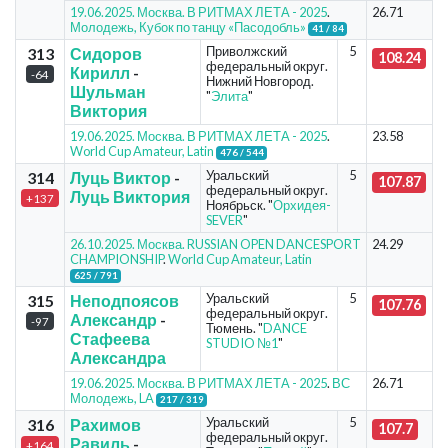
19.06.2025. Москва. В РИТМАХ ЛЕТА - 2025
.
26.71
Молодежь, Кубок по танцу «Пасодобль»
41 / 84
Приволжский
5
313
Сидоров
108.24
федеральный округ.
Кирилл
-
-64
Нижний Новгород.
Шульман
"
Элита
"
Виктория
19.06.2025. Москва. В РИТМАХ ЛЕТА - 2025
.
23.58
World Cup Amateur, Latin
476 / 544
Уральский
5
314
Луць Виктор
-
107.87
федеральный округ.
Луць Виктория
+137
Ноябрьск. "
Орхидея-
SEVER
"
26.10.2025. Москва. RUSSIAN OPEN DANCESPORT
24.29
CHAMPIONSHIP
.
World Cup Amateur, Latin
625 / 791
Уральский
5
315
Неподпоясов
107.76
федеральный округ.
Александр
-
-97
Тюмень. "
DANCE
Стафеева
STUDIO №1
"
Александра
19.06.2025. Москва. В РИТМАХ ЛЕТА - 2025
.
ВС
26.71
Молодежь, LA
217 / 319
Уральский
5
316
Рахимов
107.7
федеральный округ.
Равиль
-
+164