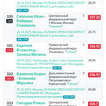
26.10.2025. Москва. RUSSIAN OPEN DANCESPORT
28.29
CHAMPIONSHIP
.
World Cup Amateur, Latin
461 / 791
Центральный
5
320
Сизонов Иван
-
107.23
федеральный округ
Реймерс
-33
+ Москва. Москва.
Снежанна
"
Карибия
"
26.10.2025. Москва. RUSSIAN OPEN DANCESPORT
24.75
CHAMPIONSHIP
.
World Cup Amateur, Latin
602 / 791
Приволжский
3
321
Карпеев
106.93
федеральный округ.
Всеволод
-
+70
Ульяновск. "
Олимп
"
Зинина Милена
28.09.2025. Чебоксары. Кубок Главы Чувашской
39.09
Республики
.
КС ФТСАРР Взрослые + Молодежь,
Латина (Открытый класс)
18 / 94
Дальневосточный
3
322
Баженов Борис
106.92
федеральный округ.
-
Блинова
+597
Петропавловск-
Марьяна
Камчатский. "
Гейзер
"
26.10.2025. Москва. RUSSIAN OPEN DANCESPORT
40.08
CHAMPIONSHIP
.
ВС. Молодежь,
Латиноамериканская программа
126 / 390
Центральный
5
323
Гвоздев Роман
106.7
федеральный округ