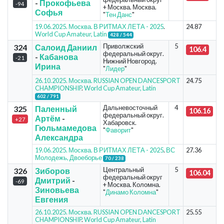
-
Прокофьева
-94
+ Москва. Москва.
Софья
"
Тен Данс
"
19.06.2025. Москва. В РИТМАХ ЛЕТА - 2025
.
24.87
World Cup Amateur, Latin
428 / 544
Приволжский
5
324
Салоид Даниил
106.4
федеральный округ.
-
Кабанова
-21
Нижний Новгород.
Ирина
"
Лидер
"
26.10.2025. Москва. RUSSIAN OPEN DANCESPORT
24.75
CHAMPIONSHIP
.
World Cup Amateur, Latin
602 / 791
Дальневосточный
4
325
Паленный
106.16
федеральный округ.
Артём
-
+27
Хабаровск.
Гюльмамедова
"
Фаворит
"
Александра
19.06.2025. Москва. В РИТМАХ ЛЕТА - 2025
.
ВС
27.36
Молодежь, Двоеборье
70 / 238
Центральный
5
326
Зиборов
106.04
федеральный округ
Дмитрий
-
-69
+ Москва. Коломна.
Зиновьева
"
Динамо Коломна
"
Евгения
26.10.2025. Москва. RUSSIAN OPEN DANCESPORT
25.55
CHAMPIONSHIP
.
World Cup Amateur, Latin