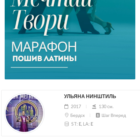
УЛЬЯНА НИНШТИЛЬ
2017
130 cм.
Бердск
Шаг Вперед
ST:
E
, LA:
E