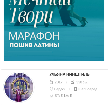
УЛЬЯНА НИНШТИЛЬ
2017
130 cм.
Бердск
Шаг Вперед
ST:
E
, LA:
E