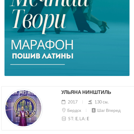
УЛЬЯНА НИНШТИЛЬ
2017
130 cм.
Бердск
Шаг Вперед
ST:
E
, LA:
E