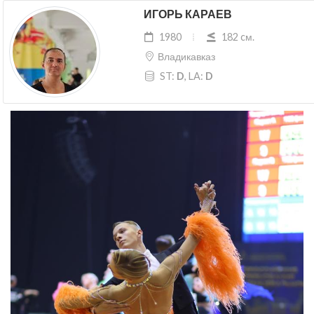
ИГОРЬ КАРАЕВ
1980
182 cм.
Владикавказ
ST:
D
, LA:
D