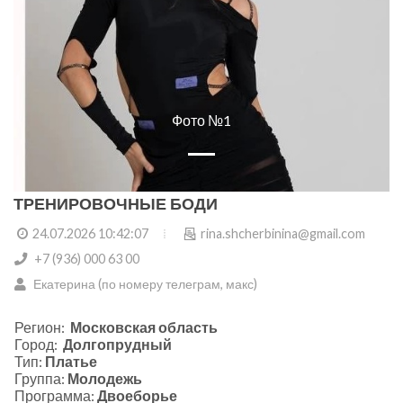
Фото №1
ТРЕНИРОВОЧНЫЕ БОДИ
24.07.2026 10:42:07
rina.shcherbinina@gmail.com
+7 (936) 000 63 00
Екатерина (по номеру телеграм, макс)
Регион:
Московская область
Город:
Долгопрудный
Тип:
Платье
Группа:
Молодежь
Программа:
Двоеборье