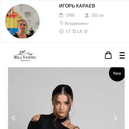
ИГОРЬ КАРАЕВ
1980
182 cм.
Владикавказ
ST:
D
, LA:
D
Previous
Next