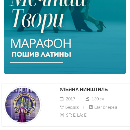
УЛЬЯНА НИНШТИЛЬ
2017
130 cм.
Бердск
Шаг Вперед
ST:
E
, LA:
E