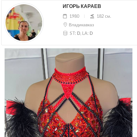
ИГОРЬ КАРАЕВ
1980
182 cм.
Владикавказ
ST:
D
, LA:
D