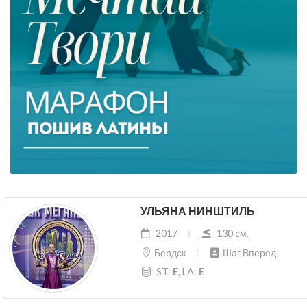
УЛЬЯНА НИНШТИЛЬ
2017
130 cм.
Бердск
Шаг Вперед
ST:
E
, LA:
E