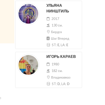
УЛЬЯНА
НИНШТИЛЬ
2017
130 cм.
Бердск
Шаг Вперед
ST:
E
, LA:
E
ИГОРЬ КАРАЕВ
1980
182 cм.
Владикавказ
ST:
D
, LA:
D
с