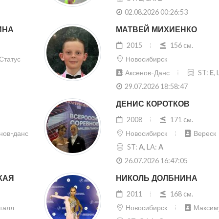
02.08.2026 00:26:53
ИНА
МАТВЕЙ МИХИЕНКО
2015
156 cм.
Статус
Новосибирск
Аксенов-Данс
ST:
E
,
29.07.2026 18:58:47
ДЕНИС КОРОТКОВ
2008
171 cм.
нов-данс
Новосибирск
Вереск
ST:
A
, LA:
A
26.07.2026 16:47:05
КАЯ
НИКОЛЬ ДОЛБНИНА
2011
168 cм.
талл
Новосибирск
Максим