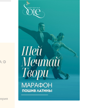
LA:
D
терия