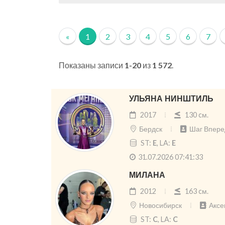
«
1
2
3
4
5
6
7
Показаны записи
1-20
из
1 572
.
УЛЬЯНА НИНШТИЛЬ
2017
130 cм.
Бердск
Шаг Впере
ST:
E
, LA:
E
31.07.2026 07:41:33
МИЛАНА
2012
163 cм.
Новосибирск
Аксе
ST:
C
, LA:
C