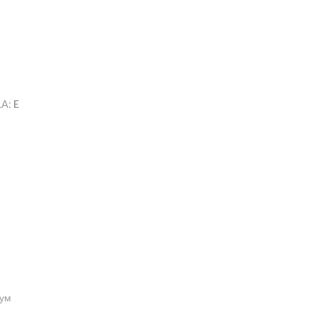
 LA:
E
ум