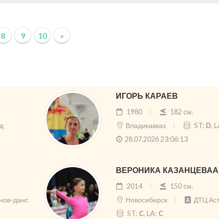
8
9
10
»
ИГОРЬ КАРАЕВ
1980
182 cм.
д
Владикавказ
ST:
D
, 
28.07.2026 23:06:13
ВЕРОНИКА КАЗАНЦЕВАА
2014
150 cм.
нов-данс
Новосибирск
ДТЦ Ас
ST:
C
, LA:
C