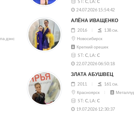
ST:
C
, LA:
C
24.07.2026 15:54:42
АЛЁНА ИВАЩЕНКО
2016
138 cм.
па дэнс
Новосибирск
Крепкий орешек
ST:
C
, LA:
C
22.07.2026 06:50:18
ЗЛАТА АБУШВЕЦ
2011
161 cм.
Красноярск
Металлу
ST:
C
, LA:
C
19.07.2026 12:30:37