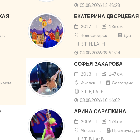
05.08.2026 13:48:28
КАЯ
ЕКАТЕРИНА ДВОРЦЕВАЯ
2017
136 cм.
ль
Новосибирск
Дуэт
ST:
H
, LA:
H
04.08.2026 09:52:34
СОФЬЯ ЗАХАРОВА
2013
147 cм.
симум
Ижевск
Созвездие
ST:
E
, LA:
E
03.08.2026 10:16:02
О
АРИНА САРАПКИНА
2009
174 cм.
Москва
Премиум дэн
ST:
B
, LA:
B