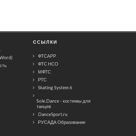
CСЫЛКИ
а
ФТСАРР
(Word)
ФТС НСО
сть
МФТС
РТС
Skating System 6
Sole.Dance - костюмы для
танцев
DanceSport.ru
РУСАДА Образование