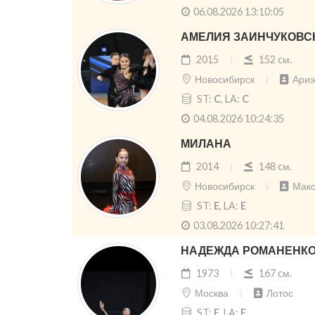
06.08.2026 13:10:05
АМЕЛИЯ ЗАИНЧУКОВС
2015
152 cм.
Новосибирск
Ариэ
ST:
C
, LA:
C
04.08.2026 10:24:35
МИЛАНА
2014
148 cм.
Новосибирск
Мак
ST:
E
, LA:
E
03.08.2026 10:27:41
НАДЕЖДА РОМАНЕНК
1973
167 cм.
Москва
Лотос
ST:
E
, LA:
E