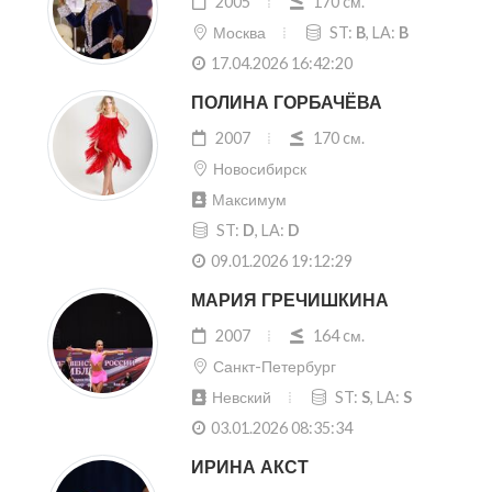
2005
170 cм.
Москва
ST:
B
, LA:
B
17.04.2026 16:42:20
ПОЛИНА ГОРБАЧЁВА
2007
170 cм.
Новосибирск
Максимум
ST:
D
, LA:
D
09.01.2026 19:12:29
МАРИЯ ГРЕЧИШКИНА
2007
164 cм.
Санкт-Петербург
Невский
ST:
S
, LA:
S
03.01.2026 08:35:34
ИРИНА АКСТ