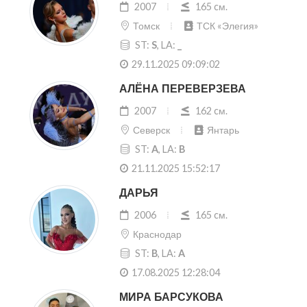
2007
165 cм.
Томск
ТСК «Элегия»
ST:
S
, LA:
_
29.11.2025 09:09:02
АЛЁНА ПЕРЕВЕРЗЕВА
2007
162 cм.
Северск
Янтарь
ST:
A
, LA:
B
21.11.2025 15:52:17
ДАРЬЯ
2006
165 cм.
Краснодар
ST:
B
, LA:
A
17.08.2025 12:28:04
МИРА БАРСУКОВА