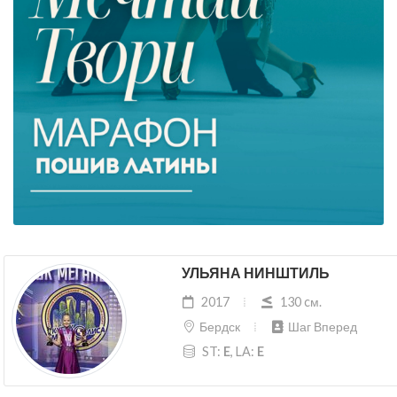
УЛЬЯНА НИНШТИЛЬ
2017
130 cм.
Бердск
Шаг Вперед
ST:
E
, LA:
E