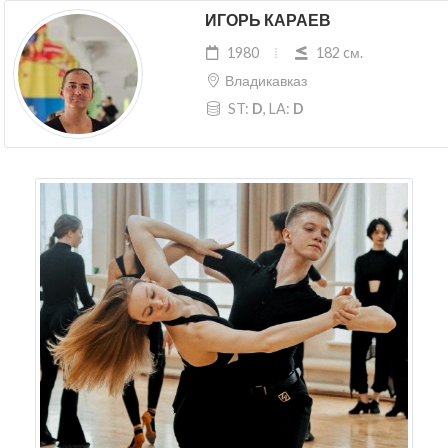
ИГОРЬ КАРАЕВ
1980
182 cм.
Владикавказ
ST:
D
, LA:
D