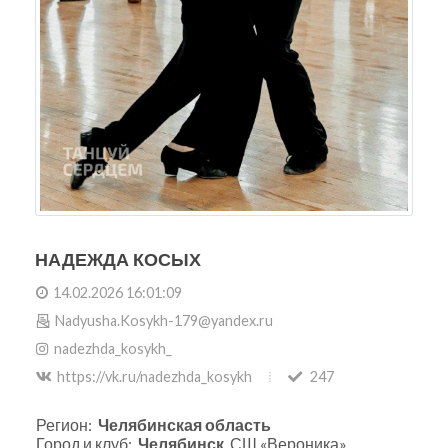
НАДЕЖДА КОСЫХ
14.02.2026 16:01:09
Nadyusha.Kosykh-179@yandex.ru
nadezhda_kosykh_
https://vk.ru/nadezhda_kosykh
247
Регион:
Челябинская область
Город и клуб:
Челябинск
, СШ «Вероника»