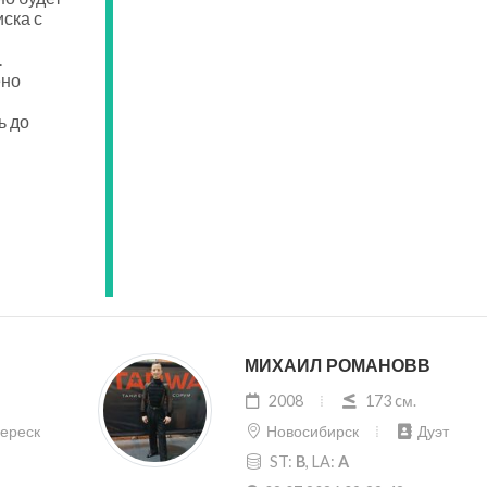
ска с
.
ено
ь до
МИХАИЛ РОМАНОВВ
2008
173 cм.
ереск
Новосибирск
Дуэт
ST:
B
, LA:
A