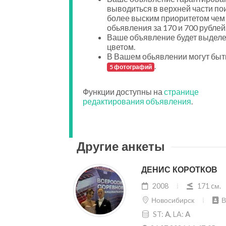
выводиться в верхней части пои
более выским приоритетом чем
обьявления за 170 и 700 рублей
Ваше объявление будет выдел
цветом.
В Вашем обьявлении могут быт
.
5 фотографий
Функции доступны на
странице
редактирования объявления
.
Другие анкеты
ДЕНИС КОРОТКОВ
2008
171 cм.
Новосибирск
В
ST:
A
, LA:
A