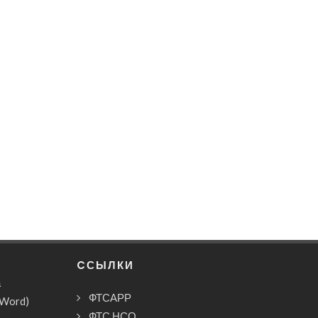
CСЫЛКИ
а
ФТСАРР
(Word)
ФТС НСО