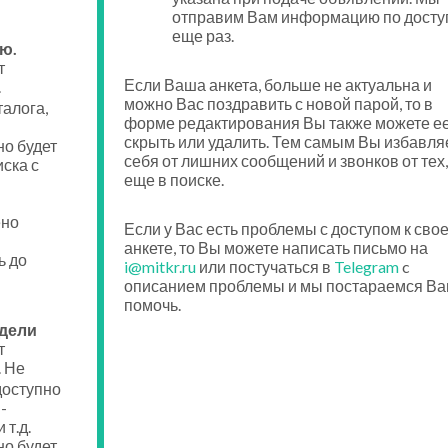
отправим Вам информацию по досту
еще раз.
ю.
т
Если Ваша анкета, больше не актуальна и
.
можно Вас поздравить с новой парой, то в
талога,
форме редактирования Вы также можете е
скрыть или удалить. Тем самым Вы избавля
о будет
себя от лишних сообщений и звонков от тех,
ска с
еще в поиске.
ено
Если у Вас есть проблемы с доступом к сво
анкете, то Вы можете написать письмо на
ь до
i@mitkr.ru
или постучаться в
Telegram
c
описанием проблемы и мы постараемся Ва
помочь.
едели
т
. Не
доступно
-
 т.д.
о будет