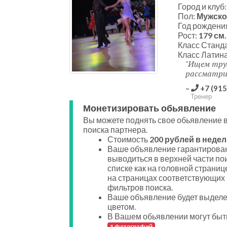
Город и клуб
Пол:
Мужско
Год рождени
Рост:
179 см.
Класс Станд
Класс Латин
Ищем труд
рассматри
+7 (915
Тренер
Монетизировать обьявление
Вы можете поднять свое обьявление в
поиска партнера.
Стоимость
200 рублей в недел
Ваше объявление гарантирован
выводиться в верхней части по
списке как на головной странице
на страницах соответствующих
фильтров поиска.
Ваше объявление будет выдел
цветом.
В Вашем обьявлении могут быт
.
5 фотографий