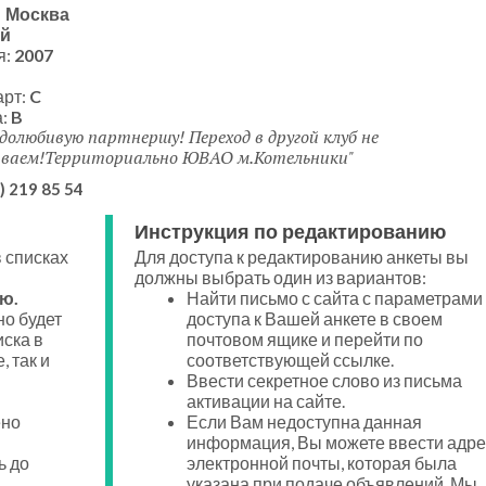
:
Москва
й
я:
2007
арт:
C
а:
B
олюбивую партнершу! Переход в другой клуб не
ваем!Территориально ЮВАО м.Котельники
) 219 85 54
Инструкция по редактированию
 списках
Для доступа к редактированию анкеты вы
должны выбрать один из вариантов:
ю.
Найти письмо с сайта с параметрами
о будет
доступа к Вашей анкете в своем
иска в
почтовом ящике и перейти по
, так и
соответствующей ссылке.
Ввести секретное слово из письма
активации на сайте.
ено
Если Вам недоступна данная
информация, Вы можете ввести адре
ь до
электронной почты, которая была
указана при подаче объявлений. Мы