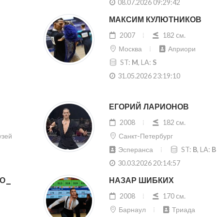
08.07.2026 09:29:42
МАКСИМ КУЛЮТНИКОВ
2007
182 cм.
Москва
Априори
ST:
M
, LA:
S
31.05.2026 23:19:10
ЕГОРИЙ ЛАРИОНОВ
2008
182 cм.
узей
Санкт-Петербург
Эсперанса
ST:
B
, LA:
B
30.03.2026 20:14:57
КО_
НАЗАР ШИБКИХ
2008
170 cм.
Барнаул
Триада