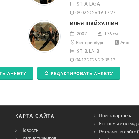
ST:
A
, LA:
A
09.02.2026 19:17:27
ИЛЬЯ ШАЙХУЛЛИН
2007
176 cм.
Екатеринбург
Аист
ST:
B
, LA:
B
04.12.2025 20:38:12
ТЬ АНКЕТУ
РЕДАКТИРОВАТЬ АНКЕТУ
КАРТА САЙТА
Поиск партнера
Костюмы и одежд
Новости
Реклама на сайте 
График турниров