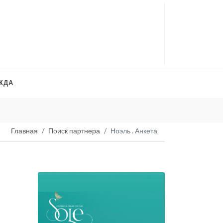
ЖДА
Платья на продажу
. 
Главная
Поиск партнера
Ноэль . Анкета