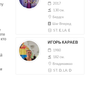
2017
пу
130 cм.
Бердск
Шаг Вперед
е
ST:
E
, LA:
E
ете
 кто
ИГОРЬ КАРАЕВ
1980
ей
182 cм.
Владикавказ
м
ST:
D
, LA:
D