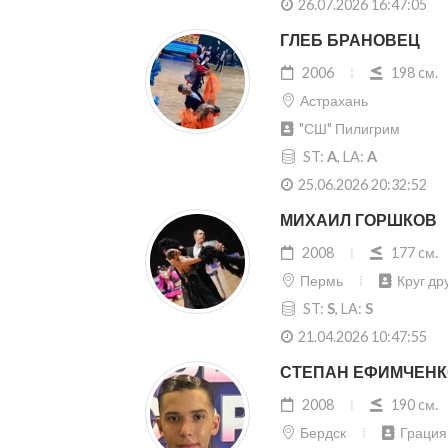
26.07.2026 16:47:05
ГЛЕБ БРАНОВЕЦ
2006
198 cм.
Астрахань
"СШ" Пилигрим
ST:
A
, LA:
A
25.06.2026 20:32:52
МИХАИЛ ГОРШКОВ
2008
177 cм.
Пермь
Круг др
ST:
S
, LA:
S
21.04.2026 10:47:55
СТЕПАН ЕФИМЧЕН
2008
190 cм.
Бердск
Грация