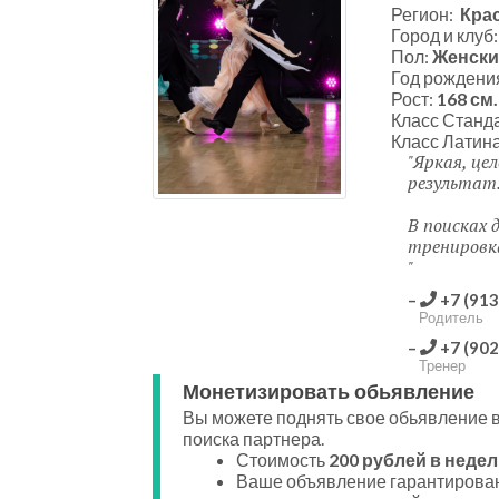
Регион:
Кра
Город и клуб
Пол:
Женски
Год рождени
Рост:
168 см.
Класс Станд
Класс Латин
Яркая, це
результат
В поисках 
тренировк
+7 (913
Родитель
+7 (902
Тренер
Монетизировать обьявление
Вы можете поднять свое обьявление в
поиска партнера.
Стоимость
200 рублей в недел
Ваше объявление гарантирован