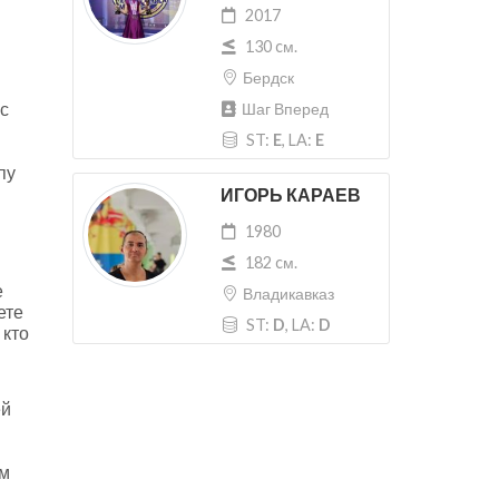
2017
130 cм.
Бердск
с
Шаг Вперед
ST:
E
, LA:
E
пу
ИГОРЬ КАРАЕВ
1980
182 cм.
е
Владикавказ
ете
ST:
D
, LA:
D
 кто
ей
м