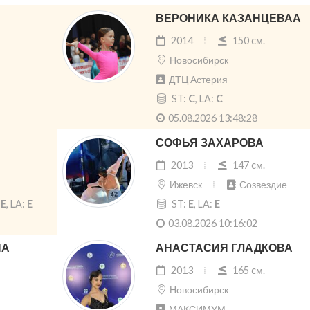
ВЕРОНИКА КАЗАНЦЕВАА
2014
150 cм.
Новосибирск
ДТЦ Астерия
ST:
C
, LA:
C
05.08.2026 13:48:28
СОФЬЯ ЗАХАРОВА
2013
147 cм.
Ижевск
Созвездие
:
E
, LA:
E
ST:
E
, LA:
E
03.08.2026 10:16:02
НА
АНАСТАСИЯ ГЛАДКОВА
2013
165 cм.
Новосибирск
МАКСИМУМ