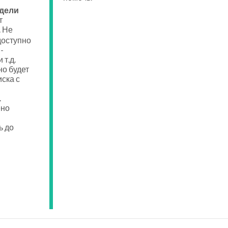
едели
т
. Не
доступно
-
 т.д.
о будет
ска с
.
ено
ь до