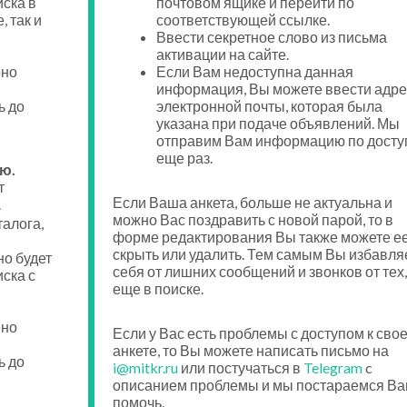
иска в
почтовом ящике и перейти по
, так и
соответствующей ссылке.
Ввести секретное слово из письма
активации на сайте.
ено
Если Вам недоступна данная
информация, Вы можете ввести адре
ь до
электронной почты, которая была
указана при подаче объявлений. Мы
отправим Вам информацию по досту
еще раз.
ю.
т
Если Ваша анкета, больше не актуальна и
.
можно Вас поздравить с новой парой, то в
талога,
форме редактирования Вы также можете е
скрыть или удалить. Тем самым Вы избавля
о будет
себя от лишних сообщений и звонков от тех,
ска с
еще в поиске.
ено
Если у Вас есть проблемы с доступом к сво
анкете, то Вы можете написать письмо на
ь до
i@mitkr.ru
или постучаться в
Telegram
c
описанием проблемы и мы постараемся Ва
помочь.