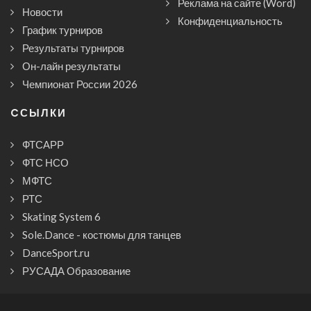
Реклама на сайте (Word)
Новости
Конфиденциальность
График турниров
Результаты турниров
Он-лайн результаты
Чемпионат России 2026
CСЫЛКИ
ФТСАРР
ФТС НСО
МФТС
РТС
Skating System 6
Sole.Dance - костюмы для танцев
DanceSport.ru
РУСАДА Образование