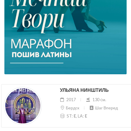
УЛЬЯНА НИНШТИЛЬ
2017
130 cм.
Бердск
Шаг Вперед
ST:
E
, LA:
E