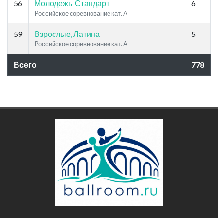
56
Молодежь, Стандарт
6
Российское соревнование кат. A
59
Взрослые, Латина
5
Российское соревнование кат. A
Всего
778