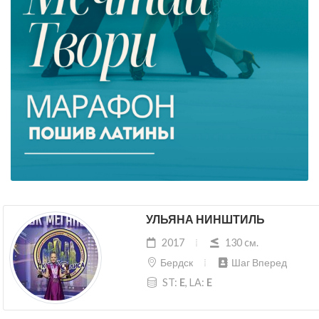
УЛЬЯНА НИНШТИЛЬ
2017
130 cм.
Бердск
Шаг Вперед
ST:
E
, LA:
E