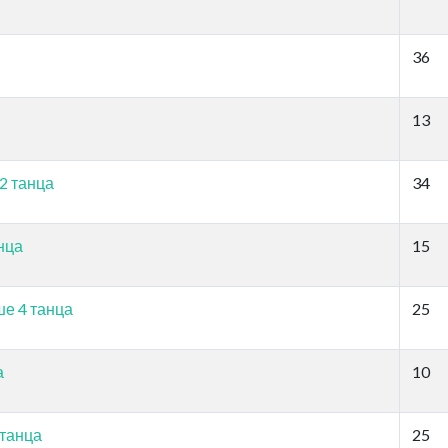
36
13
 2 танца
34
анца
15
ше 4 танца
25
а
10
 танца
25