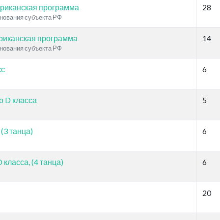
риканская программа
28
нования субъекта РФ
иканская программа
14
нования субъекта РФ
сс
6
о D класса
5
(3 танца)
6
класса, (4 танца)
6
20