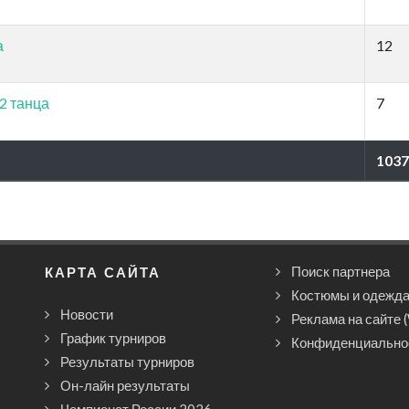
а
12
 2 танца
7
1037
КАРТА САЙТА
Поиск партнера
Костюмы и одежд
Новости
Реклама на сайте 
График турниров
Конфиденциально
Результаты турниров
Он-лайн результаты