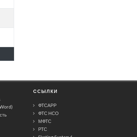
CСЫЛКИ
а
ФТСАРР
(Word)
ФТС НСО
сть
МФТС
РТС