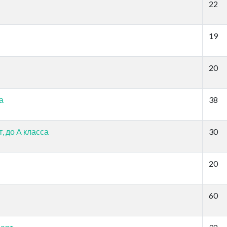
22
19
20
а
38
, до A класса
30
20
60