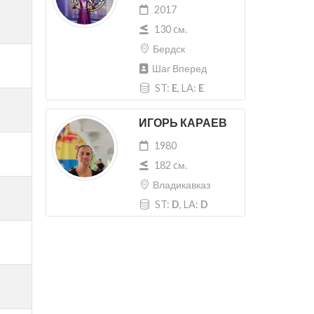
2017
130 cм.
Бердск
Шаг Вперед
ST:
E
, LA:
E
ИГОРЬ КАРАЕВ
1980
182 cм.
Владикавказ
ST:
D
, LA:
D