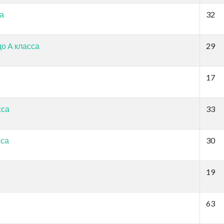
са
32
о A класса
29
17
сса
33
сса
30
19
63