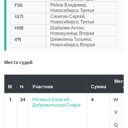
F(6)
Рябов Владимир,
Новосибирск, Третья
G(7)
Синягин Сергей,
Новосибирск, Третья
H(8)
Шабалин Антон,
Новокузнецк, Вторая
I(9)
Шемелина Татьяна,
Новосибирск, Вторая
Места судей
Мест
М.
N
Участник
Сумма
оц
1
24
Ретивых Алексей
-
4
W
2
Добровольская Софья
V
1
Q
1