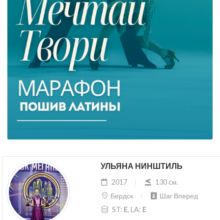
УЛЬЯНА НИНШТИЛЬ
2017
130 cм.
Бердск
Шаг Вперед
ST:
E
, LA:
E