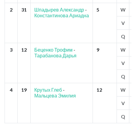
2
31
Шпадырев Александр
-
5
W
1
Константинова Ариадна
V
2
Q
2
3
12
Беценко Трофим
-
9
W
3
Тарабанова Дарья
V
3
Q
3
4
19
Крутых Глеб
-
12
W
4
Мальцева Эмилия
V
4
Q
4