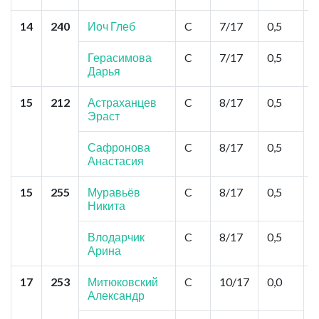
14
240
Иоч Глеб
C
7/17
0,5
Т
Б
Герасимова
C
7/17
0,5
Дарья
15
212
Астраханцев
C
8/17
0,5
У
Эраст
М
М
Сафронова
C
8/17
0,5
Анастасия
15
255
Муравьёв
C
8/17
0,5
К
Никита
"
С
К
Влодарчик
C
8/17
0,5
Арина
17
253
Митюковский
C
10/17
0,0
К
Александр
К
Б