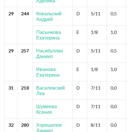
Аделина
29
244
Ковальский
D
5/11
0,5
И
Андрей
А
Р
Пасынкова
E
1/8
1,0
Екатерина
29
257
Насибуллин
D
5/11
0,5
К
Даниил
Ц
М
З
Иванова
E
1/8
1,0
К
Екатерина
31
218
Василовский
D
7/11
0,0
К
Лев
Ц
Л
Ф
Шумеева
D
7/11
0,0
Ф
Ксения
32
280
Хорошилов
D
8/11
0,0
Ч
Даниил
О