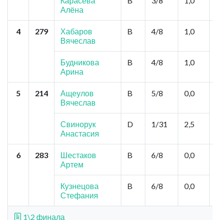
Карасёва
B
3/8
1,0
Алёна
4
279
Хабаров
B
4/8
1,0
К
Вячеслав
"
С
К
Будникова
B
4/8
1,0
Арина
5
214
Ащеулов
B
5/8
0,0
Н
Вячеслав
"
Б
Свинорук
D
1/31
2,5
Анастасия
6
283
Шестаков
B
6/8
0,0
К
Артем
"
К
С
Кузнецова
B
6/8
0,0
Стефания
1\2 финала