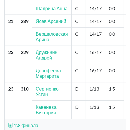
Ш
Шадрина Анна
C
14/17
0,0
21
289
Ясев Арсений
C
14/17
0,0
К
"
С
Вершаловская
C
14/17
0,0
С
Арина
23
229
Дружинин
C
16/17
0,0
А
Андрей
И
Дорофеева
C
16/17
0,0
Маргарита
23
310
Сергиенко
D
1/13
1,5
Н
Устин
К
Д
Кавенева
D
1/13
1,5
Виктория
1\8 финала