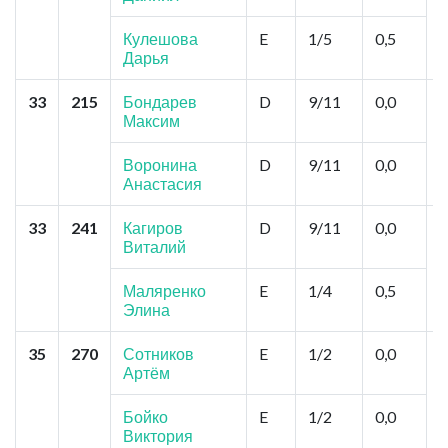
Кулешова
E
1/5
0,5
Дарья
33
215
Бондарев
D
9/11
0,0
У
Максим
М
М
Воронина
D
9/11
0,0
Анастасия
33
241
Кагиров
D
9/11
0,0
К
Виталий
С
С
Маляренко
E
1/4
0,5
Элина
35
270
Сотников
E
1/2
0,0
Ч
Артём
О
Бойко
E
1/2
0,0
Виктория