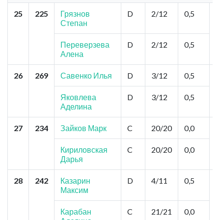
25
225
Грязнов
D
2/12
0,5
С
Степан
Б
Б
Переверзева
D
2/12
0,5
Алена
26
269
Савенко Илья
D
3/12
0,5
С
Б
Б
Яковлева
D
3/12
0,5
Аделина
27
234
Зайков Марк
C
20/20
0,0
З
(
"
Кириловская
C
20/20
0,0
Д
Дарья
28
242
Казарин
D
4/11
0,5
Т
Максим
К
П
Карабан
C
21/21
0,0