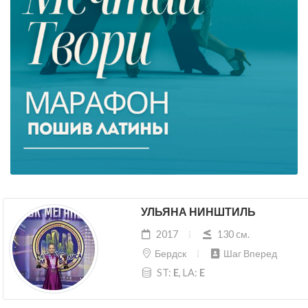
УЛЬЯНА НИНШТИЛЬ
2017
130 cм.
Бердск
Шаг Вперед
ST:
E
, LA:
E