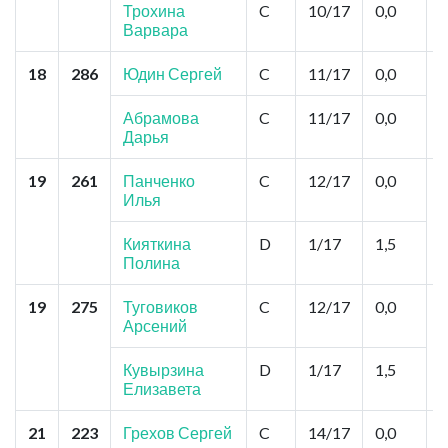
Б
Трохина
C
10/17
0,0
Варвара
18
286
Юдин Сергей
C
11/17
0,0
К
"
С
Абрамова
C
11/17
0,0
С
Дарья
19
261
Панченко
C
12/17
0,0
К
Илья
Ц
М
З
Кияткина
D
1/17
1,5
К
Полина
19
275
Туговиков
C
12/17
0,0
Т
Арсений
Б
Кувырзина
D
1/17
1,5
Елизавета
21
223
Грехов Сергей
C
14/17
0,0
О