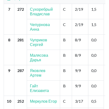
7
272
Сухоребрый
C
2/19
1,5
Н
Владислав
"
К
Д
Чепурнова
C
2/19
1,5
Анна
8
281
Чуприков
B
8/9
0,0
Ю
Сергей
М
Ш
Малясова
B
8/9
0,0
Дарья
9
287
Яковлев
B
9/9
0,0
Н
Артем
"
Б
Гайт
B
9/9
0,0
Елизавета
10
252
Меркулов Егор
C
3/17
0,5
К
"