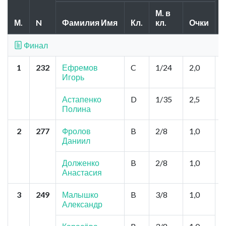
М. в
М.
N
Фамилия Имя
Кл.
кл.
Очки
Г
Финал
1
232
Ефремов
C
1/24
2,0
О
Игорь
Ш
Ш
Астапенко
D
1/35
2,5
Полина
2
277
Фролов
B
2/8
1,0
К
Даниил
Ц
М
З
Долженко
B
2/8
1,0
А
Анастасия
3
249
Малышко
B
3/8
1,0
А
Александр
В
Ф
Ф