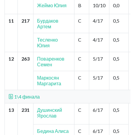
С
Жеймо Юлия
B
10/10
0,0
С
11
217
Бурдаков
C
4/17
0,5
К
Артем
"
С
Т
Тесленко
C
4/17
0,5
Юлия
12
263
Поваренков
C
5/17
0,5
К
Семен
"
У
Маркосян
C
5/17
0,5
К
Маргарита
1\4 финала
13
231
Душинский
C
6/17
0,5
К
Ярослав
"
У
Бедина Алиса
C
6/17
0,5
М