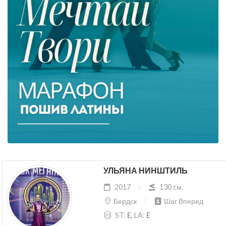
УЛЬЯНА НИНШТИЛЬ
2017
130 cм.
Бердск
Шаг Вперед
ST:
E
, LA:
E