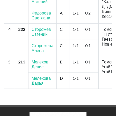
Евгений
"Калей
ДТДМ"
Вишняк
Федорова
A
1/1
0,2
Кесс С
Светлана
4
232
Сторожев
C
1/1
0,1
Томск,
Евгений
ТПУ"
Гаевск
Новико
Сторожева
C
1/1
0,1
Алена
5
213
Мелехов
E
1/1
0,1
Томск, 
Денис
Угай Та
Угай И
Мелехова
D
1/1
0,1
Дарья