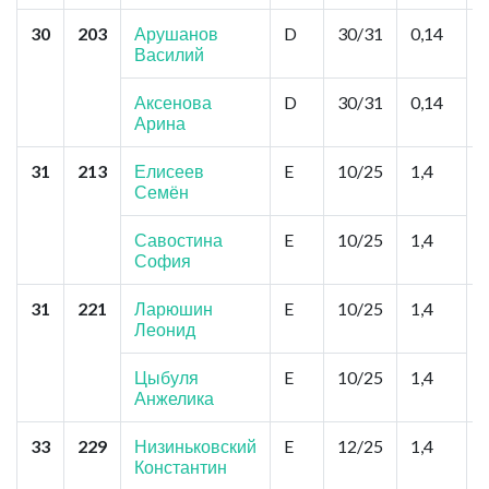
30
203
Арушанов
D
30/31
0,14
Василий
Г
Аксенова
D
30/31
0,14
Арина
31
213
Елисеев
E
10/25
1,4
Семён
(
Савостина
E
10/25
1,4
София
31
221
Ларюшин
E
10/25
1,4
Леонид
Г
Цыбуля
E
10/25
1,4
Анжелика
33
229
Низиньковский
E
12/25
1,4
Константин