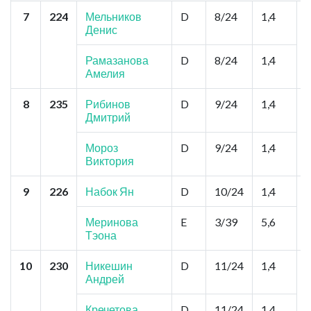
7
224
Мельников
D
8/24
1,4
Денис
Г
Рамазанова
D
8/24
1,4
Амелия
8
235
Рибинов
D
9/24
1,4
Дмитрий
Мороз
D
9/24
1,4
Виктория
9
226
Набок Ян
D
10/24
1,4
С
Н
Меринова
E
3/39
5,6
Тэона
10
230
Никешин
D
11/24
1,4
Андрей
Кречетова
D
11/24
1,4