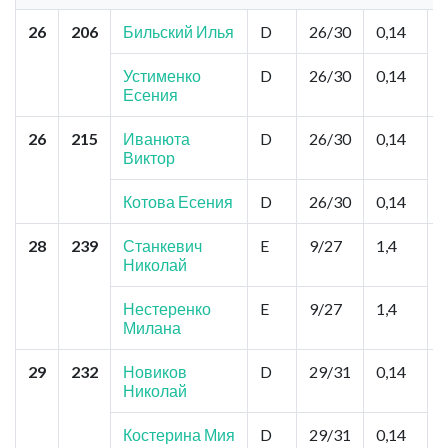
26
206
Бильский Илья
D
26/30
0,14
Устименко
D
26/30
0,14
Есения
26
215
Иванюта
D
26/30
0,14
Виктор
Котова Есения
D
26/30
0,14
28
239
Станкевич
E
9/27
1,4
Николай
К
Нестеренко
E
9/27
1,4
Милана
29
232
Новиков
D
29/31
0,14
В
Николай
К
Костерина Мия
D
29/31
0,14