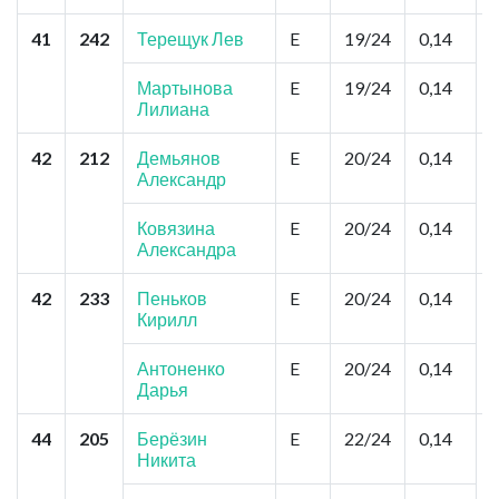
41
242
Терещук Лев
E
19/24
0,14
Мартынова
E
19/24
0,14
Лилиана
42
212
Демьянов
E
20/24
0,14
В
Александр
Ковязина
E
20/24
0,14
Александра
42
233
Пеньков
E
20/24
0,14
В
Кирилл
К
Антоненко
E
20/24
0,14
Дарья
44
205
Берёзин
E
22/24
0,14
В
Никита