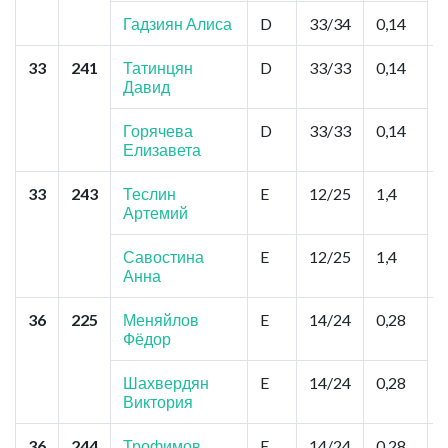
Гадзиян Алиса
D
33/34
0,14
33
241
Татинцян
D
33/33
0,14
Давид
Горячева
D
33/33
0,14
Елизавета
33
243
Теслин
E
12/25
1,4
Артемий
(
Савостина
E
12/25
1,4
Анна
36
225
Меняйлов
E
14/24
0,28
В
Фёдор
Шахвердян
E
14/24
0,28
Виктория
36
244
Трофимов
E
14/24
0,28