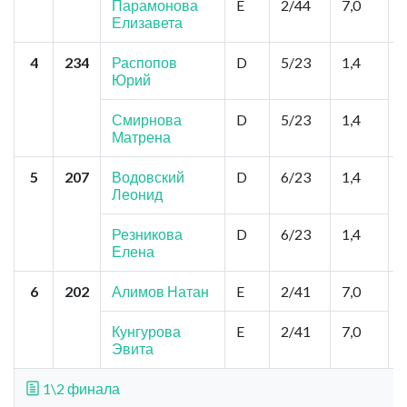
Парамонова
E
2/44
7,0
Елизавета
4
234
Распопов
D
5/23
1,4
В
Юрий
К
Смирнова
D
5/23
1,4
Матрена
5
207
Водовский
D
6/23
1,4
Леонид
К
Резникова
D
6/23
1,4
Елена
6
202
Алимов Натан
E
2/41
7,0
К
Кунгурова
E
2/41
7,0
Эвита
1\2 финала