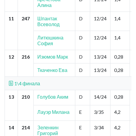
Алина
11
247
Шпантак
D
12/24
1,4
Всеволод
Литюшкина
D
12/24
1,4
София
12
216
Изюмов Марк
D
13/24
0,28
,
Ткаченко Ева
D
13/24
0,28
1\4 финала
13
210
Голубов Аким
D
14/24
0,28
г
Лауэр Милана
E
3/35
4,2
14
214
Зеленкин
E
3/34
4,2
К
Григорий