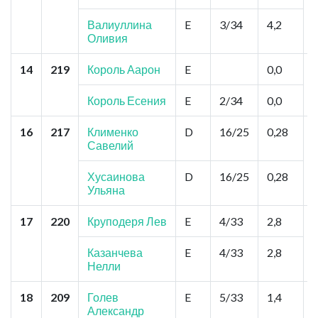
Валиуллина
E
3/34
4,2
Оливия
14
219
Король Аарон
E
0,0
Король Есения
E
2/34
0,0
16
217
Клименко
D
16/25
0,28
Савелий
Хусаинова
D
16/25
0,28
Ульяна
17
220
Круподеря Лев
E
4/33
2,8
Казанчева
E
4/33
2,8
Нелли
18
209
Голев
E
5/33
1,4
Александр