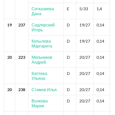
Ситказиева
E
5/33
1,4
Дана
19
237
Сидлярский
D
19/27
0,14
Игорь
Копылова
D
19/27
0,14
Маргарита
20
223
Мельников
D
20/27
0,14
Андрей
Коптева
D
20/27
0,14
Ульяна
20
238
Стамов Илья
D
20/27
0,14
Л
Волкова
D
20/27
0,14
Мария