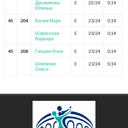
Дрыжикова
E
22/24
0,14
Юлиана
45
204
Балюк Марк
E
23/24
0,14
Т
Шаринская
E
23/24
0,14
Варвара
45
208
Ганшин Илья
E
23/24
0,14
Л
Шевченко
E
23/24
0,14
Олеся