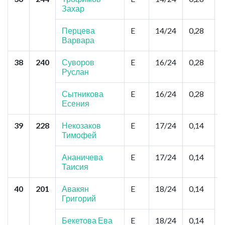
Захар
Перцева
E
14/24
0,28
Варвара
38
240
Суворов
E
16/24
0,28
С
Руслан
Сытникова
E
16/24
0,28
Есения
39
228
Некозаков
E
17/24
0,14
Тимофей
г
Ананичева
E
17/24
0,14
Таисия
40
201
Авакян
E
18/24
0,14
Григорий
(
Бекетова Ева
E
18/24
0,14