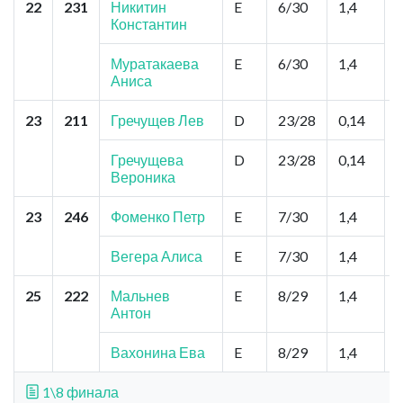
22
231
Никитин
E
6/30
1,4
Константин
Муратакаева
E
6/30
1,4
Аниса
23
211
Гречущев Лев
D
23/28
0,14
Г
Гречущева
D
23/28
0,14
Вероника
23
246
Фоменко Петр
E
7/30
1,4
В
К
Вегера Алиса
E
7/30
1,4
25
222
Мальнев
E
8/29
1,4
Антон
Г
Вахонина Ева
E
8/29
1,4
1\8 финала