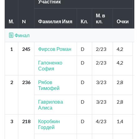
Участник
М. в
М.
N
Фамилия Имя
Кл.
кл.
Очки
Финал
1
245
Фирсов Роман
D
2/23
4,2
К
Ф
Гапоненко
D
2/23
4,2
София
2
236
Рябов
D
3/23
2,8
Тимофей
Гаврилова
D
3/23
2,8
Алиса
3
218
Коробкин
D
4/23
1,4
Гордей
А