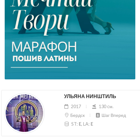
УЛЬЯНА НИНШТИЛЬ
2017
130 cм.
Бердск
Шаг Вперед
ST:
E
, LA:
E