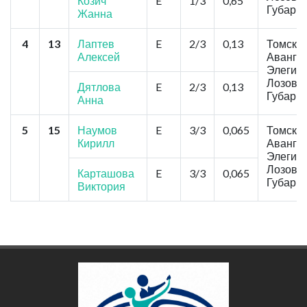
Козич
E
1/3
0,65
Губарь 
Жанна
4
13
Лаптев
E
2/3
0,13
Томск, 
Алексей
Аванга
Элегия
Лозовск
Дятлова
E
2/3
0,13
Губарь 
Анна
5
15
Наумов
E
3/3
0,065
Томск, 
Кирилл
Аванга
Элегия
Лозовск
Карташова
E
3/3
0,065
Губарь 
Виктория