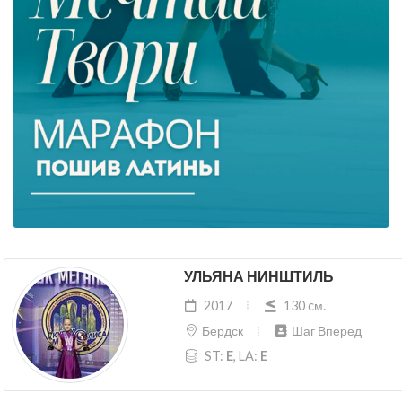
УЛЬЯНА НИНШТИЛЬ
2017
130 cм.
Бердск
Шаг Вперед
ST:
E
, LA:
E