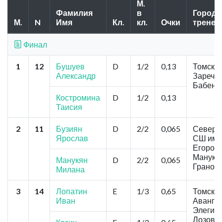
М.
Фамилия
в
Город, 
М.
N
Имя
Кл.
кл.
Очки
трене
Финал
1
12
Бушуев
D
1/2
0,13
Томск, "
Александр
Заречне
Бабенк
Костромина
D
1/2
0,13
Таисия
2
11
Бузиян
D
2/2
0,065
Северс
Ярослав
СШ им.
Егоров
Манукян
Манукян
D
2/2
0,065
Гранов
Милана
3
14
Лопатин
E
1/3
0,65
Томск, 
Иван
Аванга
Элегия
Лозовск