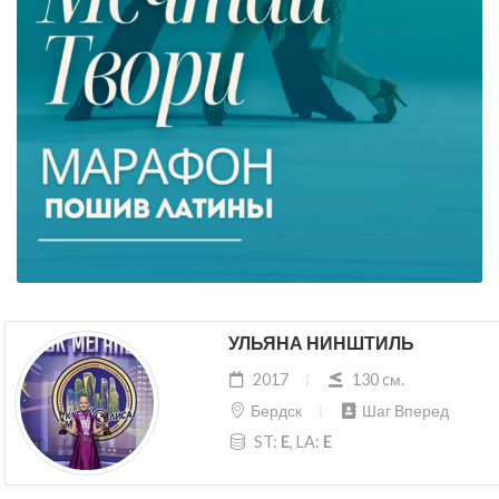
УЛЬЯНА НИНШТИЛЬ
2017
130 cм.
Бердск
Шаг Вперед
ST:
E
, LA:
E