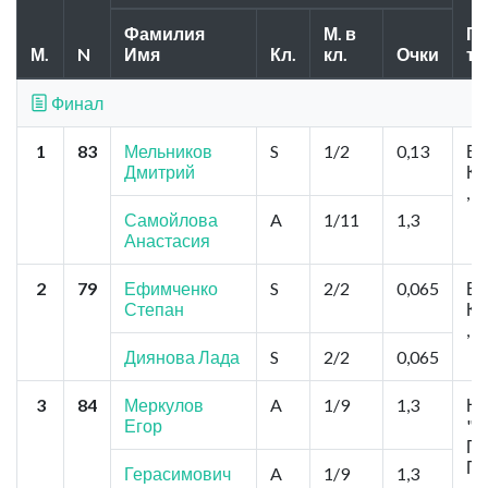
Фамилия
М. в
Го
М.
N
Имя
Кл.
кл.
Очки
тр
Финал
1
83
Мельников
S
1/2
0,13
Бе
Дмитрий
Ка
, 
Самойлова
A
1/11
1,3
Анастасия
2
79
Ефимченко
S
2/2
0,065
Бе
Степан
Ка
, 
Диянова Лада
S
2/2
0,065
3
84
Меркулов
A
1/9
1,3
Но
Егор
"
Пу
Пу
Герасимович
A
1/9
1,3