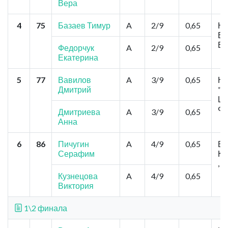
Вера
4
75
Базаев Тимур
A
2/9
0,65
Но
Ег
Ег
Федорчук
A
2/9
0,65
Екатерина
5
77
Вавилов
A
3/9
0,65
Но
Дмитрий
"С
Ше
Фи
Дмитриева
A
3/9
0,65
Анна
6
86
Пичугин
A
4/9
0,65
Бе
Серафим
Ка
, 
Кузнецова
A
4/9
0,65
Виктория
1\2 финала