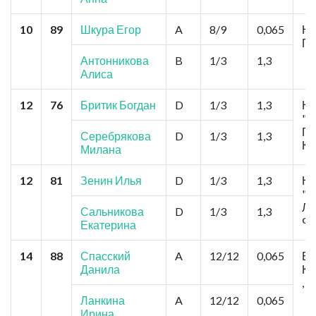
10
89
Шкура Егор
A
8/9
0,065
Но
Па
Антонникова
B
1/3
1,3
Алиса
12
76
Бритик Богдан
D
1/3
1,3
Но
"В
Го
Серебрякова
D
1/3
1,3
Ко
Милана
12
81
Зенин Илья
D
1/3
1,3
Но
"Л
Ла
Сальникова
D
1/3
1,3
Фе
Екатерина
14
88
Спасский
A
12/12
0,065
Бе
Данила
Ка
, 
Ланкина
A
12/12
0,065
Ирина