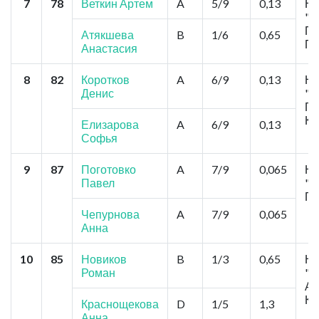
7
78
Веткин Артем
A
5/9
0,13
Но
"
Пу
Атякшева
B
1/6
0,65
Пу
Анастасия
8
82
Коротков
A
6/9
0,13
Но
Денис
"В
Го
Ко
Елизарова
A
6/9
0,13
Софья
9
87
Поготовко
A
7/9
0,065
Но
Павел
"
Го
Чепурнова
A
7/9
0,065
Анна
10
85
Новиков
B
1/3
0,65
Но
Роман
"К
Ан
Ко
Краснощекова
D
1/5
1,3
Анна