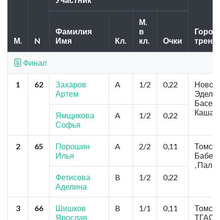
М.
Фамилия
в
Город,
М.
N
Имя
Кл.
кл.
Очки
трене
Финал
1
62
Захаров
A
1/2
0,22
Новоси
Артем
Эдель
Басенк
Кашап
Ямщикова
A
1/2
0,22
Софья
2
65
Порошин
A
2/2
0,11
Томск, 
Илья
Бабен
, Пала
Фетисова
B
1/2
0,22
Аделина
3
66
Шишков
B
1/1
0,11
Томск,
Ярослав
ТГАСУ