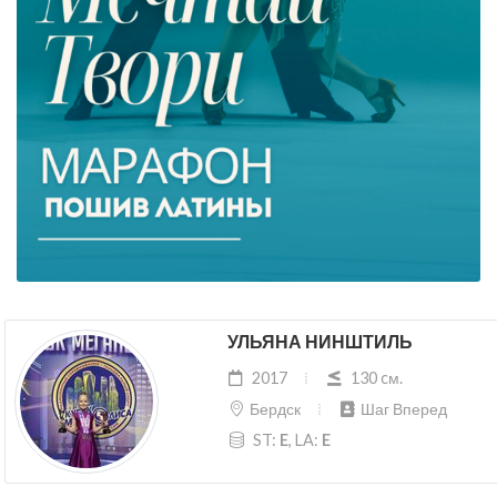
УЛЬЯНА НИНШТИЛЬ
2017
130 cм.
Бердск
Шаг Вперед
ST:
E
, LA:
E