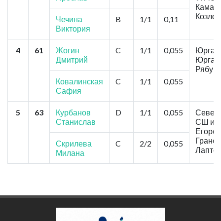
Камаев
Козлов
Чечина
B
1/1
0,11
Виктория
4
61
Жогин
C
1/1
0,055
Юрга, 
Дмитрий
Юрга"
Рябуш
Ковалинская
C
1/1
0,055
Сафия
5
63
Курбанов
D
1/1
0,055
Север
Станислав
СШ им
Егоров
Гранов
Скрилева
C
2/2
0,055
Лаптев
Милана