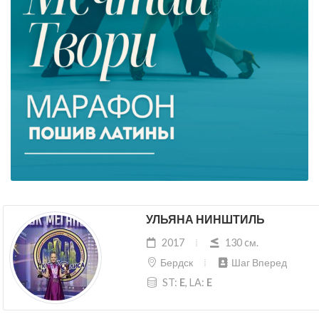
УЛЬЯНА НИНШТИЛЬ
2017
130 cм.
Бердск
Шаг Вперед
ST:
E
, LA:
E