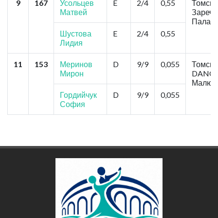
9
167
Усольцев
E
2/4
0,55
Томск, 
Матвей
Заречн
Паладь
Шустова
E
2/4
0,55
Лидия
11
153
Меринов
D
9/9
0,055
Томск,
Мирон
DANCE
Малют
Гордийчук
D
9/9
0,055
София