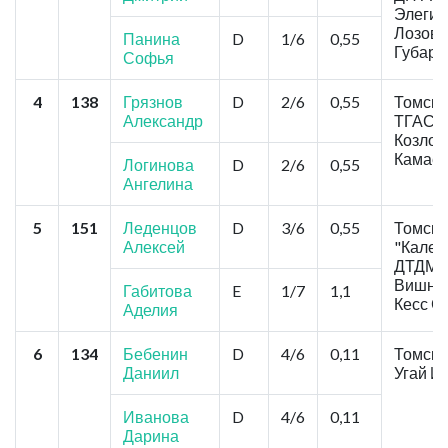
Элегия
Лозовс
Панина
D
1/6
0,55
Губарь
Софья
4
138
Грязнов
D
2/6
0,55
Томск,
Александр
ТГАСУ
Козлов 
Камаев
Логинова
D
2/6
0,55
Ангелина
5
151
Леденцов
D
3/6
0,55
Томск,
Алексей
"Калей
ДТДМ"
Вишняк
Габитова
E
1/7
1,1
Кесс С
Аделия
6
134
Бебенин
D
4/6
0,11
Томск,
Даниил
Угай И
Иванова
D
4/6
0,11
Дарина