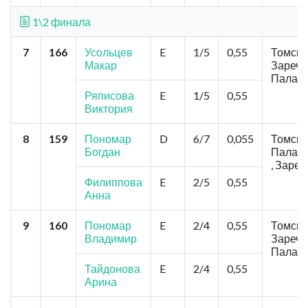
1\2 финала
7
166
Усольцев
E
1/5
0,55
Томск, 
Макар
Заречн
Паладь
Ряписова
E
1/5
0,55
Виктория
8
159
Пономар
D
6/7
0,055
Томск, 
Богдан
Паладь
, Заре
Филиппова
E
2/5
0,55
Анна
9
160
Пономар
E
2/4
0,55
Томск, 
Владимир
Заречн
Паладь
Тайдонова
E
2/4
0,55
Арина