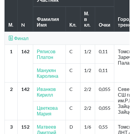
М.
Фамилия
в
Город,
М.
N
Имя
Кл.
кл.
Очки
трене
Финал
1
162
Ряписов
C
1/2
0,11
Томск, 
Платон
Заречн
Паладь
Манукян
C
1/2
0,11
Каролина
2
142
Иванков
C
2/2
0,055
Северс
Кирилл
СШ гим
им.Р.К
Зайцев
Цветкова
C
2/2
0,055
Зайцев
Мария
3
152
Матвеев
D
1/6
0,55
Томск,
Дмитрий
ДНТ Ав