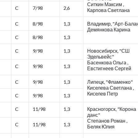
Ситкин Максим ,
C
7/98
2,6
Карпова Светлана
C
8/98
1,3
Владимир, "Арт-Бала
Демянкова Карина
C
8/98
1,3
C
9/98
1,3
Новосибирск, "СШ
Эдельвейс"
Басенкова Ольга ,
C
9/98
1,3
Евстигнеев Сергей
C
9/98
1,3
Липецк, "Фламенко"
Киселева Светлана ,
Киселев Петр
C
9/98
1,3
C
11/98
1,3
Красногорск, "Корона
данс"
Степанов Роман ,
C
11/98
1,3
Беляк Юлия