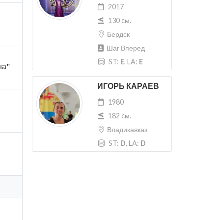
2017
130 cм.
Бердск
Шаг Вперед
ST:
E
, LA:
E
на"
ИГОРЬ КАРАЕВ
1980
182 cм.
Владикавказ
ST:
D
, LA:
D