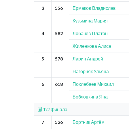
3
556
Ермаков Владислав
Кузьмина Мария
4
582
Лобачев Платон
Жиленкова Алиса
5
578
Ларин Андрей
Нагорняк Ульяна
6
618
Похлебаев Михаил
Бобловкина Яна
1\2 финала
7
526
Бортник Артём