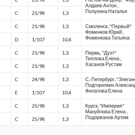
Алдаев Антон ,
Полухина Наталья
C
21/98
1,3
C
21/98
1,3
Смоленск, "Первый"
Фоменков Юрий ,
Фоменкова Татьяна
D
1/107
10,4
C
21/98
1,3
Пермь, "Дуэт"
Теплова Елена ,
Хасанов Рустам
C
21/98
1,3
C
24/98
1,3
С.-Петербург, "Элеган
Подгорелкин Александ
Филатова Елена
E
1/107
10,4
C
25/98
1,3
Курск, "Империя"
Мануйлова Елена ,
Подорванов Артем
C
25/98
1,3