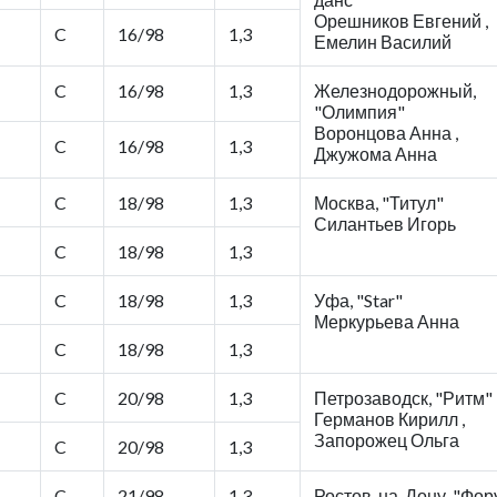
Орешников Евгений ,
C
16/98
1,3
Емелин Василий
C
16/98
1,3
Железнодорожный,
"Олимпия"
Воронцова Анна ,
C
16/98
1,3
Джужома Анна
C
18/98
1,3
Москва, "Титул"
Силантьев Игорь
C
18/98
1,3
C
18/98
1,3
Уфа, "Star"
Меркурьева Анна
C
18/98
1,3
C
20/98
1,3
Петрозаводск, "Ритм"
Германов Кирилл ,
Запорожец Ольга
C
20/98
1,3
C
21/98
1,3
Ростов-на-Дону, "Фор