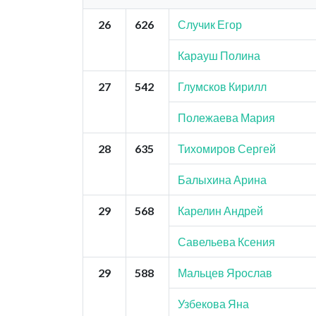
26
626
Случик Егор
Карауш Полина
27
542
Глумсков Кирилл
Полежаева Мария
28
635
Тихомиров Сергей
Балыхина Арина
29
568
Карелин Андрей
Савельева Ксения
29
588
Мальцев Ярослав
Узбекова Яна