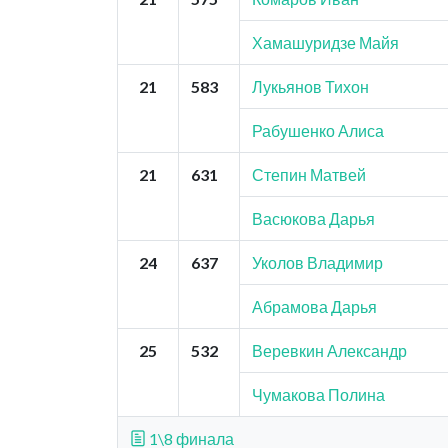
Хамашуридзе Майя
21
583
Лукьянов Тихон
Рабушенко Алиса
21
631
Степин Матвей
Васюкова Дарья
24
637
Уколов Владимир
Абрамова Дарья
25
532
Веревкин Александр
Чумакова Полина
1\8 финала