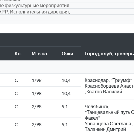
ие физкультурные мероприятия
АРР, Исполнительная дирекция,
Кл.
М. в кл.
Очки
Город, клуб, тренер
C
1/98
10,4
Краснодар, "Триумф"
Красноборцева Анаст
, Кватов Василий
C
1/98
10,4
C
2/98
9,1
Челябинск,
"Танцевальный путь 
Факел"
Урванцева Светлана ,
C
2/98
9,1
Таланкин Дмитрий