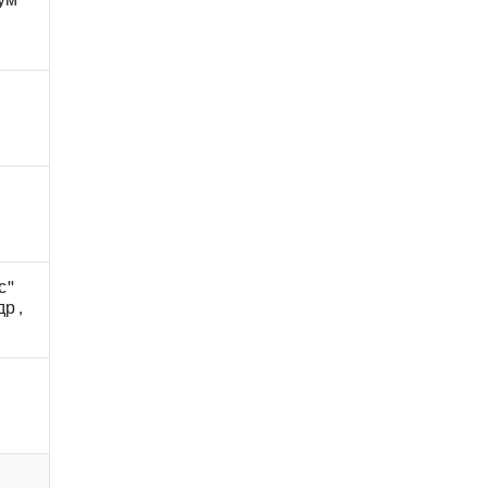
с"
р ,