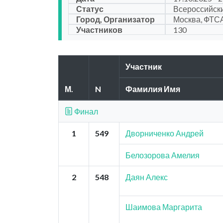
Статус
Всероссийск
Город, Организатор
Москва, ФТС
Участников
130
Участник
М.
N
Фамилия Имя
Финал
1
549
Дворниченко Андрей
Белозорова Амелия
2
548
Даян Алекс
Шаимова Маргарита