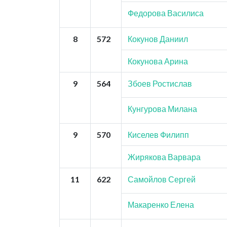
Федорова Василиса
8
572
Кокунов Даниил
Кокунова Арина
9
564
Збоев Ростислав
Кунгурова Милана
9
570
Киселев Филипп
Жирякова Варвара
11
622
Самойлов Сергей
Макаренко Елена