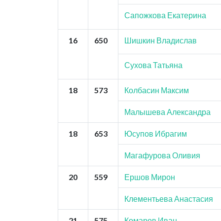
Сапожкова Екатерина
16
650
Шишкин Владислав
Сухова Татьяна
18
573
Колбасин Максим
Малышева Александра
18
653
Юсупов Ибрагим
Магафурова Оливия
20
559
Ершов Мирон
Клементьева Анастасия
21
575
Комаров Иван