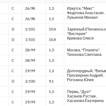
C
26/98
1,3
Иркутск, "Микс"
Федотова Анастасия ,
Лукьянов Михаил
C
26/98
1,3
D
1/101
10,4
Заречный (Пензенск.об
"Вистерия"
Кривова Олеся
D
1/101
10,4
C
28/99
1,3
Москва, "Планета"
Тихонова Светлана
C
28/99
1,3
C
29/99
1,3
Долгопрудный, "Вельв
Просвирнин Андрей ,
Рогозина Юлия
D
2/100
9,1
C
29/99
1,3
Пермь, "Дуэт"
Хасанов Рустам ,
Хасанова Екатерина
C
29/99
1,3