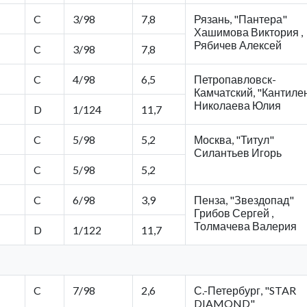
C
3/98
7,8
Рязань, "Пантера"
Хашимова Виктория ,
Рябичев Алексей
C
3/98
7,8
C
4/98
6,5
Петропавловск-
Камчатский, "Кантиле
Николаева Юлия
D
1/124
11,7
C
5/98
5,2
Москва, "Титул"
Силантьев Игорь
C
5/98
5,2
C
6/98
3,9
Пенза, "Звездопад"
Грибов Сергей ,
Толмачева Валерия
D
1/122
11,7
C
7/98
2,6
С.-Петербург, "STAR
DIAMOND"