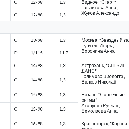
C
12/98
1,3
Видное, "Старт"
Ельникова Анна ,
Жуков Александр
C
12/98
1,3
C
13/98
1,3
Москва, "Звездный ва
Турукин Игорь ,
Воронина Анна
D
1/115
11,7
C
14/98
1,3
Астрахань, "СШ БИГ-
ДАНС"
Галимова Виолетта ,
C
14/98
1,3
Вилков Николай
C
15/98
1,3
Рязань, "Солнечные
ритмы"
Аколупин Руслан ,
C
15/98
1,3
Ермолаева Анна
C
16/98
1,3
Красногорск, "Корона
данс"