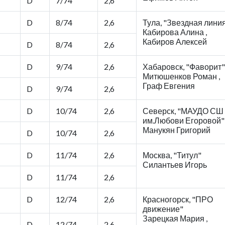
D
7/74
2,6
D
8/74
2,6
Тула, "Звездная лини
Кабирова Алина ,
Кабиров Алексей
D
8/74
2,6
D
9/74
2,6
Хабаровск, "Фаворит"
Митюшенков Роман ,
Граф Евгения
D
9/74
2,6
D
10/74
2,6
Северск, "МАУДО СШ
им.Любови Егоровой"
Манукян Григорий
D
10/74
2,6
D
11/74
2,6
Москва, "Титул"
Силантьев Игорь
D
11/74
2,6
D
12/74
2,6
Красногорск, "ПРО
движение"
Зарецкая Мария ,
D
12/74
2,6