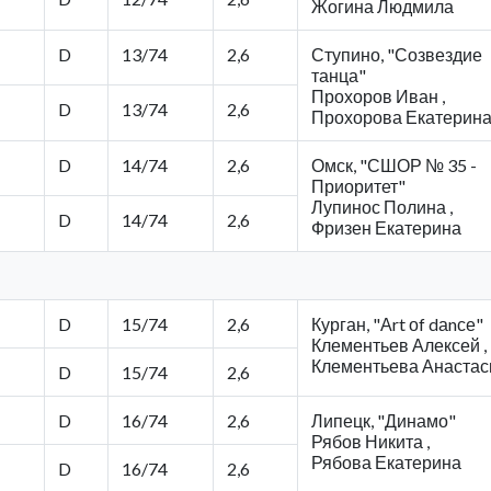
Жогина Людмила
D
13/74
2,6
Ступино, "Созвездие
танца"
Прохоров Иван ,
D
13/74
2,6
Прохорова Екатерин
D
14/74
2,6
Омск, "СШОР № 35 -
Приоритет"
Лупинос Полина ,
D
14/74
2,6
Фризен Екатерина
D
15/74
2,6
Курган, "Аrt оf dаnсе"
Клементьев Алексей ,
Клементьева Анастас
D
15/74
2,6
D
16/74
2,6
Липецк, "Динамо"
Рябов Никита ,
Рябова Екатерина
D
16/74
2,6