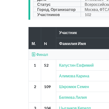
Статус
Всероссийск
Город, Организатор
Москва, ФТС
Участников
102
Участник
М.
N
Фамилия Имя
Финал
1
52
Капустин Евфимий
Алимова Карина
2
109
Шкромюк Семен
Беляева Лилия
3
104
Цыганков Кирилл