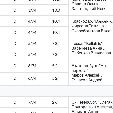
Савина Ольга ,
Завгородний Илья
D
3/74
13,0
D
4/74
10,4
Краснодар, "DanceProf
Фирсова Татьяна ,
Скоробогатова Вален
D
4/74
10,4
D
5/74
7,8
Томск, "Bellatrix"
Заречнева Анна ,
Бабенков Владислав
D
5/74
7,8
D
6/74
5,2
Екатеринбург, "На
паркете"
Маров Алексей ,
D
6/74
5,2
Ряпасов Андрей
D
7/74
2,6
С.-Петербург, "Элеган
Подгорелкин Александ
Ефимов Антон