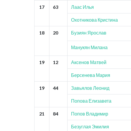
17
63
Лаас Илья
Охотникова Кристина
18
20
Бузиян Ярослав
Манукян Милана
19
12
Аксенов Матвей
Берсенева Мария
19
44
Завьялов Леонид
Попова Елизавета
21
84
Попов Владимир
Безуглая Эмилия