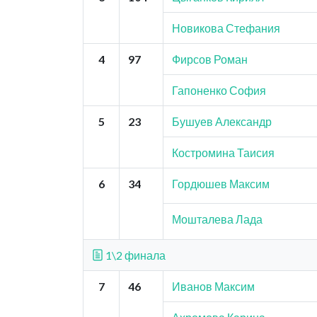
Новикова Стефания
4
97
Фирсов Роман
Гапоненко София
5
23
Бушуев Александр
Костромина Таисия
6
34
Гордюшев Максим
Мошталева Лада
1\2 финала
7
46
Иванов Максим