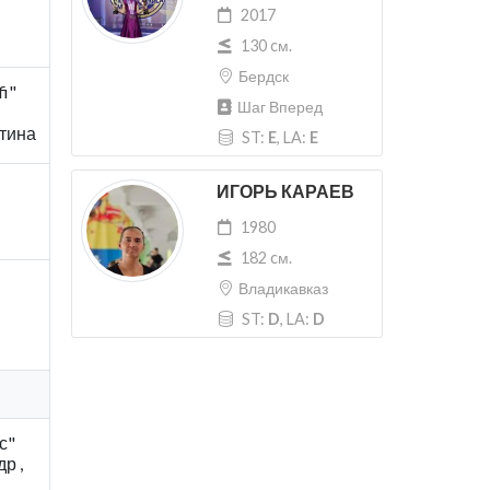
2017
130 cм.
Бердск
i"
Шаг Вперед
тина
ST:
E
, LA:
E
ИГОРЬ КАРАЕВ
1980
182 cм.
Владикавказ
ST:
D
, LA:
D
с"
р ,