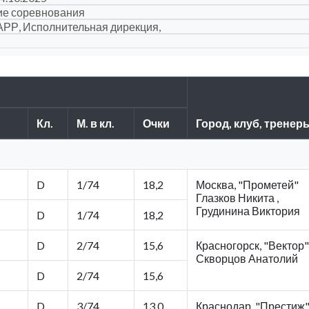
ие соревнования
АРР, Исполнительная дирекция,
Кл.
М. в кл.
Очки
Город, клуб, тренер
D
1/74
18,2
Москва, "Прометей"
Глазков Никита ,
Грудинина Виктория
D
1/74
18,2
D
2/74
15,6
Красногорск, "Вектор"
Скворцов Анатолий
D
2/74
15,6
D
3/74
13,0
Краснодар, "Престиж