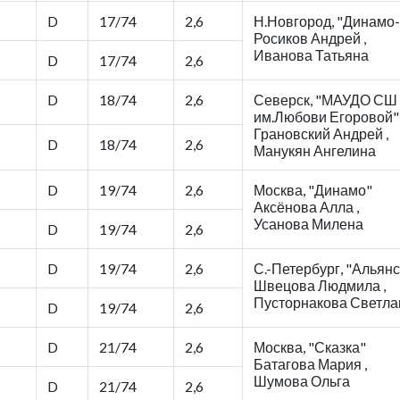
D
17/74
2,6
Н.Новгород, "Динамо
Росиков Андрей ,
Иванова Татьяна
D
17/74
2,6
D
18/74
2,6
Северск, "МАУДО СШ
им.Любови Егоровой"
Грановский Андрей ,
D
18/74
2,6
Манукян Ангелина
D
19/74
2,6
Москва, "Динамо"
Аксёнова Алла ,
Усанова Милена
D
19/74
2,6
D
19/74
2,6
С.-Петербург, "Альянс
Швецова Людмила ,
Пусторнакова Светла
D
19/74
2,6
D
21/74
2,6
Москва, "Сказка"
Батагова Мария ,
Шумова Ольга
D
21/74
2,6