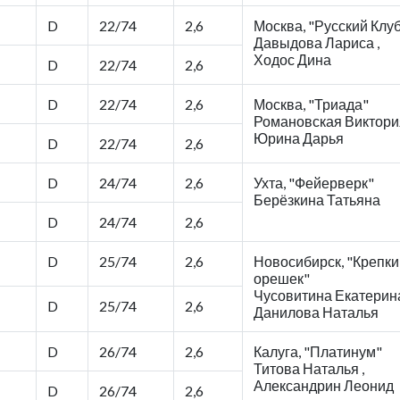
D
22/74
2,6
Москва, "Русский Клу
Давыдова Лариса ,
Ходос Дина
D
22/74
2,6
D
22/74
2,6
Москва, "Триада"
Романовская Виктория
Юрина Дарья
D
22/74
2,6
D
24/74
2,6
Ухта, "Фейерверк"
Берёзкина Татьяна
D
24/74
2,6
D
25/74
2,6
Новосибирск, "Крепки
орешек"
Чусовитина Екатерина
D
25/74
2,6
Данилова Наталья
D
26/74
2,6
Калуга, "Платинум"
Титова Наталья ,
Александрин Леонид
D
26/74
2,6