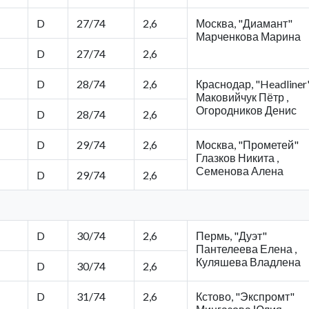
D
27/74
2,6
Москва, "Диамант"
Марченкова Марина
D
27/74
2,6
D
28/74
2,6
Краснодар, "Headliner
Маковийчук Пётр ,
Огородников Денис
D
28/74
2,6
D
29/74
2,6
Москва, "Прометей"
Глазков Никита ,
Семенова Алена
D
29/74
2,6
D
30/74
2,6
Пермь, "Дуэт"
Пантелеева Елена ,
Куляшева Владлена
D
30/74
2,6
D
31/74
2,6
Кстово, "Экспромт"