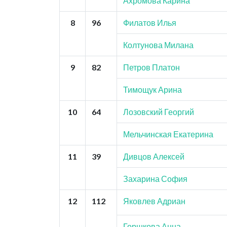
Ахромова Карина
8
96
Филатов Илья
Колтунова Милана
9
82
Петров Платон
Тимощук Арина
10
64
Лозовский Георгий
Мельчинская Екатерина
11
39
Дивцов Алексей
Захарина София
12
112
Яковлев Адриан
Горшкова Анна