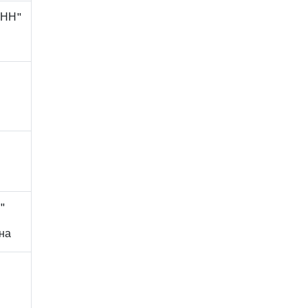
-НН"
"
на