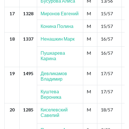
Бусурова Алиса
M
13/56
0
17
1328
Миронов Евгений
M
15/57
0
Конина Полина
M
15/57
0
18
1337
Ненашкин Марк
M
16/57
0
Пушкарева
M
16/57
0
Карина
19
1495
Девликамов
M
17/57
0
Владимир
Куштева
M
17/57
0
Вероника
20
1285
Киселевский
M
18/57
0
Савелий