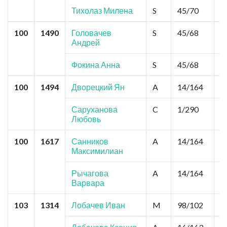
Тихолаз Милена
S
45/70
0
100
1490
Головачев
S
45/68
0
Андрей
Фокина Анна
S
45/68
0
100
1494
Дворецкий Ян
A
14/164
2
Саруханова
C
1/290
1
Любовь
100
1617
Санников
A
14/164
2
Максимилиан
Рычагова
A
14/164
2
Варвара
103
1314
Лобачев Иван
M
98/102
0