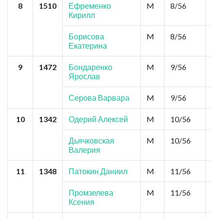
8
1510
Ефременко
M
8/56
0
Кирилл
Борисова
M
8/56
0
Екатерина
9
1472
Бондаренко
M
9/56
0
Ярослав
Серова Варвара
M
9/56
0
10
1342
Одерий Алексей
M
10/56
0
Дьячковская
M
10/56
0
Валерия
11
1348
Патокин Даниил
M
11/56
0
Промзелева
M
11/56
0
Ксения