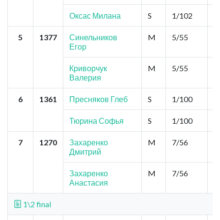
Оксас Милана
S
1/102
2
5
1377
Синельников
M
5/55
0
Егор
Криворчук
M
5/55
0
Валерия
6
1361
Пресняков Глеб
S
1/100
2
Тюрина Софья
S
1/100
2
7
1270
Захаренко
M
7/56
0
Дмитрий
Захаренко
M
7/56
0
Анастасия
1\2 final