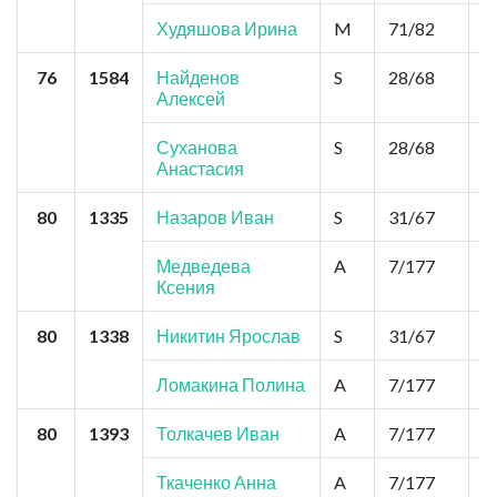
Худяшова Ирина
M
71/82
0
76
1584
Найденов
S
28/68
2
Алексей
Суханова
S
28/68
2
Анастасия
80
1335
Назаров Иван
S
31/67
2
Медведева
A
7/177
1
Ксения
80
1338
Никитин Ярослав
S
31/67
2
Ломакина Полина
A
7/177
1
80
1393
Толкачев Иван
A
7/177
1
Ткаченко Анна
A
7/177
1