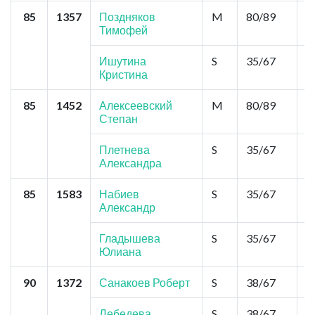
85
1357
Поздняков
M
80/89
0
Тимофей
Ишутина
S
35/67
0
Кристина
85
1452
Алексеевский
M
80/89
0
Степан
Плетнева
S
35/67
0
Александра
85
1583
Набиев
S
35/67
0
Александр
Гладышева
S
35/67
0
Юлиана
90
1372
Санакоев Роберт
S
38/67
0
Лебедева
S
38/67
0