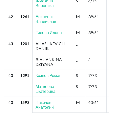
Жмакина
S
6/75
5
Вероника
42
1261
Есипенок
M
39/61
0
Владислав
Гилева Илона
M
39/61
0
43
1201
ALIASHKEVICH
_
0
DANIIL
BIALIANKINA
_
/
0
DZIYANA
43
1291
Козлов Роман
S
7/73
2
Матвеева
S
7/73
2
Екатерина
43
1593
Пакичев
M
40/61
0
Анатолий