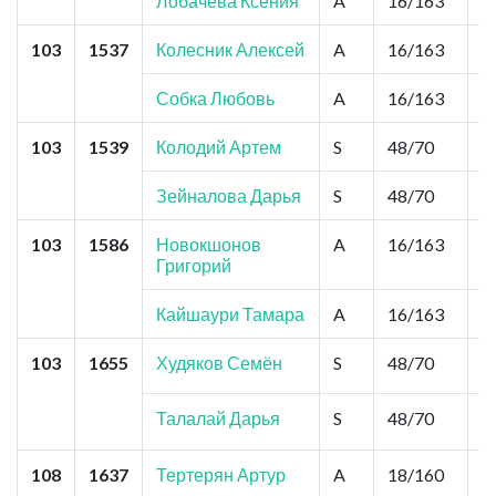
Лобачева Ксения
A
16/163
2
103
1537
Колесник Алексей
A
16/163
2
Собка Любовь
A
16/163
2
103
1539
Колодий Артем
S
48/70
0
Зейналова Дарья
S
48/70
0
103
1586
Новокшонов
A
16/163
2
Григорий
Кайшаури Тамара
A
16/163
2
103
1655
Худяков Семён
S
48/70
0
Талалай Дарья
S
48/70
0
108
1637
Тертерян Артур
A
18/160
2