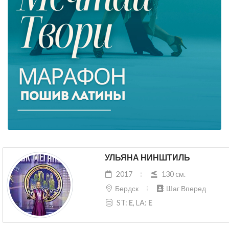
УЛЬЯНА НИНШТИЛЬ
2017
130 cм.
Бердск
Шаг Вперед
ST:
E
, LA:
E