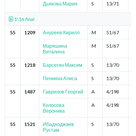
Дьякова Мария
S
13/71
2
1\16 final
55
1209
Ануреев Кирилл
M
51/67
0
Маряшина
M
51/67
0
Виталина
55
1218
Барсегян Максим
S
13/70
2
Пенкина Алиса
S
13/70
2
55
1487
Гаврилов Георгий
A
4/198
2
Колосова
A
4/198
2
Вероника
55
1521
Ибадходжаев
S
13/70
2
Рустам