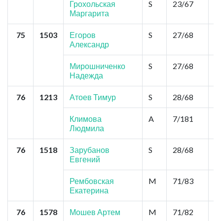
Грохольская
S
23/67
2
Маргарита
75
1503
Егоров
S
27/68
2
Александр
Мирошниченко
S
27/68
2
Надежда
76
1213
Атоев Тимур
S
28/68
2
Климова
A
7/181
1
Людмила
76
1518
Зарубанов
S
28/68
2
Евгений
Рембовская
M
71/83
0
Екатерина
76
1578
Мошев Артем
M
71/82
0