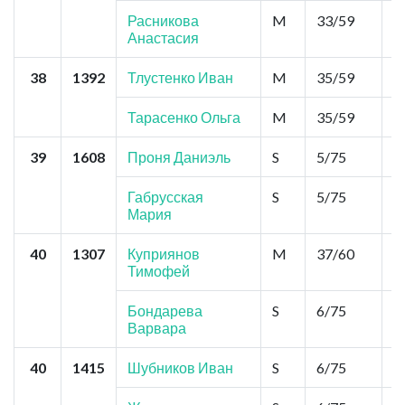
Расникова
M
33/59
0
Анастасия
38
1392
Тлустенко Иван
M
35/59
0
Тарасенко Ольга
M
35/59
0
39
1608
Проня Даниэль
S
5/75
7
Габрусская
S
5/75
7
Мария
40
1307
Куприянов
M
37/60
0
Тимофей
Бондарева
S
6/75
5
Варвара
40
1415
Шубников Иван
S
6/75
5