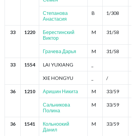
Степанова
B
1/308
2
Анастасия
33
1220
Берестинский
M
31/58
0
Виктор
Грачева Дарья
M
31/58
0
33
1554
LAI YUXIANG
_
0
XIE HONGYU
_
/
0
36
1210
Аришин Никита
M
33/59
0
Сальникова
M
33/59
0
Полина
36
1541
Кольноокий
M
33/59
0
Данил