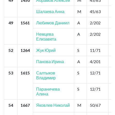
49
1450
Абрамов Алексей
M
45/63
0
Шалаева Анна
M
45/63
0
49
1561
Любимов Даниил
A
2/202
2
Немцева
A
2/202
2
Елизавета
52
1264
Жук Юрий
S
11/71
2
Панова Ирина
A
4/201
2
53
1615
Салтыков
S
12/71
2
Владимир
Параничева
S
12/71
2
Алина
54
1667
Яковлев Николай
M
50/67
0