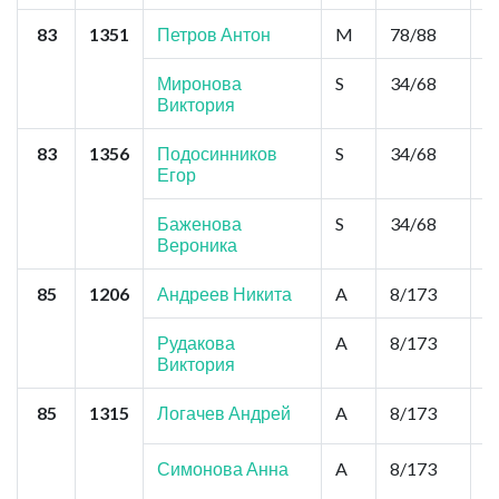
83
1351
Петров Антон
M
78/88
0
Миронова
S
34/68
2
Виктория
83
1356
Подосинников
S
34/68
2
Егор
Баженова
S
34/68
2
Вероника
85
1206
Андреев Никита
A
8/173
7
Рудакова
A
8/173
7
Виктория
85
1315
Логачев Андрей
A
8/173
7
Симонова Анна
A
8/173
7