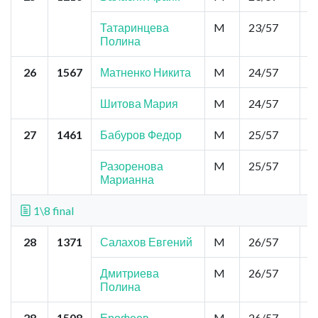
Татаринцева
M
23/57
0
Полина
26
1567
Матненко Никита
M
24/57
0
Шитова Мария
M
24/57
0
27
1461
Бабуров Федор
M
25/57
0
Разоренова
M
25/57
0
Марианна
1\8 final
28
1371
Салахов Евгений
M
26/57
0
Дмитриева
M
26/57
0
Полина
28
1508
Ерофеев
M
26/57
0