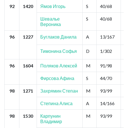
92
1420
Ямов Игорь
S
40/68
0
Шевалье
S
40/68
0
Вероника
96
1227
Буглаков Данила
A
13/167
2
Тимонина Софья
D
1/302
1
96
1604
Поляков Алексей
M
91/98
0
Фирсова Афина
S
44/70
0
98
1271
Захрямин Степан
M
93/99
0
Степина Алиса
A
14/166
2
98
1530
Карпунин
M
93/99
0
Владимир