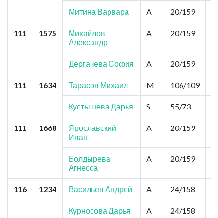
Митина Варвара
A
20/159
2
111
1575
Михайлов
A
20/159
2
Александр
Дергачева София
A
20/159
2
111
1634
Тарасов Михаил
M
106/109
0
Кустышева Дарья
S
55/73
0
111
1668
Ярославский
A
20/159
2
Иван
Болдырева
A
20/159
2
Агнесса
116
1234
Васильев Андрей
A
24/158
2
Курносова Дарья
A
24/158
2