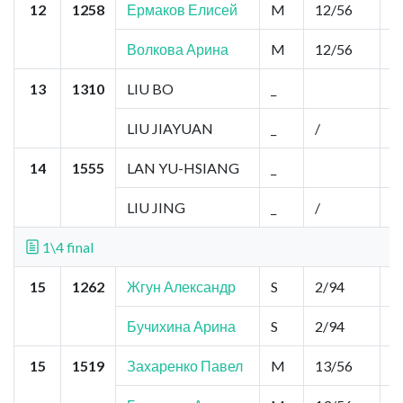
12
1258
Ермаков Елисей
M
12/56
0
Волкова Арина
M
12/56
0
13
1310
LIU BO
_
0
LIU JIAYUAN
_
/
0
14
1555
LAN YU-HSIANG
_
0
LIU JING
_
/
0
1\4 final
15
1262
Жгун Александр
S
2/94
1
Бучихина Арина
S
2/94
1
15
1519
Захаренко Павел
M
13/56
0