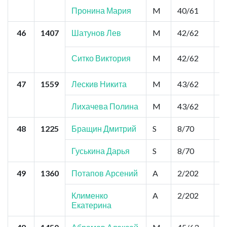
Пронина Мария
M
40/61
0
46
1407
Шатунов Лев
M
42/62
0
Ситко Виктория
M
42/62
0
47
1559
Лескив Никита
M
43/62
0
Лихачева Полина
M
43/62
0
48
1225
Бращин Дмитрий
S
8/70
2
Гуськина Дарья
S
8/70
2
49
1360
Потапов Арсений
A
2/202
2
Клименко
A
2/202
2
Екатерина