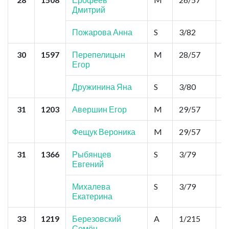
Дмитрий
Пожарова Анна
S
3/82
1
30
1597
Перепелицын
M
28/57
0
Егор
Дружинина Яна
S
3/80
1
31
1203
Авершин Егор
M
29/57
0
Фещук Вероника
M
29/57
0
31
1366
Рыбянцев
S
3/79
1
Евгений
Михалева
S
3/79
1
Екатерина
33
1219
Березовский
A
1/215
2
Семён