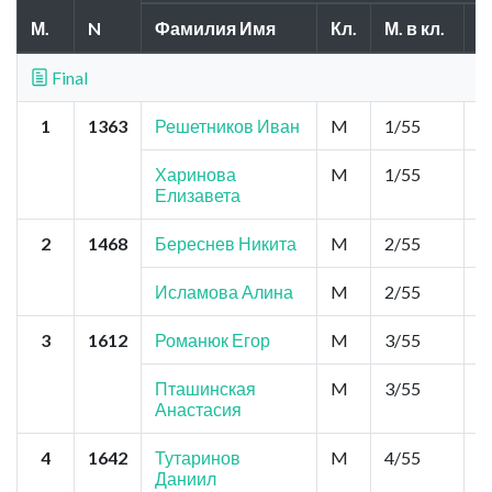
М.
N
Фамилия Имя
Кл.
М. в кл.
О
Final
1
1363
Решетников Иван
M
1/55
0
Харинова
M
1/55
0
Елизавета
2
1468
Береснев Никита
M
2/55
0
Исламова Алина
M
2/55
0
3
1612
Романюк Егор
M
3/55
0
Пташинская
M
3/55
0
Анастасия
4
1642
Тутаринов
M
4/55
0
Даниил