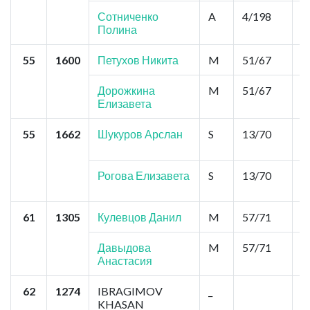
Сотниченко
A
4/198
2
Полина
55
1600
Петухов Никита
M
51/67
0
Дорожкина
M
51/67
0
Елизавета
55
1662
Шукуров Арслан
S
13/70
2
Рогова Елизавета
S
13/70
2
61
1305
Кулевцов Данил
M
57/71
0
Давыдова
M
57/71
0
Анастасия
62
1274
IBRAGIMOV
_
0
KHASAN