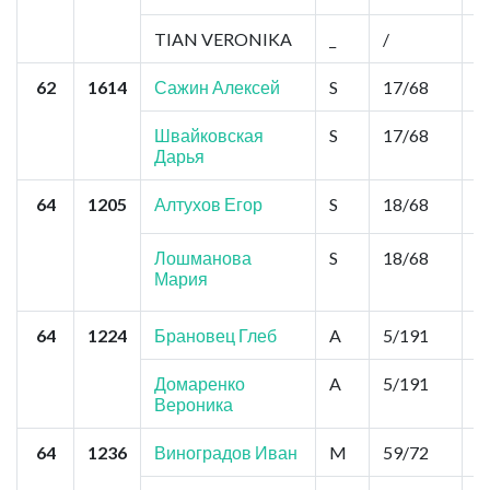
TIAN VERONIKA
_
/
0
62
1614
Сажин Алексей
S
17/68
2
Швайковская
S
17/68
2
Дарья
64
1205
Алтухов Егор
S
18/68
2
Лошманова
S
18/68
2
Мария
64
1224
Брановец Глеб
A
5/191
1
Домаренко
A
5/191
1
Вероника
64
1236
Виноградов Иван
M
59/72
0