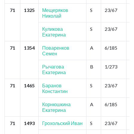
71
1325
Мещеряков
S
23/67
2
Николай
Куликова
S
23/67
2
Екатерина
71
1354
Поваренков
A
6/185
1
Семен
Рычагова
B
1/273
2
Екатерина
71
1465
Баранов
S
23/67
2
Константин
Корнюшкина
A
6/185
1
Екатерина
71
1493
Грохольский Иван
S
23/67
2