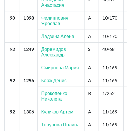
Анастасия
90
1398
Филиппович
A
10/170
2
Ярослав
Ладзина Алена
A
10/170
2
92
1249
Доремидов
S
40/68
0
Александр
Смирнова Мария
A
11/169
2
92
1296
Корж Денис
A
11/169
2
Прокопенко
B
1/252
2
Николета
92
1306
Куликов Артем
A
11/169
2
Топунова Полина
A
11/169
2