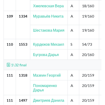
Хмелевская Вера
A
18/160
2
109
1334
Муравьёв Никита
A
19/160
2
Шестакова Мария
A
19/160
2
110
1553
Курдюков Михаил
S
54/73
0
Бугрова Дарья
A
20/160
2
1\32 final
111
1318
Мазеин Георгий
A
20/159
2
Пономаренко
A
20/159
2
Дарья
111
1497
Дмитриев Данила
A
20/159
2