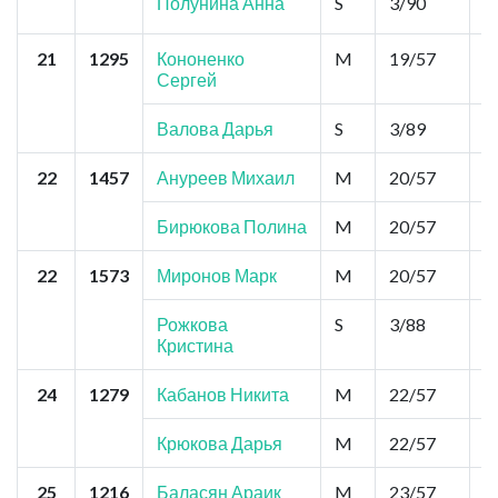
Полунина Анна
S
3/90
1
21
1295
Кононенко
M
19/57
0
Сергей
Валова Дарья
S
3/89
1
22
1457
Ануреев Михаил
M
20/57
0
Бирюкова Полина
M
20/57
0
22
1573
Миронов Марк
M
20/57
0
Рожкова
S
3/88
1
Кристина
24
1279
Кабанов Никита
M
22/57
0
Крюкова Дарья
M
22/57
0
25
1216
Баласян Араик
M
23/57
0