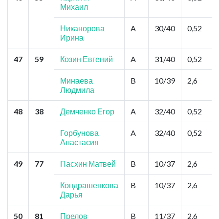
Михаил
Никанорова
A
30/40
0,52
Ирина
47
59
Козин Евгений
A
31/40
0,52
Минаева
B
10/39
2,6
Людмила
48
38
Демченко Егор
A
32/40
0,52
Горбунова
A
32/40
0,52
Анастасия
49
77
Пасхин Матвей
B
10/37
2,6
Кондрашенкова
B
10/37
2,6
Дарья
50
81
Прелов
B
11/37
2,6