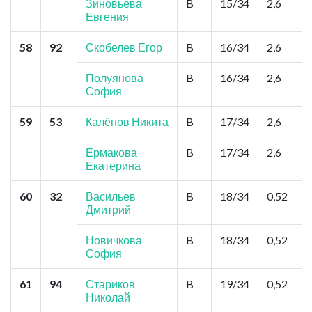
Зиновьева
B
15/34
2,6
Евгения
58
92
Скобелев Егор
B
16/34
2,6
Полуянова
B
16/34
2,6
София
59
53
Калёнов Никита
B
17/34
2,6
Ермакова
B
17/34
2,6
Екатерина
60
32
Васильев
B
18/34
0,52
Дмитрий
Новичкова
B
18/34
0,52
София
61
94
Стариков
B
19/34
0,52
Николай