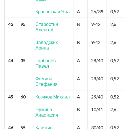
Красовская Яна
A
26/39
0,52
43
95
Старостин
B
9/42
2,6
Алексей
Завадских
B
9/42
2,6
Арина
44
35
Горбанев
A
28/40
0,52
Павел
Фомина
A
28/40
0,52
Стефания
45
60
Козяков Михаил
A
29/40
0,52
Нужина
B
10/41
2,6
Анастасия
46
55
Карягин
A
30/40
0,52