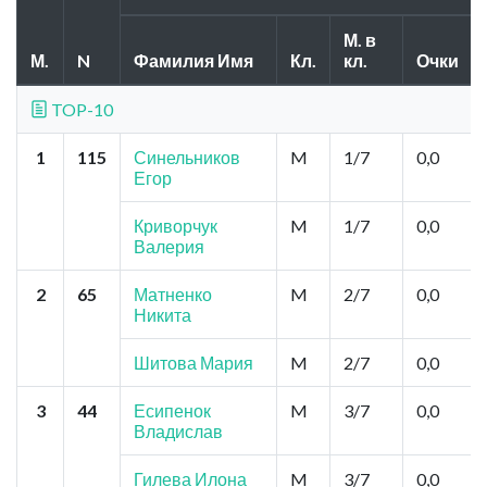
М. в
М.
N
Фамилия Имя
Кл.
кл.
Очки
TOP-10
1
115
Синельников
M
1/7
0,0
Егор
Криворчук
M
1/7
0,0
Валерия
2
65
Матненко
M
2/7
0,0
Никита
Шитова Мария
M
2/7
0,0
3
44
Есипенок
M
3/7
0,0
Владислав
Гилева Илона
M
3/7
0,0