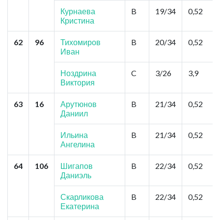
Курнаева
B
19/34
0,52
Кристина
62
96
Тихомиров
B
20/34
0,52
Иван
Ноздрина
C
3/26
3,9
Виктория
63
16
Арутюнов
B
21/34
0,52
Даниил
Ильина
B
21/34
0,52
Ангелина
64
106
Шигапов
B
22/34
0,52
Даниэль
Скарликова
B
22/34
0,52
Екатерина