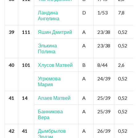
Ландина
D
1/53
7,8
Ангелина
39
111
Яшин Дмитрий
A
23/38
0,52
Элькина
A
23/38
0,52
Полина
40
101
Хлусов Матвей
B
8/44
2,6
Угрюмова
A
24/39
0,52
Мария
41
14
Апаев Матвей
A
25/39
0,52
Банникова
A
25/39
0,52
Вера
42
41
Дымбрылов
A
26/39
0,52
Эрдэм