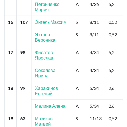
Петриченко
A
4/36
5,2
Мария
16
107
Энгель Максим
S
8/11
0,52
Эхтова
S
8/11
0,52
Вероника
17
98
Филатов
A
4/34
5,2
Ярослав
Соколова
A
4/34
5,2
Ирина
18
99
Харахинов
A
5/34
2,6
Евгений
Малина Алена
A
5/34
2,6
19
63
Мазиков
S
11/13
0,52
Матвей