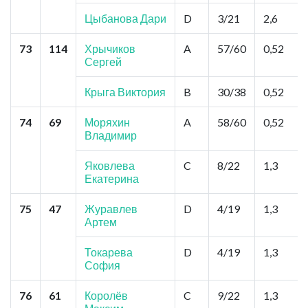
Цыбанова Дари
D
3/21
2,6
73
114
Хрычиков
A
57/60
0,52
Сергей
Крыга Виктория
B
30/38
0,52
74
69
Моряхин
A
58/60
0,52
Владимир
Яковлева
C
8/22
1,3
Екатерина
75
47
Журавлев
D
4/19
1,3
Артем
Токарева
D
4/19
1,3
София
76
61
Королёв
C
9/22
1,3