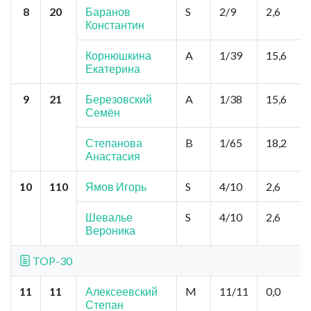
8
20
Баранов
S
2/9
2,6
Константин
Корнюшкина
A
1/39
15,6
Екатерина
9
21
Березовский
A
1/38
15,6
Семён
Степанова
B
1/65
18,2
Анастасия
10
110
Ямов Игорь
S
4/10
2,6
Шевалье
S
4/10
2,6
Вероника
TOP-30
11
11
Алексеевский
M
11/11
0,0
Степан