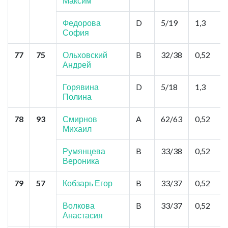
Максим
Федорова
D
5/19
1,3
София
77
75
Ольховский
B
32/38
0,52
Андрей
Горявина
D
5/18
1,3
Полина
78
93
Смирнов
A
62/63
0,52
Михаил
Румянцева
B
33/38
0,52
Вероника
79
57
Кобзарь Егор
B
33/37
0,52
Волкова
B
33/37
0,52
Анастасия