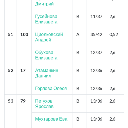
Дмитрий
Гусейнова
B
11/37
2,6
Елизавета
51
103
Циолковский
A
35/42
0,52
Андрей
Обухова
B
12/37
2,6
Елизавета
52
17
Атаманкин
B
12/36
2,6
Даниил
Горлова Олеся
B
12/36
2,6
53
79
Петухов
B
13/36
2,6
Ярослав
Мухтарова Ева
B
13/36
2,6