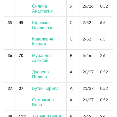
Силина
S
26/26
0,52
Анастасия
35
45
Ефремов
C
2/52
6,5
Владислав
Ковалевич
C
2/52
6,5
Ксения
36
70
Муравлев
B
6/46
2,6
Алексей
Дунаева
A
20/37
0,52
Полина
37
27
Бутин Кирилл
A
21/37
0,52
Семочкина
A
21/37
0,52
Вера
38
112
Ткачев Даниил
B
7/45
2,6