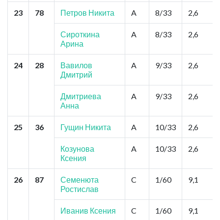
23
78
Петров Никита
A
8/33
2,6
Сироткина
A
8/33
2,6
Арина
24
28
Вавилов
A
9/33
2,6
Дмитрий
Дмитриева
A
9/33
2,6
Анна
25
36
Гущин Никита
A
10/33
2,6
Козунова
A
10/33
2,6
Ксения
26
87
Семенюта
C
1/60
9,1
Ростислав
Иванив Ксения
C
1/60
9,1