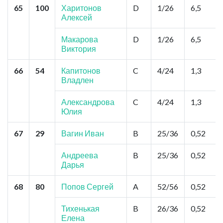
65
100
Харитонов
D
1/26
6,5
Алексей
Макарова
D
1/26
6,5
Виктория
66
54
Капитонов
C
4/24
1,3
Владлен
Александрова
C
4/24
1,3
Юлия
67
29
Вагин Иван
B
25/36
0,52
Андреева
B
25/36
0,52
Дарья
68
80
Попов Сергей
A
52/56
0,52
Тихенькая
B
26/36
0,52
Елена