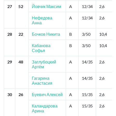
27
52
Йовчик Максим
A
12/34
2,6
Нефедова
A
12/34
2,6
Анна
28
22
Бочков Никита
B
3/50
10,4
Кабанова
B
3/50
10,4
Софья
29
48
Заглубоцкий
A
14/35
2,6
Артём
Гагарина
A
14/35
2,6
Анастасия
30
26
Буевич Алексей
A
15/35
2,6
Каландарова
A
15/35
2,6
Арина