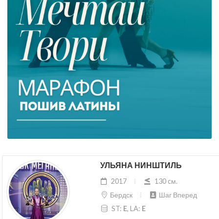
УЛЬЯНА НИНШТИЛЬ
2017
130 cм.
Бердск
Шаг Вперед
ST:
E
, LA:
E