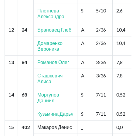
Плетнева
S
5/10
2,6
Александра
12
24
Брановец Глеб
A
2/36
10,4
Домаренко
A
2/36
10,4
Вероника
13
84
Романов Олег
A
3/36
7,8
Сташкевич
A
3/36
7,8
Алиса
14
68
Моргунов
S
7/11
0,52
Даниил
Кузьмина Дарья
S
7/11
0,52
15
402
Макаров Денис
_
0,0