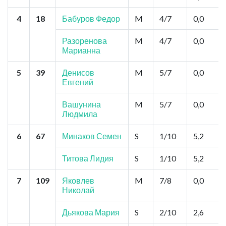
4
18
Бабуров Федор
M
4/7
0,0
Разоренова
M
4/7
0,0
Марианна
5
39
Денисов
M
5/7
0,0
Евгений
Вашунина
M
5/7
0,0
Людмила
6
67
Минаков Семен
S
1/10
5,2
Титова Лидия
S
1/10
5,2
7
109
Яковлев
M
7/8
0,0
Николай
Дьякова Мария
S
2/10
2,6