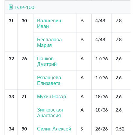
TOP-100
31
30
Валькевич
B
4/48
7,8
Иван
Беспалова
B
4/48
7,8
Мария
32
76
Панков
A
17/36
2,6
Дмитрий
Рязанцева
A
17/36
2,6
Елизавета
33
71
Мухин Назар
A
18/36
2,6
Зинковская
A
18/36
2,6
Анастасия
34
90
Силин Алексей
S
26/26
0,52