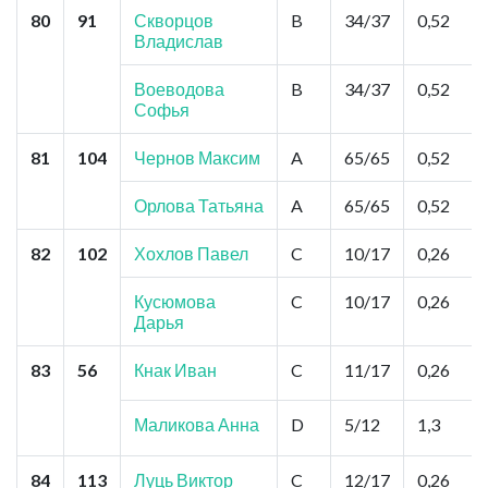
80
91
Скворцов
B
34/37
0,52
Владислав
Воеводова
B
34/37
0,52
Софья
81
104
Чернов Максим
A
65/65
0,52
Орлова Татьяна
A
65/65
0,52
82
102
Хохлов Павел
C
10/17
0,26
Кусюмова
C
10/17
0,26
Дарья
83
56
Кнак Иван
C
11/17
0,26
Маликова Анна
D
5/12
1,3
84
113
Луць Виктор
C
12/17
0,26