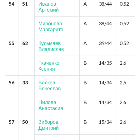
54
51
Иванов
A
38/44
0,52
Артемий
Миронова
A
38/44
0,52
Маргарита
55
62
Кульмяев
A
39/44
0,52
Владислав
Ткаченко
B
14/35
2,6
Ксения
56
33
Волков
B
14/34
2,6
Вячеслав
Нилова
B
14/34
2,6
Анастасия
57
50
Зиборов
B
15/34
2,6
Дмитрий