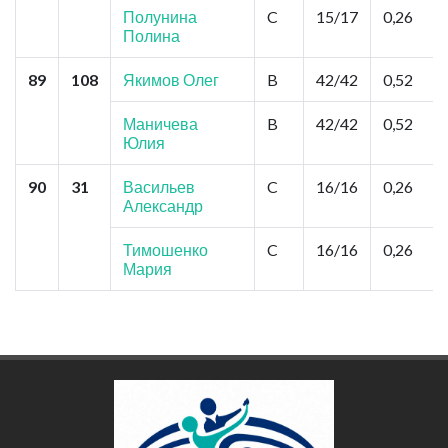
Полунина
C
15/17
0,26
Полина
89
108
Якимов Олег
B
42/42
0,52
Маничева
B
42/42
0,52
Юлия
90
31
Васильев
C
16/16
0,26
Александр
Тимошенко
C
16/16
0,26
Мария