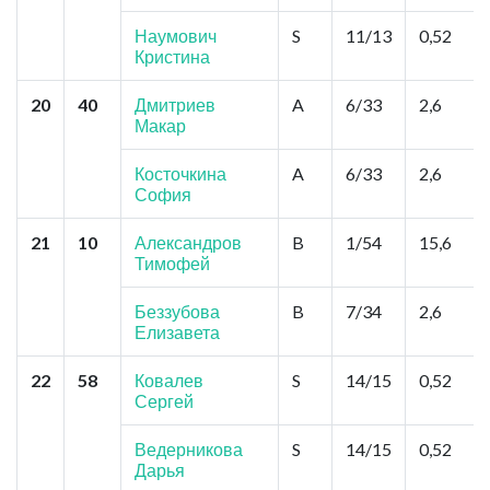
Наумович
S
11/13
0,52
Кристина
20
40
Дмитриев
A
6/33
2,6
Макар
Косточкина
A
6/33
2,6
София
21
10
Александров
B
1/54
15,6
Тимофей
Беззубова
B
7/34
2,6
Елизавета
22
58
Ковалев
S
14/15
0,52
Сергей
Ведерникова
S
14/15
0,52
Дарья