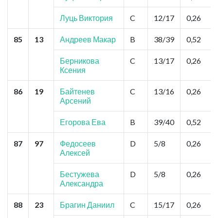
Луць Виктория
C
12/17
0,26
85
13
Андреев Макар
B
38/39
0,52
Берникова
C
13/17
0,26
Ксения
86
19
Байтенев
C
13/16
0,26
Арсений
Егорова Ева
B
39/40
0,52
87
97
Федосеев
D
5/8
0,26
Алексей
Бестужева
D
5/8
0,26
Александра
88
23
Брагин Даниил
C
15/17
0,26