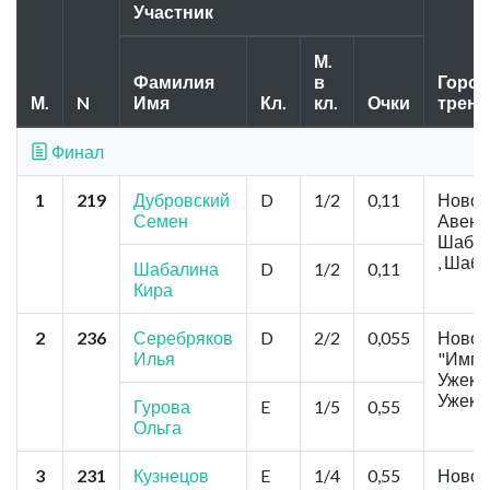
Участник
М.
Фамилия
в
Город,
М.
N
Имя
Кл.
кл.
Очки
трен
Финал
1
219
Дубровский
D
1/2
0,11
Новоку
Семен
Авеню
Шабал
, Шаб
Шабалина
D
1/2
0,11
Кира
2
236
Серебряков
D
2/2
0,055
Новок
Илья
"Импе
Ужеков
Ужеко
Гурова
E
1/5
0,55
Ольга
3
231
Кузнецов
E
1/4
0,55
Новок