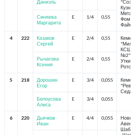
Даниэль
"Созв
Кузне
Метал
Синяева
E
1/4
0,55
Фомин
Маргарита
Файст
4
222
Казаков
E
2/4
0,55
Кемер
Сергей
"Милл
КСШОР
№2"
Рычагова
E
2/4
0,55
Уткина
Ксения
Ротов
5
218
Дорошин
E
3/4
0,055
Кемер
Егор
"Реве
Седач
Белоусова
E
3/4
0,055
Алиса
6
220
Дьячков
E
4/4
0,055
Новоку
Иван
Авеню
Шабал
, Шаб