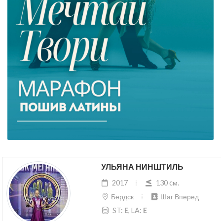
УЛЬЯНА НИНШТИЛЬ
2017
130 cм.
Бердск
Шаг Вперед
ST:
E
, LA:
E