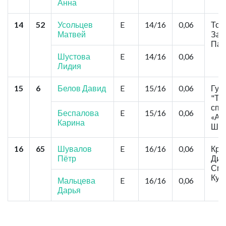
Анна
14
52
Усольцев
E
14/16
0,06
Томс
Матвей
Зар
Пал
Шустова
E
14/16
0,06
Лидия
15
6
Белов Давид
E
15/16
0,06
Гур
"Та
спо
Беспалова
E
15/16
0,06
«Ал
Карина
Шар
16
65
Шувалов
E
16/16
0,06
Кра
Пётр
Дин
Сми
Кут
Мальцева
E
16/16
0,06
Дарья