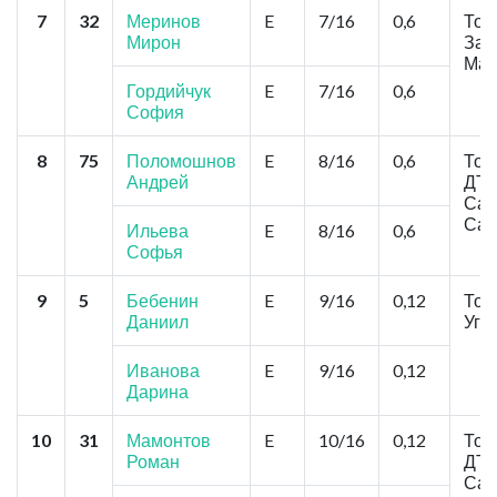
7
32
Меринов
E
7/16
0,6
Том
Мирон
Зал
Мал
Гордийчук
E
7/16
0,6
София
8
75
Поломошнов
E
8/16
0,6
Том
Андрей
ДТ
Сам
Сам
Ильева
E
8/16
0,6
Софья
9
5
Бебенин
E
9/16
0,12
Том
Даниил
Уга
Иванова
E
9/16
0,12
Дарина
10
31
Мамонтов
E
10/16
0,12
Том
Роман
ДТ
Сам