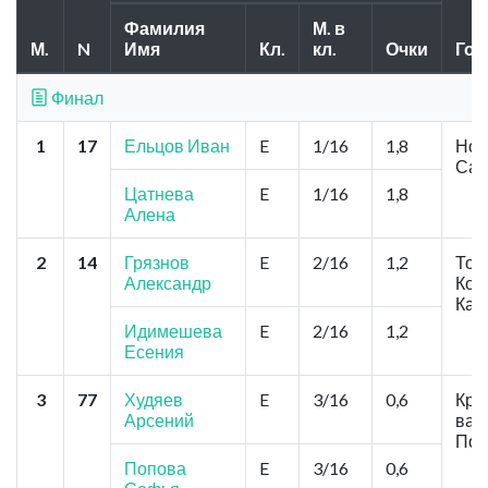
Фамилия
М. в
М.
N
Имя
Кл.
кл.
Очки
Гор
Финал
1
17
Ельцов Иван
E
1/16
1,8
Нов
Сар
Цатнева
E
1/16
1,8
Алена
2
14
Грязнов
E
2/16
1,2
Том
Александр
Коз
Кам
Идимешева
E
2/16
1,2
Есения
3
77
Худяев
E
3/16
0,6
Кра
Арсений
вал
Поп
Попова
E
3/16
0,6