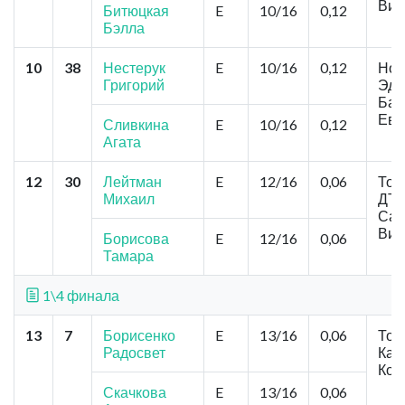
Виш
Битюцкая
E
10/16
0,12
Бэлла
10
38
Нестерук
E
10/16
0,12
Нов
Григорий
Эде
Бас
Евс
Сливкина
E
10/16
0,12
Агата
12
30
Лейтман
E
12/16
0,06
Том
Михаил
ДТ
Сам
Виш
Борисова
E
12/16
0,06
Тамара
1\4 финала
13
7
Борисенко
E
13/16
0,06
Том
Радосвет
Кам
Коз
Скачкова
E
13/16
0,06