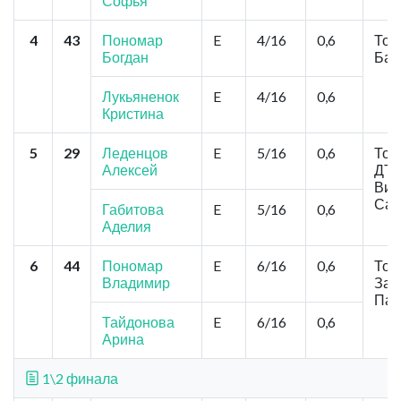
Софья
4
43
Пономар
E
4/16
0,6
Томс
Богдан
Баб
Лукьяненок
E
4/16
0,6
Кристина
5
29
Леденцов
E
5/16
0,6
Том
Алексей
ДТ
Виш
Сам
Габитова
E
5/16
0,6
Аделия
6
44
Пономар
E
6/16
0,6
Томс
Владимир
Зар
Пал
Тайдонова
E
6/16
0,6
Арина
1\2 финала