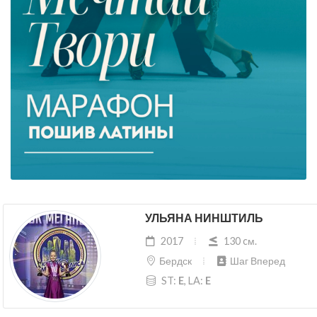
УЛЬЯНА НИНШТИЛЬ
2017
130 cм.
Бердск
Шаг Вперед
ST:
E
, LA:
E